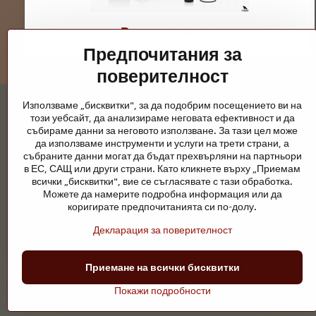
Резервни части
Предпочитания за
поверителност
Използваме „бисквитки", за да подобрим посещението ви на
този уебсайт, да анализираме неговата ефективност и да
събираме данни за неговото използване. За тази цел може
да използваме инструменти и услуги на трети страни, а
събраните данни могат да бъдат прехвърляни на партньори
Градински езера и конски принадлежно
в ЕС, САЩ или други страни. Като кликнете върху „Приемам
всички „бисквитки", вие се съгласявате с тази обработка.
Градинските езера са красиво допълнение към всеки екстерио
Можете да намерите подробна информация или да
поддръжка са ключови за чиста вода и здравословно езерце пре
коригирате предпочитанията си по-долу.
Конете се нуждаят от висококачествени конски принадлежности,
Декларация за поверителност
ездачи, развъдчици или любители на природата, целта е да се 
Приемане на всички бисквитки
©
2026
А
Покажи подробности