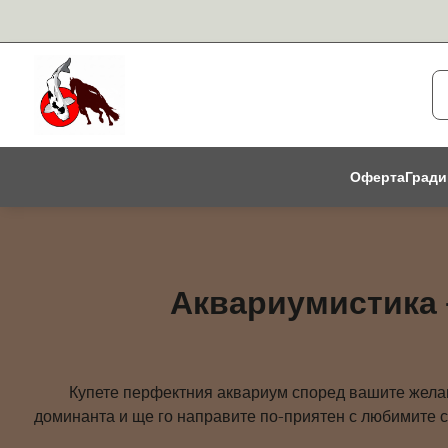
Оферта
Гради
Аквариумистика 
Купете перфектния аквариум според вашите желан
доминанта и ще го направите по-приятен с любимите с