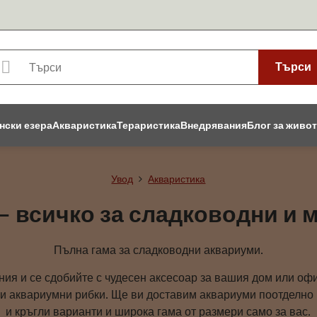
Търси
нски езера
Акваристика
Тераристика
Внедрявания
Блог за живо
Увод
Акваристика
– всичко за сладководни и 
Пълна гама за сладководни аквариуми.
ия и се сдобийте с чудесен аксесоар за вашия дом или офи
и аквариумни рибки. Ще ви доставим аквариуми поотделно и
и кръгли варианти и широка гама от размери само за вас.