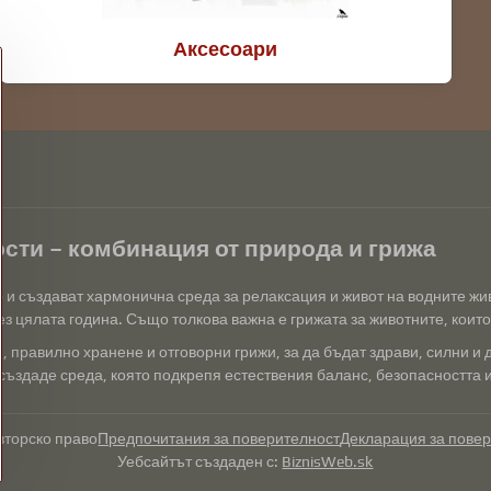
Аксесоари
сти – комбинация от природа и грижа
р и създават хармонична среда за релаксация и живот на водните ж
з цялата година. Също толкова важна е грижата за животните, които 
 правилно хранене и отговорни грижи, за да бъдат здрави, силни и 
създаде среда, която подкрепя естествения баланс, безопасността и 
вторско право
Предпочитания за поверителност
Декларация за пове
Уебсайтът създаден с:
BiznisWeb.sk