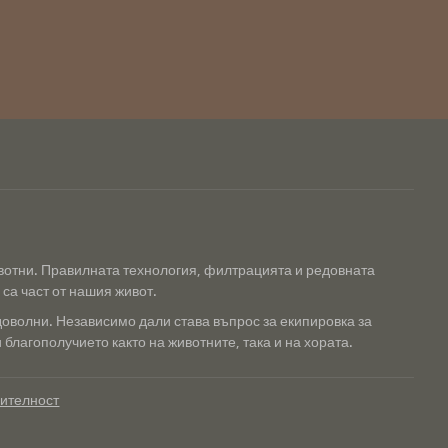
ивотни. Правилната технология, филтрацията и редовната
са част от нашия живот.
доволни. Независимо дали става въпрос за екипировка за
благополучието както на животните, така и на хората.
рителност