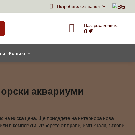
Потребителски панел
Пазарска количка
0 €
тни
Контакт
морски аквариуми
с на ниска цена. Ще придадете на интериора нова
ли в комплекти. Изберете от прави, изпъкнали, ъглови