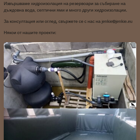
Извършваме хидроизолация на резервоари за събиране на
дъждовна вода, септични ями и много други хидроизолации.
За консултация или оглед, свържете се с нас на jenkie@jenkie.eu
Някои от нашите проекти: