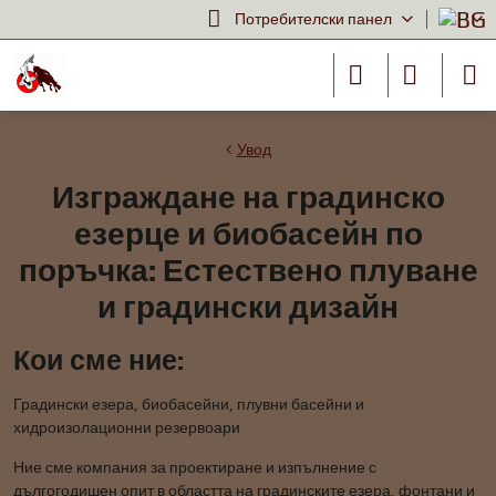
Потребителски панел
Увод
Изграждане на градинско
езерце и биобасейн по
поръчка: Естествено плуване
и градински дизайн
Кои сме ние:
Градински езера, биобасейни, плувни басейни и
хидроизолационни резервоари
Ние сме компания за проектиране и изпълнение с
дългогодишен опит в областта на градинските езера, фонтани и