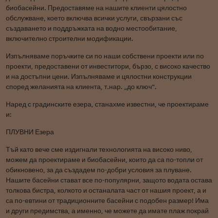
биобасейни. Предоставяме на нашите клиенти цялостно
обслужване, което включва всички услуги, свързани със
създаването и поддръжката на водно местообитание,
включително строителни модификации.
Изпълняваме поръчките си по наши собствени проекти или по
проекти, предоставени от инвеститори, бързо, с високо качество
и на достъпни цени. Изпълняваме и цялостни конструкции
според желанията на клиента, т.нар. „до ключ".
Наред с градинските езера, станахме известни, че проектираме
и:
ПЛУВНИ Езера
Тъй като вече сме издигнали технологията на високо ниво,
можем да проектираме и биобасейни, които да са по-топли от
обикновено, за да създадем по-добри условия за плуване.
Нашите басейни стават все по-популярни, защото водата остава
толкова бистра, колкото и останалата част от нашия проект, а и
са по-евтини от традиционните басейни с подобен размер! Има
и други предимства, а именно, че можете да имате плаж покрай