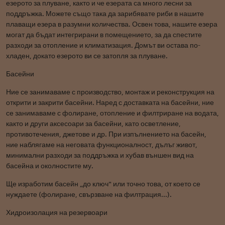
езерото за плуване, както и че езерата са много лесни за
поддръжка. Можете също така да зарибявате риби в нашите
плаващи езера в разумни количества. Освен това, нашите езера
могат да бъдат интегрирани в помещението, за да спестите
разходи за отопление и климатизация. Домът ви остава по-
хладен, докато езерото ви се затопля за плуване.
Басейни
Ние се занимаваме с производство, монтаж и реконструкция на
открити и закрити басейни. Наред с доставката на басейни, ние
се занимаваме с фолиране, отопление и филтриране на водата,
както и други аксесоари за басейни, като осветление,
противотечения, джетове и др. При изпълнението на басейн,
ние наблягаме на неговата функционалност, дълъг живот,
минимални разходи за поддръжка и хубав външен вид на
басейна и околностите му.
Ще изработим басейн „до ключ" или точно това, от което се
нуждаете (фолиране, свързване на филтрация...).
Хидроизолация на резервоари