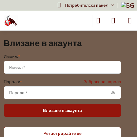
Потребителски панел
Влизане в акаунта
Имейл:
*
Парола:
*
Забравена парола
Влизане в акаунта
Регистрирайте се