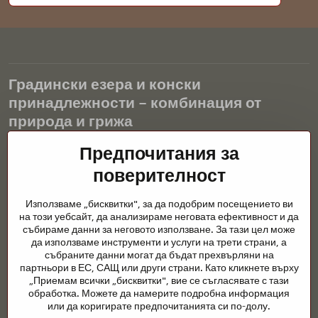
Градински езера и конски
принадлежности – комбинация от
природа и грижа
Градинските езера са красиво допълнение към всеки екстериор
Предпочитания за
и създават хармонична среда за релаксация и живот на водните
поверителност
животни. Правилната технология, филтрацията и редовната
поддръжка са ключови за чиста вода и здравословно езерце
Използваме „бисквитки", за да подобрим посещението ви
през цялата година. Също толкова важна е грижата за
на този уебсайт, да анализираме неговата ефективност и да
животните, които са част от нашия живот.
събираме данни за неговото използване. За тази цел може
да използваме инструменти и услуги на трети страни, а
Конете се нуждаят от висококачествени конски принадлежности,
събраните данни могат да бъдат прехвърляни на
правилно хранене и отговорни грижи, за да бъдат здрави, силни
партньори в ЕС, САЩ или други страни. Като кликнете върху
и доволни. Независимо дали става въпрос за екипировка за
„Приемам всички „бисквитки", вие се съгласявате с тази
ездачи, развъдчици или любители на природата, целта е да се
обработка. Можете да намерите подробна информация
създаде среда, която подкрепя естествения баланс,
или да коригирате предпочитанията си по-долу.