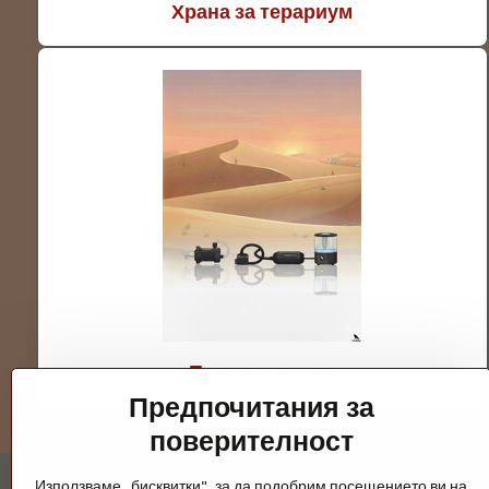
Храна за терариум
Помпи и мъгли
Предпочитания за
поверителност
Използваме „бисквитки", за да подобрим посещението ви на