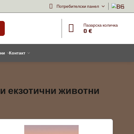
Потребителски панел
Пазарска количка
0 €
тни
Контакт
 и екзотични животни