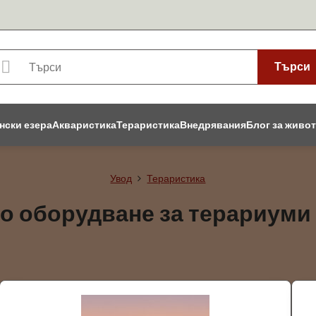
Търси
нски езера
Акваристика
Тераристика
Внедрявания
Блог за живо
Увод
Тераристика
о оборудване за терариуми