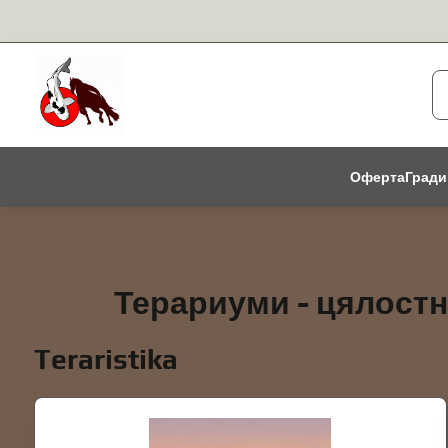
Оферта
Гради
Терариуми - цялостн
Teraristika