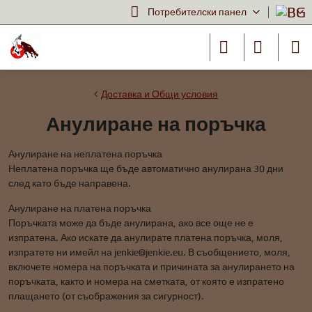
Потребителски панел
Доставка и Общи условия
Анулиране на поръчка
Анулиране на неплатена поръчка
Неплатена поръчка ще бъде автоматично анулирана 30 дни
след като бъде направена.
Анулиране на платена поръчка
Поръчката може да бъде анулирана, ако все още не е
изпратена. Ако искате да анулирате платена поръчка, моля,
изпратете ни имейл на jenkie@jenkie.eu. В съобщението, моля,
включете номера на поръчката и причината за анулирането на
поръчката, както и номера на сметката, от която е изпратено
плащането (от съображения за сигурност).