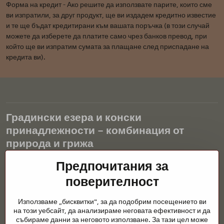
Форма на кредит - Ако решите да използвате парите, които сме
ви изпратили, за друг продукт, ще ви издадем кредитно известие
и те ще бъдат кредитирани към вашата поръчка (в този случай
можете да изберете да платите само чрез банков превод, при
който ще ви изпратим сумата за плащане след приспадане на
кредита ви).
Градински езера и конски
принадлежности – комбинация от
природа и грижа
Градинските езера са красиво допълнение към всеки екстериор
Предпочитания за
и създават хармонична среда за релаксация и живот на водните
поверителност
животни. Правилната технология, филтрацията и редовната
поддръжка са ключови за чиста вода и здравословно езерце
Използваме „бисквитки", за да подобрим посещението ви
през цялата година. Също толкова важна е грижата за
на този уебсайт, да анализираме неговата ефективност и да
животните, които са част от нашия живот.
събираме данни за неговото използване. За тази цел може