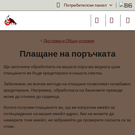
Потребителски панел
Доставка и Общи условия
Плащане на поръчката
Ще започнем обработката на вашата поръчка веднага щом
плащането ви бъде кредитирано в нашата сметка.
Забележка: не всички методи на плащане позволяват незабавно
кредитиране. Например, обработката на банковите преводи
може да отнеме до седмица.
Когато получим плащането ви, ще ви изпратим имейл за
потвърждение на вашия имейл адрес. Ако не можете да
намерите този имейл, не забравяйте да проверите папката си за
спам.