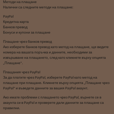
Методи на плащане
Налични са следните методи на плащане:
PayPal
Кредитна карта
Банков превод
Бонуси и купони за плащане
Плащане чрез банков превод
Ако изберете банков превод като метод на плащане, ще видите
номера на вашата поръчка и данните, необходими за
извършване на плащането, след като кликнете върху опцията
„Плащане".
Плащания чрез PayPal
За да платите чрез PayPal, изберете PayPal като метод на
плащане при плащане. Кликнете върху опцията „Плащане чрез
PayPal" и въведете данните за вашия PayPal акаунт.
Ако имате проблеми с плащането чрез PayPal, върнете се в
акаунта си в PayPal и проверете дали данните за плащане са
правилни.