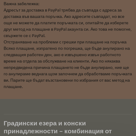
Важна забележка:
Адресът за доставка в PayPal трябва да съвпада с адреса за
доставка във вашата поръчка. Ако адресите съвпадат, но все
още не можете да платите поръчката си, опитайте да изберете
друг метод на плащане в PayPal акаунта си. Ако това не помогне,
свържете се с PayPal.
Отстраняване на проблеми с грешки при плащане на поръчка
Всяко плащане, изпратено по погрешка, ще бъде анулирано на
следващия работен ден, ако е извършено извън работното
време на отдела за обслужване на клиенти. Ако по някаква
непредвидена причина плащането не бъде анулирано, ние ще
го анулираме веднага щом започнем да обработваме поръчката
ви. Парите ще бъдат възстановени по избрания от вас метод на
плащане.
Градински езера и конски
принадлежности – комбинация от