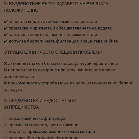
🩺 ВЪЗДЕЙСТВИЕ ВЪРХУ ЗДРАВЕТО НА ЕЗЕРЦАТА
ПОЛОЖИТЕЛНО
✔️ почиства водата от химически замърсители
✔️ премахва миризмата и обезцветяването на водата
✔️ намалява нивото на амоняк и тежки метали
✔️ допълва биологичната филтрация и защитава рибите
ОТРИЦАТЕЛНИ / ЧЕСТО СРЕЩАНИ ПРОБЛЕМИ
❌ активният въглен бързо се насища и губи ефективност
❌ неправилното дозиране или запушването намаляват
ефективността
❌ прекомерната употреба може да наруши минералния баланс
на водата
⚖️ ПРЕДИМСТВА И НЕДОСТАТЪЦИ
👍 ПРЕДИМСТВА
✅ бърза химическа филтрация
✅ премахва миризма, цвят и токсини
✅ зеолитът премахва амоняк и тежки метали
✅ допълва биологичната филтрация