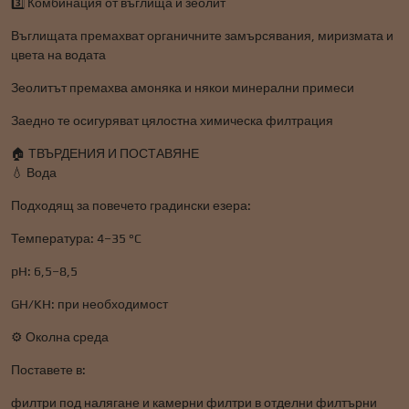
3️⃣ Комбинация от въглища и зеолит
Въглищата премахват органичните замърсявания, миризмата и
цвета на водата
Зеолитът премахва амоняка и някои минерални примеси
Заедно те осигуряват цялостна химическа филтрация
🏠 ТВЪРДЕНИЯ И ПОСТАВЯНЕ
💧 Вода
Подходящ за повечето градински езера:
Температура: 4–35 °C
pH: 6,5–8,5
GH/KH: при необходимост
⚙️ Околна среда
Поставете в:
филтри под налягане и камерни филтри в отделни филтърни