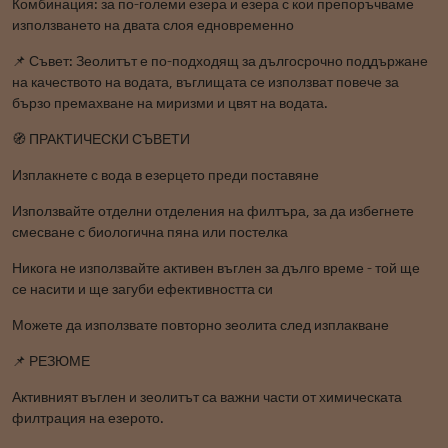
Комбинация: за по-големи езера и езера с кои препоръчваме
използването на двата слоя едновременно
📌 Съвет: Зеолитът е по-подходящ за дългосрочно поддържане
на качеството на водата, въглищата се използват повече за
бързо премахване на миризми и цвят на водата.
🧭 ПРАКТИЧЕСКИ СЪВЕТИ
Изплакнете с вода в езерцето преди поставяне
Използвайте отделни отделения на филтъра, за да избегнете
смесване с биологична пяна или постелка
Никога не използвайте активен въглен за дълго време - той ще
се насити и ще загуби ефективността си
Можете да използвате повторно зеолита след изплакване
📌 РЕЗЮМЕ
Активният въглен и зеолитът са важни части от химическата
филтрация на езерото.