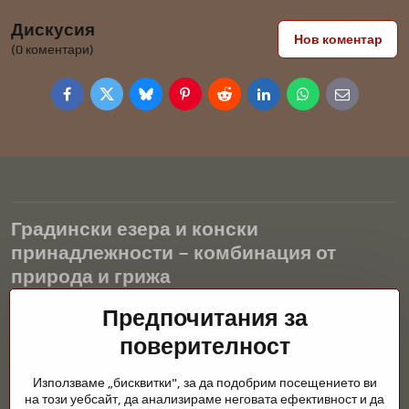
Дискусия
Нов коментар
(0 коментари)
Facebook
Twitter
Bluesky
Pinterest
Reddit
LinkedIn
WhatsApp
E-
mail
Градински езера и конски
принадлежности – комбинация от
природа и грижа
Градинските езера са красиво допълнение към всеки екстериор
Предпочитания за
и създават хармонична среда за релаксация и живот на водните
поверителност
животни. Правилната технология, филтрацията и редовната
поддръжка са ключови за чиста вода и здравословно езерце
Използваме „бисквитки", за да подобрим посещението ви
през цялата година. Също толкова важна е грижата за
на този уебсайт, да анализираме неговата ефективност и да
животните, които са част от нашия живот.