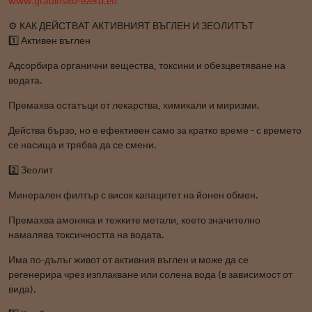
www.gradinsko-ezero.eu
⚙️ КАК ДЕЙСТВАТ АКТИВНИЯТ ВЪГЛЕН И ЗЕОЛИТЪТ
1️⃣ Активен въглен
Адсорбира органични вещества, токсини и обезцветяване на
водата.
Премахва остатъци от лекарства, химикали и миризми.
Действа бързо, но е ефективен само за кратко време - с времето
се насища и трябва да се смени.
2️⃣ Зеолит
Минерален филтър с висок капацитет на йонен обмен.
Премахва амоняка и тежките метали, което значително
намалява токсичността на водата.
Има по-дълъг живот от активния въглен и може да се
регенерира чрез изплакване или солена вода (в зависимост от
вида).