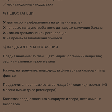
✅ лесна подмяна и поддръжка
👎 НЕДОСТАТЪЦИ
❌ краткосрочна ефективност на активния въглен
❌ неправилната употреба може да наруши химичния баланс
❌ изисква допълване или регенерация
❌ не премахва биологични примеси
🛒 КАК ДА ИЗБЕРЕМ ПРАВИЛНИЯ
Предназначение: въглен - цвят, мирис, органични вещества;
зеолит – амоняк и тежки метали
Размер на гранулите: подходящ за филтърната камера и типа
филтър
Продължителност на живота: въглища 2–4 седмици, зеолит 1–3
месеца (може да се регенерира)
Качество: предназначен за аквариуми и езера, нетоксичен и
безопасен