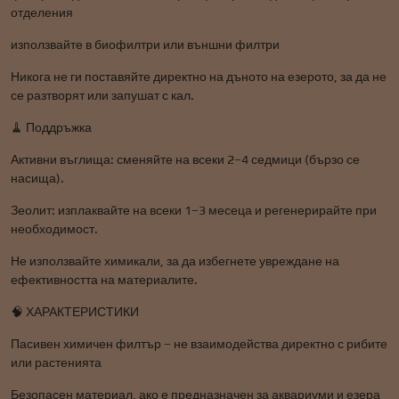
отделения
използвайте в биофилтри или външни филтри
Никога не ги поставяйте директно на дъното на езерото, за да не
се разтворят или запушат с кал.
🧹 Поддръжка
Активни въглища: сменяйте на всеки 2–4 седмици (бързо се
насища).
Зеолит: изплаквайте на всеки 1–3 месеца и регенерирайте при
необходимост.
Не използвайте химикали, за да избегнете увреждане на
ефективността на материалите.
🧠 ХАРАКТЕРИСТИКИ
Пасивен химичен филтър – не взаимодейства директно с рибите
или растенията
Безопасен материал, ако е предназначен за аквариуми и езера