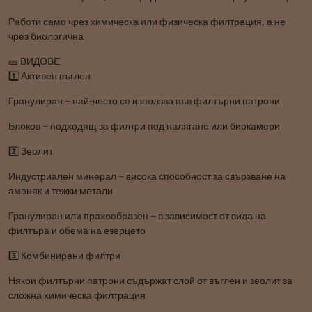
Работи само чрез химическа или физическа филтрация, а не
чрез биологична
🧱 ВИДОВЕ
1️⃣ Активен въглен
Гранулиран – най-често се използва във филтърни патрони
Блоков – подходящ за филтри под налягане или биокамери
2️⃣ Зеолит
Индустриален минерал – висока способност за свързване на
амоняк и тежки метали
Гранулиран или прахообразен – в зависимост от вида на
филтъра и обема на езерцето
3️⃣ Комбинирани филтри
Някои филтърни патрони съдържат слой от въглен и зеолит за
сложна химическа филтрация