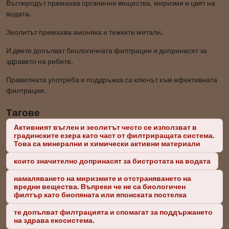
Въглеродът премахва органични вещества, миризми и цвят на
водата.
Зеолитът премахва амоняка и тежките метали.
И двете допълват биологичната филтрация и допринасят за
здравето на рибите.
Правилната употреба и поддръжка са ключът към ефективната
филтрация.
Тагове
Активният въглен и зеолитът често се използват в
градинските езера като част от филтриращата система.
Това са минерални и химически активни материали
които значително допринасят за бистротата на водата
намаляването на миризмите и отстраняването на
вредни вещества. Въпреки че не са биологичен
филтър като биопяната или японската постелка
те допълват филтрацията и спомагат за поддържането
на здрава екосистема.