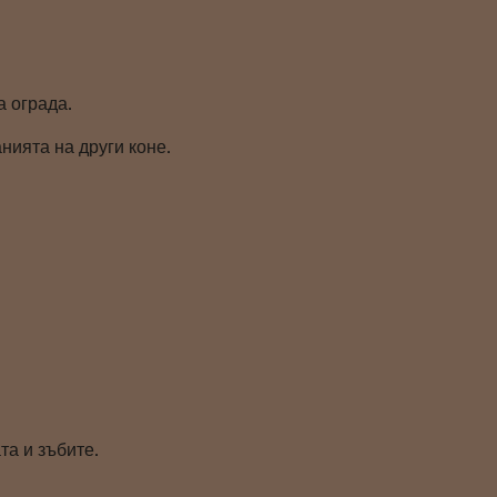
а ограда.
нията на други коне.
та и зъбите.