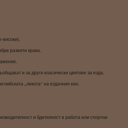
-високи).
обре развити крака.
ражение.
ъобщават и за други класически цветове за езда.
нглийската „лекота" на ездачния кон.
оизводителност и бдителност в работа или спортни