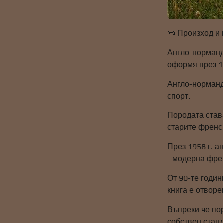
📜 Произход и
Англо-норманд
оформя през 19
Англо-нормандс
спорт.
Породата став
старите френс
През 1958 г. а
- модерна фре
От 90-те годи
книга е отворе
Въпреки че пор
собствен станд