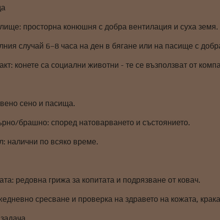
да
ище: просторна конюшня с добра вентилация и суха земя.
лния случай 6–8 часа на ден в бягане или на пасище с добр
кт: конете са социални животни - те се възползват от компа
твено сено и пасища.
ърно/брашно: според натоварването и състоянието.
л: налични по всяко време.
ата: редовна грижа за копитата и подрязване от ковач.
едневно сресване и проверка на здравето на кожата, крака
 задача