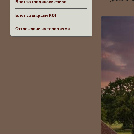
Блог за градински езера
Блог за шарани KOI
Отглеждане на терариуми