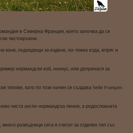
рмандия в Северна Франция, която започва да се
ски чистокръвни.
и коне, подходящи за ездене, по-тежка езда, впряг и
пример нормандски коб, нониус, или допринася за
 типове, като по този начин се създава Selle Français
тново чиста англо-нормандска линия, а родословната
, много развъдчици сега я считат за отделен тип със