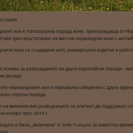
 история
ският кон е топлокръвна порода коне, произхождаща от Но
 век чрез кръстосване на местни нормандски коне с англий
ките коне са създадени като универсални ездитни и работн
а основа за развъждането на други европейски породи - на
ки рисаци.
нгло-нормандският кон е официално обединен с други френски
нска спортна порода.
ни на миналия век развъдчиците се опитват да поддържат о
на отново през 2015 г.
одата е била „включена" в Selle Français за известно време
арт.