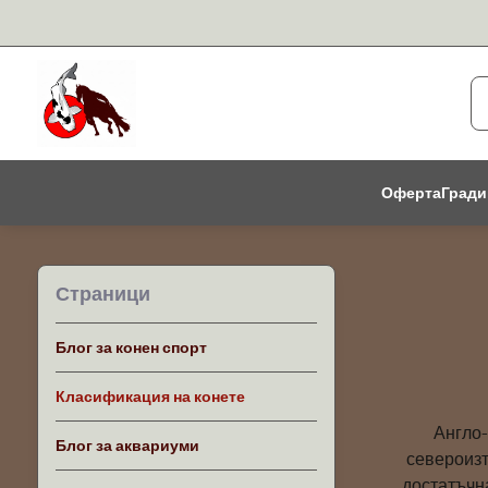
Оферта
Гради
Страници
Блог за конен спорт
Класификация на конете
Англо-
Блог за аквариуми
североизт
достатъчн