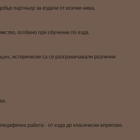
добър партньор за ездачи от всички нива.
имство, особено при обучение по езда.
çais, исторически са се разграничавали различни
ве.
специфична работа - от езда до класически впрягове.