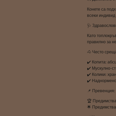
Конете са подх
всеки индивид
🩺 Здравослов
Като топлокръ
правилно за не
🐴 Често срещ
✔️ Копита: абс
✔️ Мускулно-с
✔️ Колики: хра
✔️ Наднормено
📌 Превенция:
🏆 Предимства
🌟 Предимств