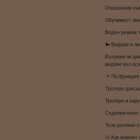
Отношение към 
Обучимост: мно
Воден режим: м
🐎 Видове и л
Въпреки че дне
видове въз осн
📌 По функция
Тротери (рисац
Тротери и кару
Седлови коне: 
Тези разлики о
🐴 Как живеят