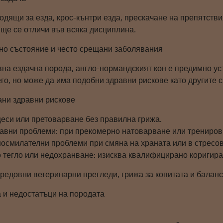
одящи за езда, крос-кънтри езда, прескачане на препятстви
 ще се отличи във всяка дисциплина.
но състояние и често срещани заболявания
вна ездачна порода, англо-нормандският кон е предимно ус
го, но може да има подобни здравни рискове като другите с
ани здравни рискове
цеси или претоварване без правилна грижа.
тавни проблеми: при прекомерно натоварване или трениров
носмилателни проблеми при смяна на храната или в стресов
 тегло или недохранване: изисква квалифицирано коригира
 редовни ветеринарни прегледи, грижа за копитата и балан
 и недостатъци на породата
а