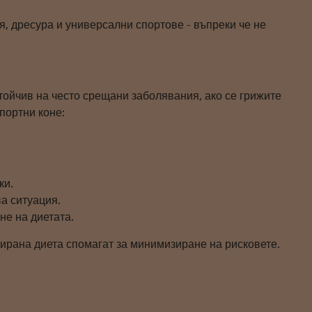
я, дресура и универсални спортове - въпреки че не
тойчив на често срещани заболявания, ако се грижите
портни коне:
ки.
а ситуация.
не на диетата.
сирана диета спомагат за минимизиране на рисковете.