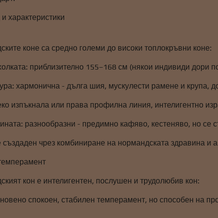
 и характеристики
ските коне са средно големи до високи топлокръвни коне:
олката: приблизително 155–168 см (някои индивиди дори по
ура: хармонична - дълга шия, мускулести рамене и крупа, д
леко изпъкнала или права профилна линия, интелигентно из
ината: разнообразни - предимно кафяво, кестеняво, но се с
е създаден чрез комбиниране на нормандската здравина и а
 темперамент
ският кон е интелигентен, послушен и трудолюбив кон:
кновено спокоен, стабилен темперамент, но способен на пр