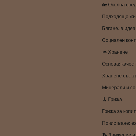
🏡 Околна сре
Подходящо жил
Бягане: в идеа
Социален конта
🥕 Хранене
Основа: качес
Хранене със з
Минерали и со
🧹 Грижа
Грижа за копит
Почистване: еж
🏇 Движение и