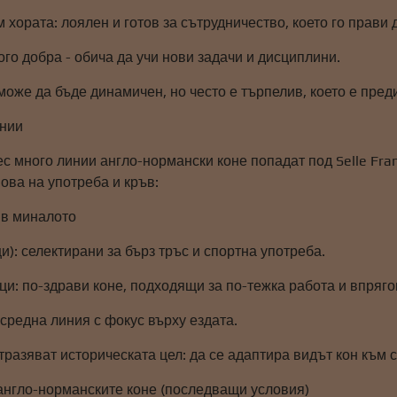
хората: лоялен и готов за сътрудничество, което го прави 
го добра - обича да учи нови задачи и дисциплини.
оже да бъде динамичен, но често е търпелив, което е пред
инии
с много линии англо-нормански коне попадат под Selle Fran
ова на употреба и кръв:
 в миналото
и): селектирани за бърз тръс и спортна употреба.
ци: по-здрави коне, подходящи за по-тежка работа и впряго
средна линия с фокус върху ездата.
тразяват историческата цел: да се адаптира видът кон към 
 англо-норманските коне (последващи условия)