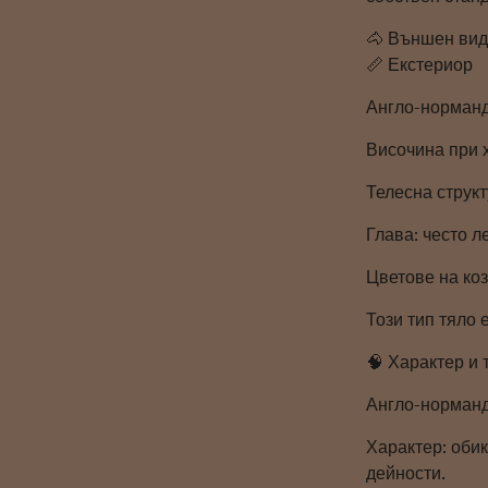
🐴 Външен вид
📏 Екстериор
Англо-норманд
Височина при х
Телесна структ
Глава: често 
Цветове на коз
Този тип тяло 
🧠 Характер и
Англо-норманд
Характер: оби
дейности.