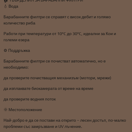
🏠 ТВЪРДЕНИЯ ЗА БАРАБАННИ ФИЛТРИ
💧 Вода
Барабанните филтри се справят с висок дебит и голямо
количество риба
Работи при температури от 10°C до 30°C, идеални за Кои и
големи езера
⚙️ Поддръжка
Барабанните филтри се почистват автоматично, но е
необходимо:
да проверите почистващия механизъм (мотори, мрежи)
да изплаквате биокамерата от време на време
да проверите водния поток
🌞 Местоположение
Най-добро е да се постави на открито – лесен достъп, по-малко
проблеми със замръзване и UV лъчение.