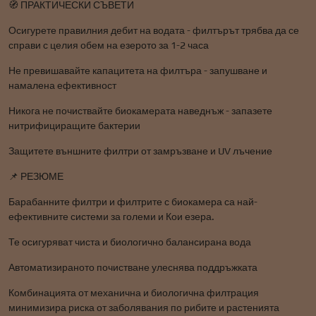
🧭 ПРАКТИЧЕСКИ СЪВЕТИ
Осигурете правилния дебит на водата - филтърът трябва да се
справи с целия обем на езерото за 1-2 часа
Не превишавайте капацитета на филтъра - запушване и
намалена ефективност
Никога не почиствайте биокамерата наведнъж - запазете
нитрифициращите бактерии
Защитете външните филтри от замръзване и UV лъчение
📌 РЕЗЮМЕ
Барабанните филтри и филтрите с биокамера са най-
ефективните системи за големи и Кои езера.
Те осигуряват чиста и биологично балансирана вода
Автоматизираното почистване улеснява поддръжката
Комбинацията от механична и биологична филтрация
минимизира риска от заболявания по рибите и растенията