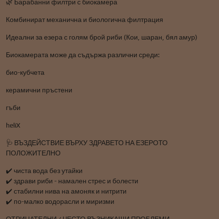
🌿 Барабанни филтри с биокамера
Комбинират механична и биологична филтрация
Идеални за езера с голям брой риби (Кои, шаран, бял амур)
Биокамерата може да съдържа различни среди:
био-кубчета
керамични пръстени
гъби
heliX
🩺 ВЪЗДЕЙСТВИЕ ВЪРХУ ЗДРАВЕТО НА ЕЗЕРОТО
ПОЛОЖИТЕЛНО
✔️ чиста вода без утайки
✔️ здрави риби - намален стрес и болести
✔️ стабилни нива на амоняк и нитрити
✔️ по-малко водорасли и миризми