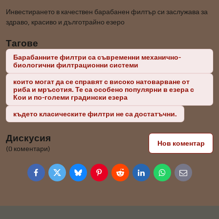
Инвестирането в качествен барабанен филтър си заслужава за
здраво, красиво и дълготрайно езеро
Тагове
Барабанните филтри са съвременни механично-
биологични филтрационни системи
които могат да се справят с високо натоварване от
риба и мръсотия. Те са особено популярни в езера с
Кои и по-големи градински езера
където класическите филтри не са достатъчни.
Дискусия
Нов коментар
(0 коментари)
Facebook
Twitter
Bluesky
Pinterest
Reddit
LinkedIn
WhatsApp
E-
mail