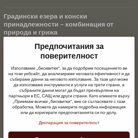
Градински езера и конски
принадлежности – комбинация от
природа и грижа
Градинските езера са красиво допълнение към всеки екстериор
Предпочитания за
и създават хармонична среда за релаксация и живот на водните
поверителност
животни. Правилната технология, филтрацията и редовната
поддръжка са ключови за чиста вода и здравословно езерце
Използваме „бисквитки", за да подобрим посещението ви
през цялата година. Също толкова важна е грижата за
на този уебсайт, да анализираме неговата ефективност и да
животните, които са част от нашия живот.
събираме данни за неговото използване. За тази цел може
да използваме инструменти и услуги на трети страни, а
Конете се нуждаят от висококачествени конски принадлежности,
събраните данни могат да бъдат прехвърляни на
правилно хранене и отговорни грижи, за да бъдат здрави, силни
партньори в ЕС, САЩ или други страни. Като кликнете върху
и доволни. Независимо дали става въпрос за екипировка за
„Приемам всички „бисквитки", вие се съгласявате с тази
ездачи, развъдчици или любители на природата, целта е да се
обработка. Можете да намерите подробна информация
създаде среда, която подкрепя естествения баланс,
или да коригирате предпочитанията си по-долу.
безопасността и благополучието както на животните, така и на
Декларация за поверителност
хората.