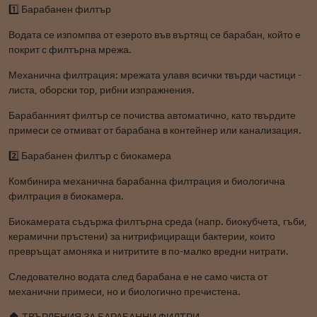
1️⃣ Барабанен филтър
Водата се изпомпва от езерото във въртящ се барабан, който е
покрит с филтърна мрежа.
Механична филтрация: мрежата улавя всички твърди частици -
листа, оборски тор, рибни изпражнения.
Барабанният филтър се почиства автоматично, като твърдите
примеси се отмиват от барабана в контейнер или канализация.
2️⃣ Барабанен филтър с биокамера
Комбинира механична барабанна филтрация и биологична
филтрация в биокамера.
Биокамерата съдържа филтърна среда (напр. биокубчета, гъби,
керамични пръстени) за нитрифициращи бактерии, които
превръщат амоняка и нитритите в по-малко вредни нитрати.
Следователно водата след барабана е не само чиста от
механични примеси, но и биологично пречистена.