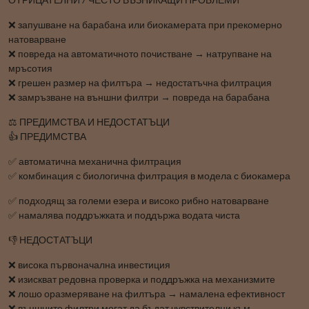
ОТРИЦАТЕЛНИ / ЧЕСТО ВЪЗНИКАЩИ ПРОБЛЕМИ
❌ запушване на барабана или биокамерата при прекомерно
натоварване
❌ повреда на автоматичното почистване → натрупване на
мръсотия
❌ грешен размер на филтъра → недостатъчна филтрация
❌ замръзване на външни филтри → повреда на барабана
⚖️ ПРЕДИМСТВА И НЕДОСТАТЪЦИ
👍 ПРЕДИМСТВА
✅ автоматична механична филтрация
✅ комбинация с биологична филтрация в модела с биокамера
✅ подходящ за големи езера и високо рибно натоварване
✅ намалява поддръжката и поддържа водата чиста
👎 НЕДОСТАТЪЦИ
❌ висока първоначална инвестиция
❌ изискват редовна проверка и поддръжка на механизмите
❌ лошо оразмеряване на филтъра → намалена ефективност
❌ външните филтри могат да бъдат чувствителни към