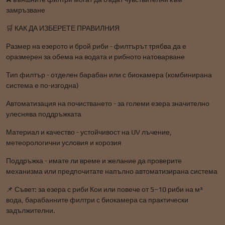
замръзване
🛒 КАК ДА ИЗБЕРЕТЕ ПРАВИЛНИЯ
Размер на езерото и брой риби - филтърът трябва да е
оразмерен за обема на водата и рибното натоварване
Тип филтър - отделен барабан или с биокамера (комбинирана
система е по-изгодна)
Автоматизация на почистването - за големи езера значително
улеснява поддръжката
Материал и качество - устойчивост на UV лъчение,
метеорологични условия и корозия
Поддръжка - имате ли време и желание да проверите
механизма или предпочитате напълно автоматизирана система
📌 Съвет: за езера с риби Кои или повече от 5–10 риби на м³
вода, барабанните филтри с биокамера са практически
задължителни.