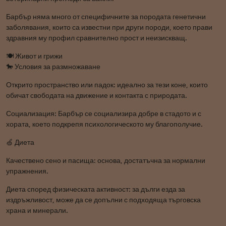
Барбър няма много от специфичните за породата генетични
заболявания, които са известни при други породи, което прави
здравния му профил сравнително прост и неизискващ.
🍽️ Живот и грижи
🐎 Условия за размножаване
Открито пространство или падок: идеално за тези коне, които
обичат свободата на движение и контакта с природата.
Социализация: Барбър се социализира добре в стадото и с
хората, което подкрепя психологическото му благополучие.
🍏 Диета
Качествено сено и пасища: основа, достатъчна за нормални
упражнения.
Диета според физическата активност: за дълги езда за
издръжливост, може да се допълни с подходяща търговска
храна и минерали.