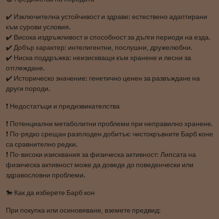
✔️ Изключителна устойчивост и здраве: естествено адаптирани
към сурови условия.
✔️ Висока издръжливост и способност за дълги периоди на езда.
✔️ Добър характер: интелигентни, послушни, дружелюбни.
✔️ Ниска поддръжка: неизискващи към хранене и лесни за
отглеждане.
✔️ Историческо значение: генетично ценен за развъждане на
други породи.
❗ Недостатъци и предизвикателства
❗ Потенциални метаболитни проблеми при неправилно хранене.
❗ По-рядко срещан разплоден добитък: чистокръвните Барб коне
са сравнително редки.
❗ По-високи изисквания за физическа активност: Липсата на
физическа активност може да доведе до поведенчески или
здравословни проблеми.
🐎 Как да изберете Барб кон
При покупка или осиновяване, вземете предвид: