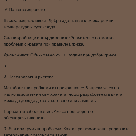
🩹 Ползи за здравето
Висока издръжливост: Добра адаптация към екстремни
температури и суха среда.
Силни крайници и твърди копита: Значително по-малко
проблеми с краката при правилна грижа.
Дълъг живот: Обикновено 25–35 години при добри грижи.
3
⚠️ Чести здравни рискове
Метаболитни проблеми от прехранване: Въпреки че са по-
малко взискателни към храната, лошо разработената диета
може да доведе до затлъстяване или ламинит.
Паразитни заболявания: Ако се пренебрегне
обезпаразитяването.
Зъбни или груминг проблеми: Както при всички коне, редовните
ветеринарни прегледи са важни.