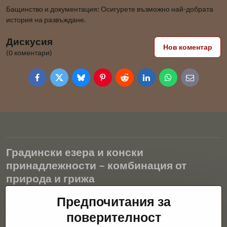
Бащинство и документация: Осигурете възможно най-добрата
история на развъждане.
Дискусия
Нов коментар
(0 коментари)
Facebook
Twitter
Bluesky
Pinterest
Reddit
LinkedIn
WhatsApp
E-
mail
Градински езера и конски
принадлежности – комбинация от
природа и грижа
Градинските езера са красиво допълнение към всеки екстериор
Предпочитания за
и създават хармонична среда за релаксация и живот на водните
поверителност
животни. Правилната технология, филтрацията и редовната