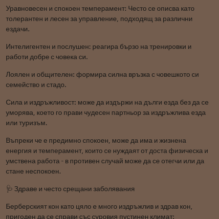
Уравновесен и спокоен темперамент: Често се описва като
толерантен и лесен за управление, подходящ за различни
ездачи.
Интелигентен и послушен: реагира бързо на тренировки и
работи добре с човека си.
Лоялен и общителен: формира силна връзка с човешкото си
семейство и стадо.
Сила и издръжливост: може да издържи на дълги езда без да се
уморява, което го прави чудесен партньор за издръжлива езда
или туризъм.
Въпреки че е предимно спокоен, може да има и жизнена
енергия и темперамент, които се нуждаят от доста физическа и
умствена работа - в противен случай може да се отегчи или да
стане неспокоен.
🩺 Здраве и често срещани заболявания
Берберският кон като цяло е много издръжлив и здрав кон,
пригоден да се справи със суровия пустинен климат: