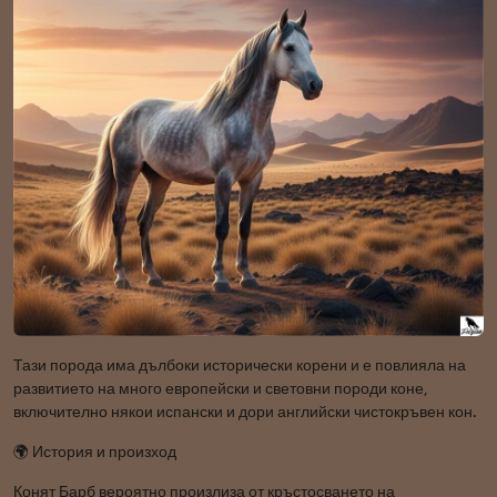
Тази порода има дълбоки исторически корени и е повлияла на
развитието на много европейски и световни породи коне,
включително някои испански и дори английски чистокръвен кон.
🌍 История и произход
Конят Барб вероятно произлиза от кръстосването на