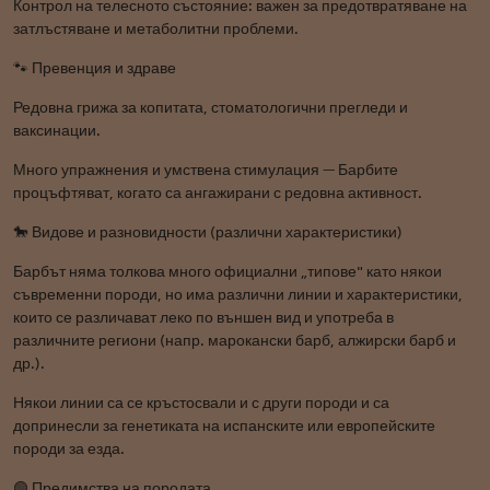
Контрол на телесното състояние: важен за предотвратяване на
затлъстяване и метаболитни проблеми.
🐾 Превенция и здраве
Редовна грижа за копитата, стоматологични прегледи и
ваксинации.
Много упражнения и умствена стимулация — Барбите
процъфтяват, когато са ангажирани с редовна активност.
🐎 Видове и разновидности (различни характеристики)
Барбът няма толкова много официални „типове" като някои
съвременни породи, но има различни линии и характеристики,
които се различават леко по външен вид и употреба в
различните региони (напр. марокански барб, алжирски барб и
др.).
Някои линии са се кръстосвали и с други породи и са
допринесли за генетиката на испанските или европейските
породи за езда.
🟢 Предимства на породата