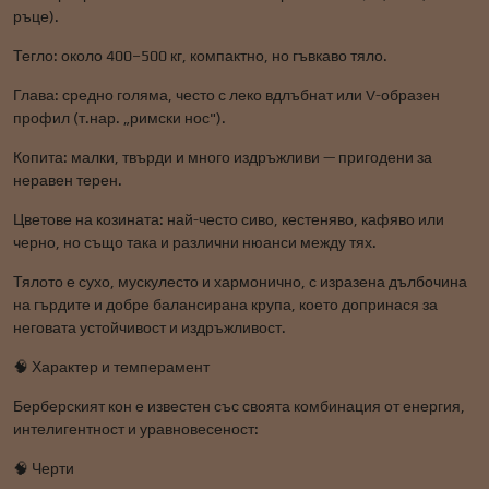
ръце).
Тегло: около 400–500 кг, компактно, но гъвкаво тяло.
Глава: средно голяма, често с леко вдлъбнат или V-образен
профил (т.нар. „римски нос").
Копита: малки, твърди и много издръжливи — пригодени за
неравен терен.
Цветове на козината: най-често сиво, кестеняво, кафяво или
черно, но също така и различни нюанси между тях.
Тялото е сухо, мускулесто и хармонично, с изразена дълбочина
на гърдите и добре балансирана крупа, което допринася за
неговата устойчивост и издръжливост.
🧠 Характер и темперамент
Берберският кон е известен със своята комбинация от енергия,
интелигентност и уравновесеност:
🧠 Черти