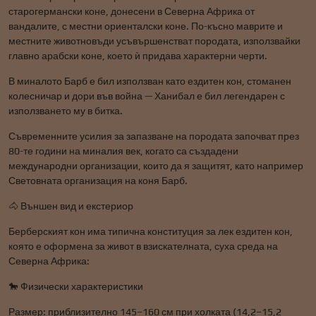
старогермански коне, донесени в Северна Африка от
вандалите, с местни ориенталски коне. По-късно маврите и
местните животновъди усъвършенстват породата, използвайки
главно арабски коне, което ѝ придава характерни черти.
В миналото Барб е бил използван като ездитен кон, стоманен
колесничар и дори във война — Ханибал е бил легендарен с
използването му в битка.
Съвременните усилия за запазване на породата започват през
80-те години на миналия век, когато са създадени
международни организации, които да я защитят, като например
Световната организация на коня Барб.
🐴 Външен вид и екстериор
Берберският кон има типична конституция за лек ездитен кон,
която е оформена за живот в взискателната, суха среда на
Северна Африка:
🐎 Физически характеристики
Размер: приблизително 145–160 см при холката (14,2–15,2