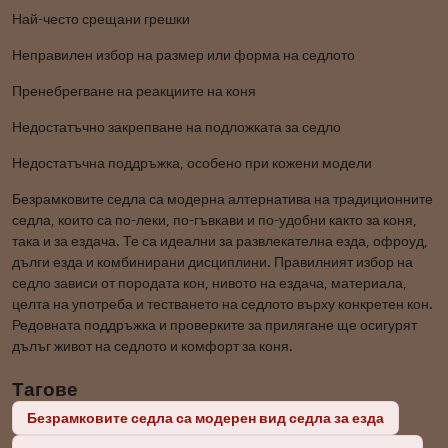
Най-често срещани грешки
Неправилен избор на размер или форма на седлото
Пренебрегване на реакциите на коня
Недостатъчно закрепване на подложката за седло
Недостатъчна поддръжка, особено при кожени модели
Безрамковите седла са модерна алтернатива на традиционните
седла, които са по-леки, по-гъвкави и по-удобни както за коня,
така и за ездача. Те са идеални за развлекателна езда, офроуд,
дълги езда и комбинирани дисциплини. Правилният избор на
седло зависи от породата кон, нивото на ездача, материала,
целта на употреба и тестването на седлото върху конкретен кон.
Редовната поддръжка и проверките за прилягане ще осигурят
дълъг живот на седлото и комфорт за коня.
Тагове
Безрамковите седла са модерен вид седла за езда