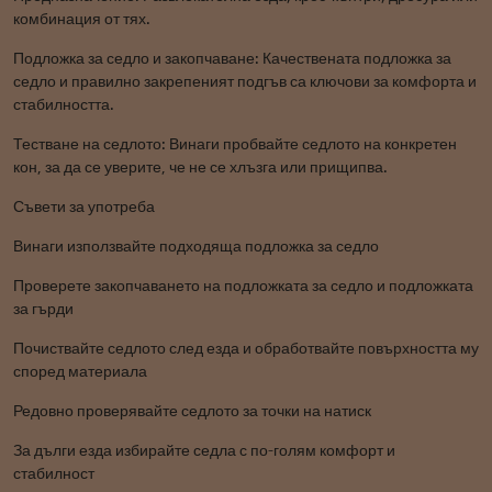
комбинация от тях.
Подложка за седло и закопчаване: Качествената подложка за
седло и правилно закрепеният подгъв са ключови за комфорта и
стабилността.
Тестване на седлото: Винаги пробвайте седлото на конкретен
кон, за да се уверите, че не се хлъзга или прищипва.
Съвети за употреба
Винаги използвайте подходяща подложка за седло
Проверете закопчаването на подложката за седло и подложката
за гърди
Почиствайте седлото след езда и обработвайте повърхността му
според материала
Редовно проверявайте седлото за точки на натиск
За дълги езда избирайте седла с по-голям комфорт и
стабилност