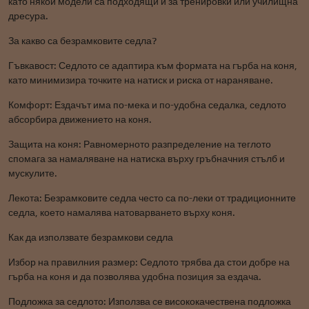
като някои модели са подходящи и за тренировки или училищна
дресура.
За какво са безрамковите седла?
Гъвкавост: Седлото се адаптира към формата на гърба на коня,
като минимизира точките на натиск и риска от нараняване.
Комфорт: Ездачът има по-мека и по-удобна седалка, седлото
абсорбира движението на коня.
Защита на коня: Равномерното разпределение на теглото
спомага за намаляване на натиска върху гръбначния стълб и
мускулите.
Лекота: Безрамковите седла често са по-леки от традиционните
седла, което намалява натоварването върху коня.
Как да използвате безрамкови седла
Избор на правилния размер: Седлото трябва да стои добре на
гърба на коня и да позволява удобна позиция за ездача.
Подложка за седлото: Използва се висококачествена подложка