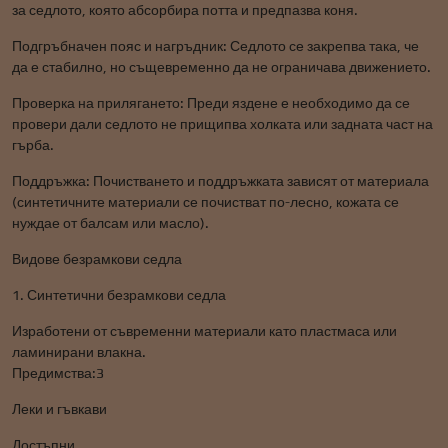
за седлото, която абсорбира потта и предпазва коня.
Подгръбначен пояс и нагръдник: Седлото се закрепва така, че
да е стабилно, но същевременно да не ограничава движението.
Проверка на прилягането: Преди яздене е необходимо да се
провери дали седлото не прищипва холката или задната част на
гърба.
Поддръжка: Почистването и поддръжката зависят от материала
(синтетичните материали се почистват по-лесно, кожата се
нуждае от балсам или масло).
Видове безрамкови седла
1. Синтетични безрамкови седла
Изработени от съвременни материали като пластмаса или
ламинирани влакна.
Предимства:3
Леки и гъвкави
Достъпни