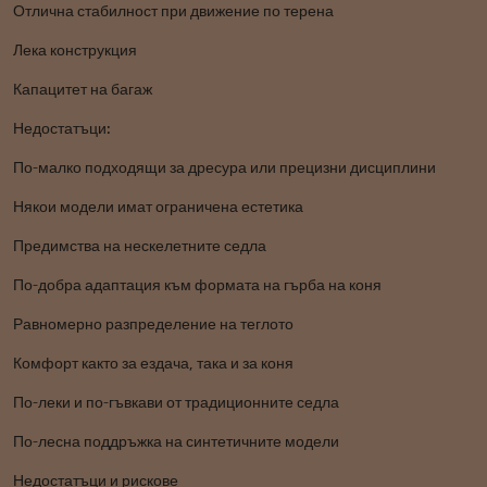
Отлична стабилност при движение по терена
Лека конструкция
Капацитет на багаж
Недостатъци:
По-малко подходящи за дресура или прецизни дисциплини
Някои модели имат ограничена естетика
Предимства на нескелетните седла
По-добра адаптация към формата на гърба на коня
Равномерно разпределение на теглото
Комфорт както за ездача, така и за коня
По-леки и по-гъвкави от традиционните седла
По-лесна поддръжка на синтетичните модели
Недостатъци и рискове