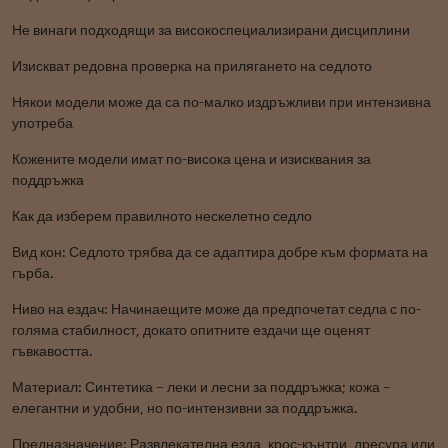
Не винаги подходящи за високоспециализирани дисциплини
Изискват редовна проверка на прилягането на седлото
Някои модели може да са по-малко издръжливи при интензивна
употреба
Кожените модели имат по-висока цена и изисквания за
поддръжка
Как да изберем правилното нескелетно седло
Вид кон: Седлото трябва да се адаптира добре към формата на
гърба.
Ниво на ездач: Начинаещите може да предпочетат седла с по-
голяма стабилност, докато опитните ездачи ще оценят
гъвкавостта.
Материал: Синтетика – леки и лесни за поддръжка; кожа –
елегантни и удобни, но по-интензивни за поддръжка.
Предназначение: Развлекателна езда, крос-кънтри, дресура или