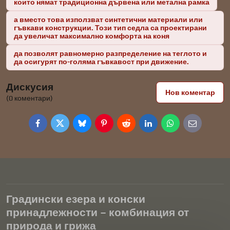
които нямат традиционна дървена или метална рамка
а вместо това използват синтетични материали или
гъвкави конструкции. Този тип седла са проектирани
да увеличат максимално комфорта на коня
да позволят равномерно разпределение на теглото и
да осигурят по-голяма гъвкавост при движение.
Дискусия
Нов коментар
(0 коментари)
Facebook
Twitter
Bluesky
Pinterest
Reddit
LinkedIn
WhatsApp
E-
mail
Градински езера и конски
принадлежности – комбинация от
природа и грижа