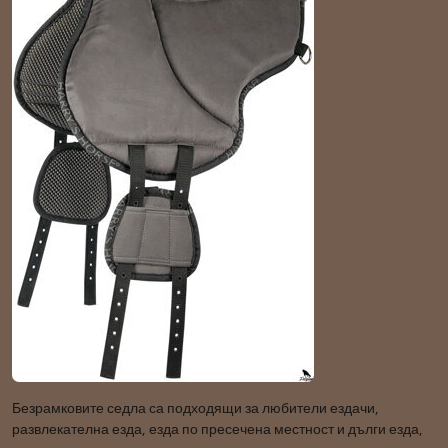
Безрамковите седла са подходящи за любители ездачи,
развлекателна езда, езда по пресечена местност и дълги езда,