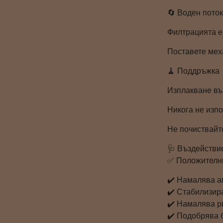
🔄 Воден пото
Филтрацията е
Поставете мех
🧹 Поддръжка
Изплакване във
Никога не изп
Не почиствайт
🩺 Въздействи
✅ Положителн
✔️ Намалява а
✔️ Стабилизир
✔️ Намалява р
✔️ Подобрява 