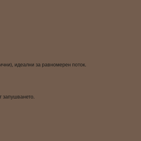
ични), идеални за равномерен поток.
т запушването.