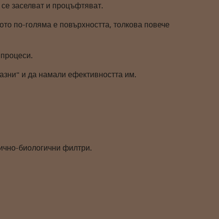
 се заселват и процъфтяват.
кото по-голяма е повърхността, толкова повече
 процеси.
азни" и да намали ефективността им.
ично-биологични филтри.