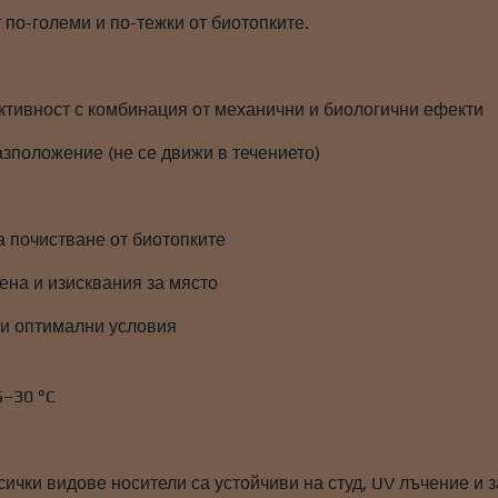
 по-големи и по-тежки от биотопките.
ктивност с комбинация от механични и биологични ефекти
азположение (не се движи в течението)
а почистване от биотопките
ена и изисквания за място
 и оптимални условия
5–30 °C
сички видове носители са устойчиви на студ, UV лъчение и 