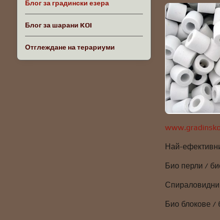
Блог за градински езера
Блог за шарани KOI
Отглеждане на терариуми
www.gradinsko
Най-ефективни
Био перли / би
Спираловидни 
Био блокове / 