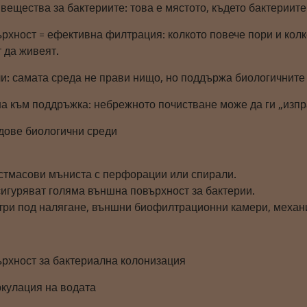
вещества за бактериите: това е мястото, където бактериите
ърхност = ефективна филтрация: колкото повече пори и кол
 да живеят.
ли: самата среда не прави нищо, но поддържа биологичните
на към поддръжка: небрежното почистване може да ги „изпр
идове биологични среди
стмасови мъниста с перфорации или спирали.
сигуряват голяма външна повърхност за бактерии.
три под налягане, външни биофилтрационни камери, механ
ърхност за бактериална колонизация
ркулация на водата