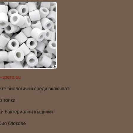
-ezero.eu
те биологични среди включват:
о топки
и бактериални къщички
био блокове