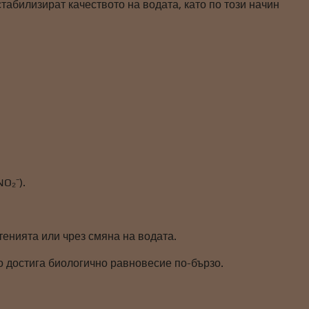
абилизират качеството на водата, като по този начин
O₂⁻).
тенията или чрез смяна на водата.
о достига биологично равновесие по-бързо.