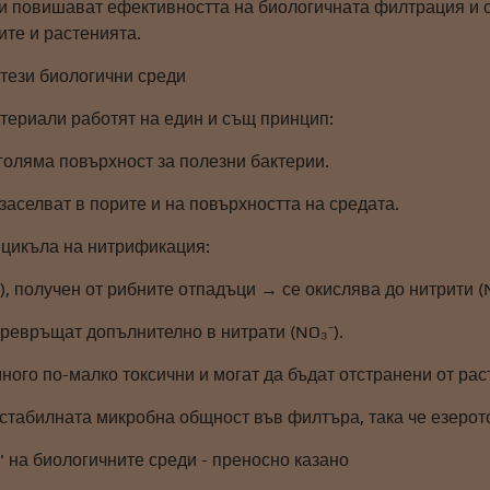
и повишават ефективността на биологичната филтрация и ст
ите и растенията.
 тези биологични среди
атериали работят на един и същ принцип:
голяма повърхност за полезни бактерии.
заселват в порите и на повърхността на средата.
 цикъла на нитрификация:
, получен от рибните отпадъци → се окислява до нитрити (N
превръщат допълнително в нитрати (NO₃⁻).
ного по-малко токсични и могат да бъдат отстранени от рас
 стабилната микробна общност във филтъра, така че езерот
 на биологичните среди - преносно казано