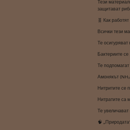
Тези материал
защитават риб
🧬 Как работят
Всички тези м
Те осигуряват 
Бактериите се 
Те подпомагат
Амонякът (NH₃)
Нитритите се 
Нитратите са м
Те увеличават
🧠 „Природата"