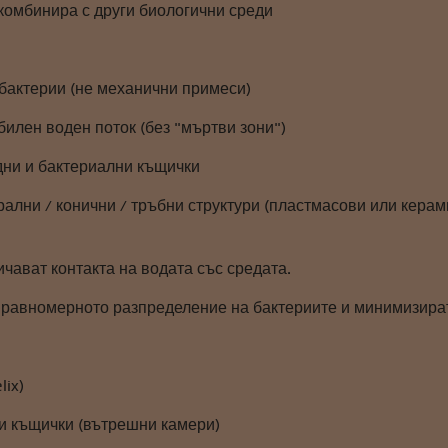
 комбинира с други биологични среди
 бактерии (не механични примеси)
билен воден поток (без "мъртви зони")
дни и бактериални къщички
ални / конични / тръбни структури (пластмасови или керам
чават контакта на водата със средата.
 равномерното разпределение на бактериите и минимизира
lix)
и къщички (вътрешни камери)