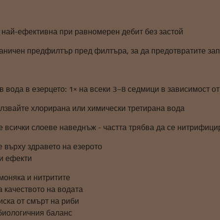
к
 най-ефективна при равномерен дебит без застой
аничен предфилтър пред филтъра, за да предотвратите зап
 вода в езерцето: 1× на всеки 3–8 седмици в зависимост о
олзвайте хлорирана или химически третирана вода
е всички слоеве наведнъж - частта трябва да се нитрифици
е върху здравето на езерото
и ефекти
моняка и нитритите
а качеството на водата
иска от смърт на риби
биологичния баланс