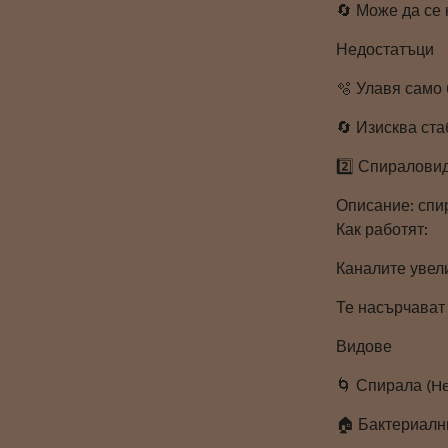
🔄 Може да се
Недостатъци
🫧 Улавя само
🔄 Изисква ста
2️⃣ Спиралови
Описание: спир
Как работят:
Каналите увели
Те насърчават
Видове
🌀 Спирала (He
🏠 Бактериалн