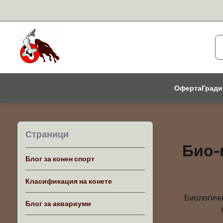
Оферта
Гради
Страници
Био-
Блог за конен спорт
Класификация на конете
Биологичн
Блог за аквариуми