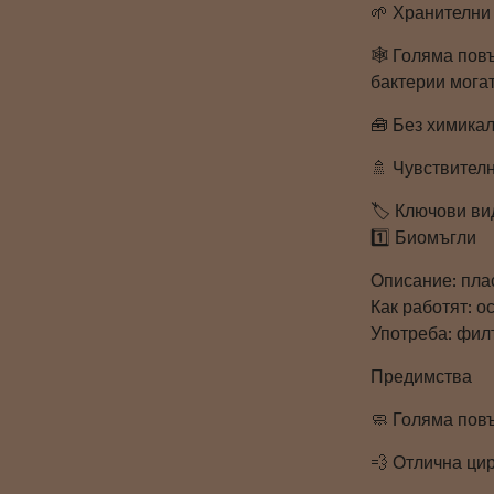
🌱 Хранителни 
🕸️ Голяма пов
бактерии могат
🧰 Без химика
🚿 Чувствител
🏷️ Ключови в
1️⃣ ​​Биомъгли
Описание: пла
Как работят: о
Употреба: фил
Предимства
🧼 Голяма пов
💨 Отлична ци