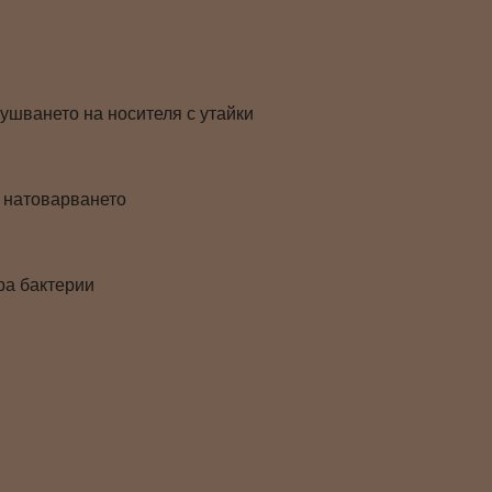
ушването на носителя с утайки
т натоварването
ра бактерии