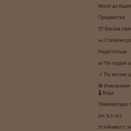
Могат да бъдат
Предимства
📦 Висока ефе
🧱 Стабилно р
Недостатъци
🧽 По-трудно з
📏 По-висока ц
🛠️ Изисквания
🌡️ Вода
Температура: 
pH: 6,5–8,5
Устойчивост: в