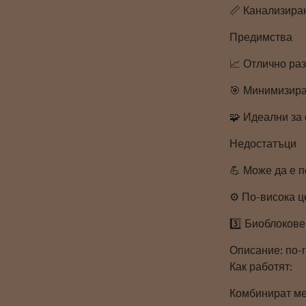
📏 Канализиран
Предимства
📈 Отлично ра
🎯 Минимизира
🧩 Идеални за
Недостатъци
💪 Може да е п
⚙️ По-висока 
3️⃣ Биоблокове
Описание: по-
Как работят:
Комбинират ме