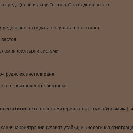
а среда (едни и същи "пътища" за водния поток)
зпределение на водата по цялата повърхност
 застоя
 сложни филтърни системи
о-трудно за инсталиране
цена от обикновените биотопки
големи блокове от порест материал (пластмаса/керамика), 
ханична филтрация (улавят утайки) и биологична филтрация