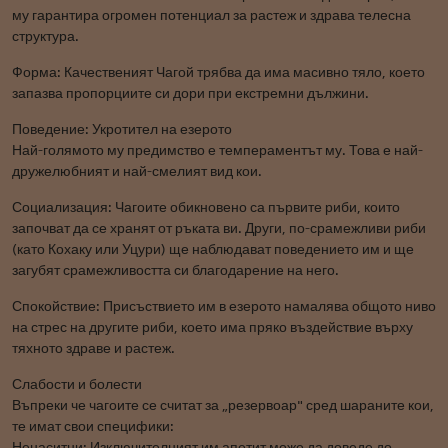
му гарантира огромен потенциал за растеж и здрава телесна
структура.
Форма: Качественият Чагой трябва да има масивно тяло, което
запазва пропорциите си дори при екстремни дължини.
Поведение: Укротител на езерото
Най-голямото му предимство е темпераментът му. Това е най-
дружелюбният и най-смелият вид кои.
Социализация: Чагоите обикновено са първите риби, които
започват да се хранят от ръката ви. Други, по-срамежливи риби
(като Кохаку или Уцури) ще наблюдават поведението им и ще
загубят срамежливостта си благодарение на него.
Спокойствие: Присъствието им в езерото намалява общото ниво
на стрес на другите риби, което има пряко въздействие върху
тяхното здраве и растеж.
Слабости и болести
Въпреки че чагоите се считат за „резервоар" сред шараните кои,
те имат свои специфики:
Ненаситни: Изключителният им апетит може да доведе до