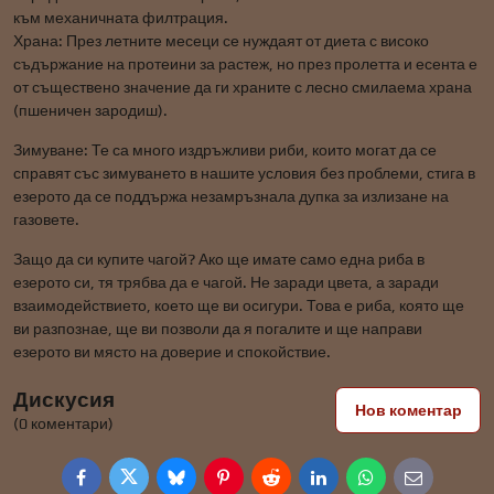
към механичната филтрация.
Храна: През летните месеци се нуждаят от диета с високо
съдържание на протеини за растеж, но през пролетта и есента е
от съществено значение да ги храните с лесно смилаема храна
(пшеничен зародиш).
Зимуване: Те са много издръжливи риби, които могат да се
справят със зимуването в нашите условия без проблеми, стига в
езерото да се поддържа незамръзнала дупка за излизане на
газовете.
Защо да си купите чагой? Ако ще имате само една риба в
езерото си, тя трябва да е чагой. Не заради цвета, а заради
взаимодействието, което ще ви осигури. Това е риба, която ще
ви разпознае, ще ви позволи да я погалите и ще направи
езерото ви място на доверие и спокойствие.
Дискусия
Нов коментар
(0 коментари)
Facebook
Twitter
Bluesky
Pinterest
Reddit
LinkedIn
WhatsApp
E-