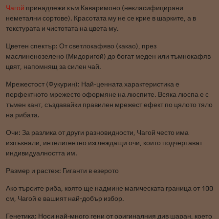
Чагой
принадлежи към Каваримоно (некласифицирани
неметални сортове). Красотата му не се крие в шарките, а в
текстурата и чистотата на цвета му.
Цветен спектър: От светлокафяво (какао), през
маслиненозелено (Мидоригой) до богат меден или тъмнокафяв
цвят, напомнящ за силен чай.
Мрежестост (Фукурин): Най-ценната характеристика е
перфектното мрежесто оформяне на люспите. Всяка люспа е с
тъмен кант, създавайки правилен мрежест ефект по цялото тяло
на рибата.
Очи: За разлика от други разновидности, Чагой често има
изпъкнали, интелигентно изглеждащи очи, които подчертават
индивидуалността им.
Размер и растеж: Гиганти в езерото
Ако търсите риба, която ще надмине магическата граница от 100
см, Чагой е вашият най-добър избор.
Генетика: Носи най-много гени от оригиналния див шаран, което