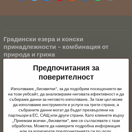
mail
Градински езера и конски
принадлежности – комбинация от
природа и грижа
Градинските езера са красиво допълнение към всеки екстериор
Предпочитания за
и създават хармонична среда за релаксация и живот на водните
поверителност
животни. Правилната технология, филтрацията и редовната
поддръжка са ключови за чиста вода и здравословно езерце
Използваме „бисквитки", за да подобрим посещението ви
през цялата година. Също толкова важна е грижата за
на този уебсайт, да анализираме неговата ефективност и да
животните, които са част от нашия живот.
събираме данни за неговото използване. За тази цел може
да използваме инструменти и услуги на трети страни, а
Конете се нуждаят от висококачествени конски принадлежности,
събраните данни могат да бъдат прехвърляни на
правилно хранене и отговорни грижи, за да бъдат здрави, силни
партньори в ЕС, САЩ или други страни. Като кликнете върху
и доволни. Независимо дали става въпрос за екипировка за
„Приемам всички „бисквитки", вие се съгласявате с тази
ездачи, развъдчици или любители на природата, целта е да се
обработка. Можете да намерите подробна информация
създаде среда, която подкрепя естествения баланс,
или да коригирате предпочитанията си по-долу.