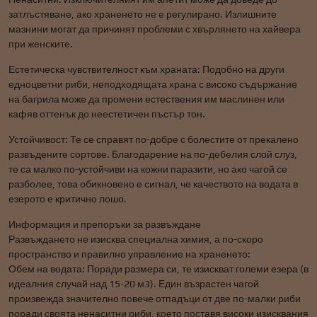
затлъстяване, ако храненето не е регулирано. Излишните
мазнини могат да причинят проблеми с хвърлянето на хайвера
при женските.
Естетическа чувствителност към храната: Подобно на други
едноцветни риби, неподходящата храна с високо съдържание
на багрила може да промени естествения им маслинен или
кафяв оттенък до неестетичен пъстър тон.
Устойчивост: Те се справят по-добре с болестите от прекалено
развъдените сортове. Благодарение на по-дебелия слой слуз,
те са малко по-устойчиви на кожни паразити, но ако чагой се
разболее, това обикновено е сигнал, че качеството на водата в
езерото е критично лошо.
Информация и препоръки за развъждане
Развъждането не изисква специална химия, а по-скоро
пространство и правилно управление на храненето:
Обем на водата: Поради размера си, те изискват големи езера (в
идеалния случай над 15-20 м3). Един възрастен чагой
произвежда значително повече отпадъци от две по-малки риби
поради своята ненаситни риби, което поставя високи изисквания