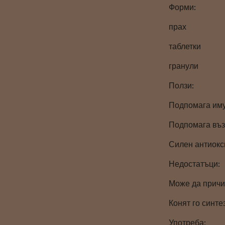
Форми:
прах
таблетки
гранули
Ползи:
Подпомага им
Подпомага въз
Силен антиокс
Недостатъци:
Може да причи
Конят го синте
Употреба: