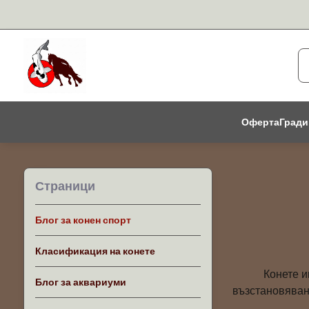
Оферта
Гради
Страници
Блог за конен спорт
Класификация на конете
Конете и
Блог за аквариуми
възстановяван