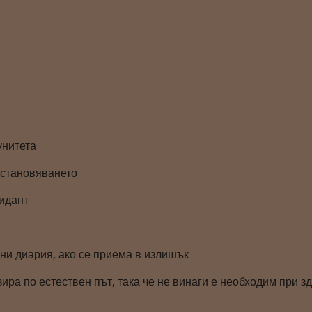
унитета
становяването
идант
ни диария, ако се приема в излишък
зира по естествен път, така че не винаги е необходим при з