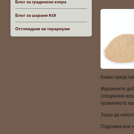
Блог за градински езера
Блог за шарани KOI
Отглеждане на терариуми
Какво предста
Фуражните доб
специални веще
правилното хр
Защо да изпол
Подпомагане н