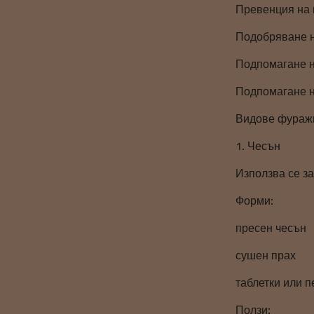
Превенция на 
Подобряване н
Подпомагане 
Подпомагане н
Видове фураж
1. Чесън
Използва се з
Форми:
пресен чесън
сушен прах
таблетки или п
Ползи: