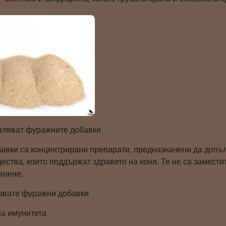
вляват фуражните добавки
авки са концентрирани препарати, предназначени да допъ
ства, които поддържат здравето на коня. Те не са замести
анене.
звате фуражни добавки
а имунитета