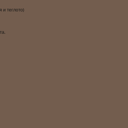
 и теглото)
та.