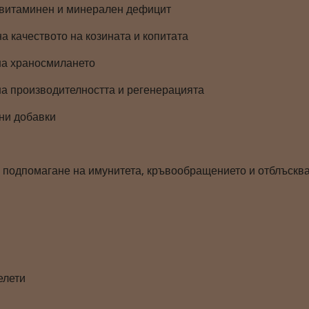
витаминен и минерален дефицит
а качеството на козината и копитата
на храносмилането
а производителността и регенерацията
ни добавки
а подпомагане на имунитета, кръвообращението и отблъсква
елети