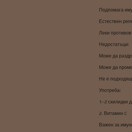
Подпомага им
Естествен реп
Леки противов
Недостатъци:
Може да раздр
Може да проме
Не е подходящ
Употреба:
1–2 скилидки 
2. Витамин C
Важен за имун