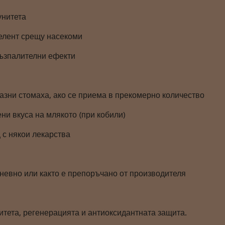
унитета
елент срещу насекоми
ъзпалителни ефекти
азни стомаха, ако се приема в прекомерно количество
ни вкуса на млякото (при кобили)
 с някои лекарства
дневно или както е препоръчано от производителя
итета, регенерацията и антиоксидантната защита.