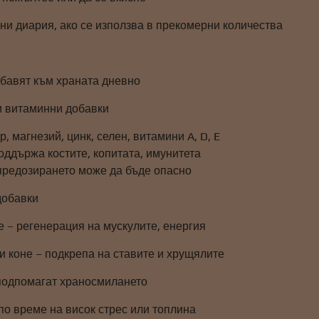
ни диария, ако се използва в прекомерни количества
обавят към храната дневно
и витаминни добавки
, магнезий, цинк, селен, витамини A, D, E
оддържа костите, копитата, имунитета
предозирането може да бъде опасно
добавки
е – регенерация на мускулите, енергия
и коне – подкрепа на ставите и хрущялите
подпомагат храносмилането
по време на висок стрес или топлина