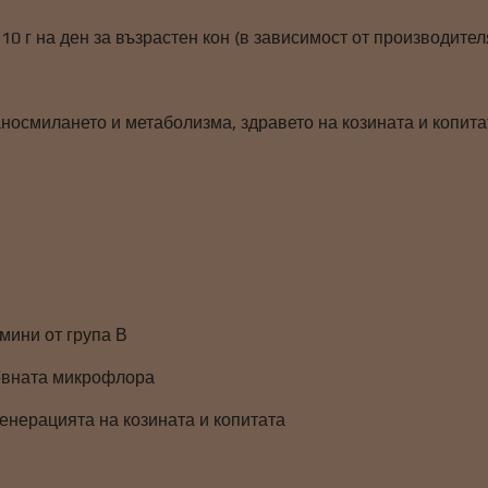
0 г на ден за възрастен кон (в зависимост от производителя
носмилането и метаболизма, здравето на козината и копита
мини от група В
евната микрофлора
енерацията на козината и копитата