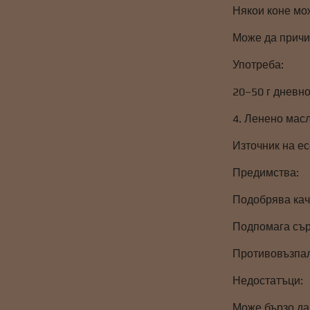
Някои коне мо
Може да причи
Употреба:
20–50 г дневно
4. Ленено мас
Източник на ес
Предимства:
Подобрява кач
Подпомага сър
Противовъзпа
Недостатъци:
Може бързо да