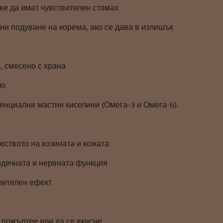
же да имат чувствителен стомах
ни подуване на корема, ако се дава в излишък
, смесено с храна
ло
енциални мастни киселини (Омега-3 и Омега-6).
еството на козината и кожата
дечната и нервната функция
лителен ефект
 пожълтее или да се вкисне