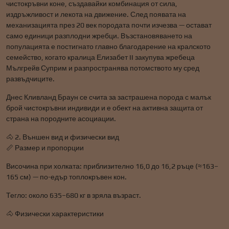
чистокръвни коне, създавайки комбинация от сила,
издръжливост и лекота на движение. След появата на
механизацията през 20 век породата почти изчезва — остават
само единици разплодни жребци. Възстановяването на
популацията е постигнато главно благодарение на кралското
семейство, когато кралица Елизабет II закупува жребеца
Мългрейв Суприм и разпространява потомството му сред
развъдчиците.
Днес Кливланд Браун се счита за застрашена порода с малък
брой чистокръвни индивиди и е обект на активна защита от
страна на породните асоциации.
🐴 2. Външен вид и физически вид
📏 Размер и пропорции
Височина при холката: приблизително 16,0 до 16,2 ръце (≈163–
165 см) — по-едър топлокръвен кон.
Тегло: около 635–680 кг в зряла възраст.
🐴 Физически характеристики