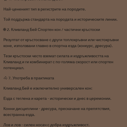
Най-цененият тип в регистрите на породите.
Той поддържа стандарта на породата и историческите линии.
🌐 2. Кливланд Бей Спортен кон / частични кръстоски
Резултат от кръстосване с други топлокръвни или чистокръвни
коне, използвани главно в спортна езда (конкурс, дресура).
Тези кръстоски често вземат силата и издръжливостта на
Кливланд и ги комбинират с по-голяма скорост или спортен
потенциал.
🐴 7. Употреба в практиката
Кливланд Бей е изключително универсален кон:
Езда с теглена и карета - исторически и днес в церемонии.
Конни дисциплини - дресура, прескачане на препятствия,
всестранна езда.
Лов и лов - силен носач с добра издръжливост.