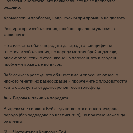
Проблеми с копитата, ако подковаването не се проверява
редовно.
Храмословни проблеми, напр. колики при промяна на диетата.
Респираторни заболявания, особено при лоши условия в
конюшнята.
Не е известно обаче породата да страда от специфични
генетични заболявания, но поради малкия брой индивиди,
рискът от генетично стесняване на популацията и вродени
проблеми може да е по-висок.
Забележка: в развъдната общност има и опасения относно
ниското генетично разнообразие и проблемите с плодовитостта,
които са резултат от дългосрочен тесен генофонд.
🐎 6. Видове и линии на породата
Въпреки че Кливланд Бей е единствената стандартизирана
порода (без подвидове по цвят или тип), на практика можем да
различим:
🧬 1. Чистокръвен Кливланд Бей