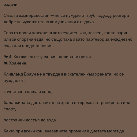
ездачи.
Смел и жизнерадостен — не се нуждае от груб подход, реагира
добре на чувствителна комуникация с ездача.
Това го прави подходящ като ездитен кон, теглещ кон за впряг
или за спортна езда, но също така и като партньор за ежедневно
езда или представления.
🐎 4. Как живеят — условия на живот и грижи
🐄 Хранене
Кливланд Браун не е твърде взискателен към храната, но се
нуждае от:
качествена паша и сено,
балансирана допълнителна храна по време на тренировка или
спорт,
постоянен достъп до вода.
Както при всеки кон, внезапните промени в диетата могат да