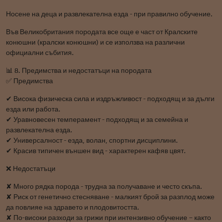
Носене на деца и развлекателна езда - при правилно обучение.
Във Великобритания породата все още е част от Кралските
конюшни (кралски конюшни) и се използва на различни
официални събития.
📊 8. Предимства и недостатъци на породата
✅ Предимства
✔ Висока физическа сила и издръжливост - подходящ и за дълги
езда или работа.
✔ Уравновесен темперамент - подходящ и за семейна и
развлекателна езда.
✔ Универсалност - езда, волан, спортни дисциплини.
✔ Красив типичен външен вид - характерен кафяв цвят.
❌ Недостатъци
✘ Много рядка порода - трудна за получаване и често скъпа.
✘ Риск от генетично стесняване - малкият брой за разплод може
да повлияе на здравето и плодовитостта.
✘ По-високи разходи за грижи при интензивно обучение – както