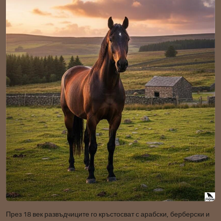
През 18 век развъдчиците го кръстосват с арабски, берберски и