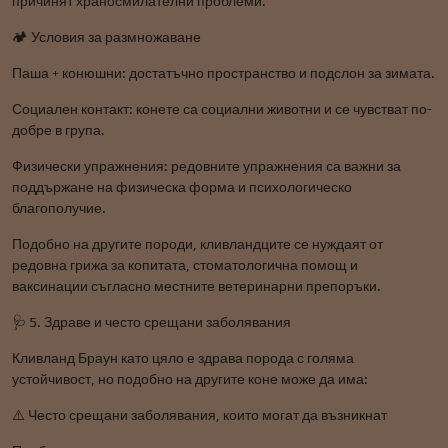
причинят храносмилателни проблеми.
🏕️ Условия за размножаване
Паша + конюшни: достатъчно пространство и подслон за зимата.
Социален контакт: конете са социални животни и се чувстват по-
добре в група.
Физически упражнения: редовните упражнения са важни за
поддържане на физическа форма и психологическо
благополучие.
Подобно на другите породи, кливландците се нуждаят от
редовна грижа за копитата, стоматологична помощ и
ваксинации съгласно местните ветеринарни препоръки.
🩺 5. Здраве и често срещани заболявания
Кливланд Браун като цяло е здрава порода с голяма
устойчивост, но подобно на другите коне може да има:
⚠️ Често срещани заболявания, които могат да възникнат