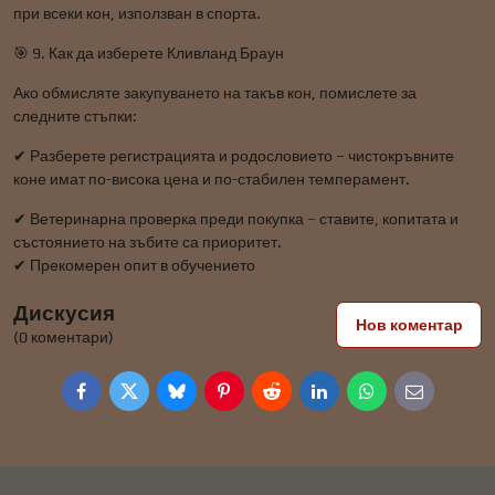
при всеки кон, използван в спорта.
🎯 9. Как да изберете Кливланд Браун
Ако обмисляте закупуването на такъв кон, помислете за
следните стъпки:
✔ Разберете регистрацията и родословието – чистокръвните
коне имат по-висока цена и по-стабилен темперамент.
✔ Ветеринарна проверка преди покупка – ставите, копитата и
състоянието на зъбите са приоритет.
✔ Прекомерен опит в обучението
Дискусия
Нов коментар
(0 коментари)
Facebook
Twitter
Bluesky
Pinterest
Reddit
LinkedIn
WhatsApp
E-
mail