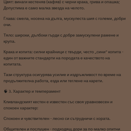
Цвят: винаги кестеняв (кафяв) с черни крака, грива и опашка;
Допустима е само малка звезда на челото.
Глава: смела, носена на дълга, мускулеста шия с големи, добри
очи.
Тяло: широки, дълбоки гърди с добре замускулени рамене и
крупа.
Крака и копита: силни крайници с твърди, често „сини" копита -
един от важните стандарти на породата е качеството на
копитата.
Тази структура осигурява усилие и издръжливост по време на
продължителна работа, езда или теглене на карети.
🧠 3. Характер и темперамент
Кливландският кестен е известен със своя уравновесен и
спокоен характер:
Спокоен и чувствителен - лесно си сътрудничи с хората.
Общителен и послушен - подходящ дори за по-малко опитни