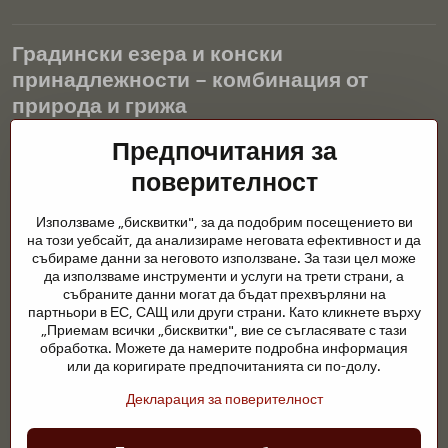
Градински езера и конски
принадлежности – комбинация от
природа и грижа
Градинските езера са красиво допълнение към всеки екстериор
Предпочитания за
и създават хармонична среда за релаксация и живот на водните
поверителност
животни. Правилната технология, филтрацията и редовната
поддръжка са ключови за чиста вода и здравословно езерце
Използваме „бисквитки", за да подобрим посещението ви
през цялата година. Също толкова важна е грижата за
на този уебсайт, да анализираме неговата ефективност и да
животните, които са част от нашия живот.
събираме данни за неговото използване. За тази цел може
да използваме инструменти и услуги на трети страни, а
Конете се нуждаят от висококачествени конски принадлежности,
събраните данни могат да бъдат прехвърляни на
правилно хранене и отговорни грижи, за да бъдат здрави, силни
партньори в ЕС, САЩ или други страни. Като кликнете върху
и доволни. Независимо дали става въпрос за екипировка за
„Приемам всички „бисквитки", вие се съгласявате с тази
ездачи, развъдчици или любители на природата, целта е да се
обработка. Можете да намерите подробна информация
създаде среда, която подкрепя естествения баланс,
или да коригирате предпочитанията си по-долу.
безопасността и благополучието както на животните, така и на
Декларация за поверителност
хората.