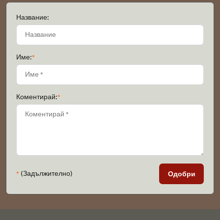
Название:
Име:
*
Коментирай:
*
*
(Задължително)
Одобри