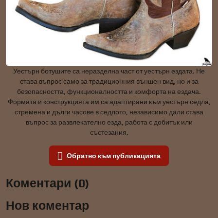
Уестърн ботушите са неразделна част от уестърн ездата. Не
става въпрос само за традиционния външен вид, но и за
безопасността, функционалността и комфорта на ездача.
Формата и конструкцията им са адаптирани към уестърн седла,
стремена и дълги часове в седлото, независимо дали става
въпрос за развлекателно езда, работа с добитък или
състезания.
Обратно към публикацията
Коментари (0)
Нов коментар