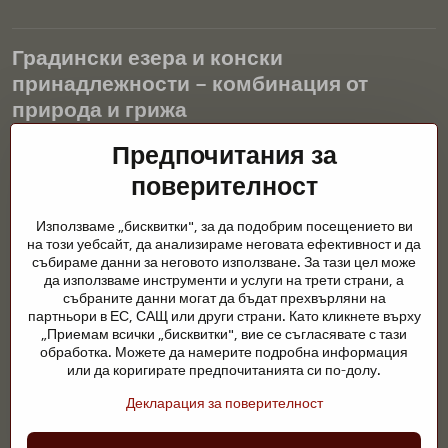
Градински езера и конски
принадлежности – комбинация от
природа и грижа
Градинските езера са красиво допълнение към всеки екстериор
Предпочитания за
и създават хармонична среда за релаксация и живот на водните
поверителност
животни. Правилната технология, филтрацията и редовната
поддръжка са ключови за чиста вода и здравословно езерце
Използваме „бисквитки", за да подобрим посещението ви
през цялата година. Също толкова важна е грижата за
на този уебсайт, да анализираме неговата ефективност и да
животните, които са част от нашия живот.
събираме данни за неговото използване. За тази цел може
да използваме инструменти и услуги на трети страни, а
Конете се нуждаят от висококачествени конски принадлежности,
събраните данни могат да бъдат прехвърляни на
правилно хранене и отговорни грижи, за да бъдат здрави, силни
партньори в ЕС, САЩ или други страни. Като кликнете върху
и доволни. Независимо дали става въпрос за екипировка за
„Приемам всички „бисквитки", вие се съгласявате с тази
ездачи, развъдчици или любители на природата, целта е да се
обработка. Можете да намерите подробна информация
създаде среда, която подкрепя естествения баланс,
или да коригирате предпочитанията си по-долу.
безопасността и благополучието както на животните, така и на
Декларация за поверителност
хората.