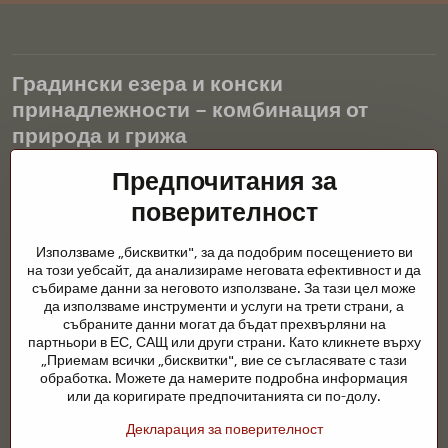
Градински езера и конски
принадлежности – комбинация от
природа и грижа
Предпочитания за
Градинските езера са красиво допълнение към всеки екстериор
и създават хармонична среда за релаксация и живот на водните
поверителност
животни. Правилната технология, филтрацията и редовната
поддръжка са ключови за чиста вода и здравословно езерце
Използваме „бисквитки", за да подобрим посещението ви
през цялата година. Също толкова важна е грижата за
на този уебсайт, да анализираме неговата ефективност и да
животните, които са част от нашия живот.
събираме данни за неговото използване. За тази цел може
да използваме инструменти и услуги на трети страни, а
Конете се нуждаят от висококачествени конски принадлежности,
събраните данни могат да бъдат прехвърляни на
правилно хранене и отговорни грижи, за да бъдат здрави, силни
партньори в ЕС, САЩ или други страни. Като кликнете върху
и доволни. Независимо дали става въпрос за екипировка за
„Приемам всички „бисквитки", вие се съгласявате с тази
ездачи, развъдчици или любители на природата, целта е да се
обработка. Можете да намерите подробна информация
създаде среда, която подкрепя естествения баланс,
или да коригирате предпочитанията си по-долу.
безопасността и благополучието както на животните, така и на
Декларация за поверителност
хората.