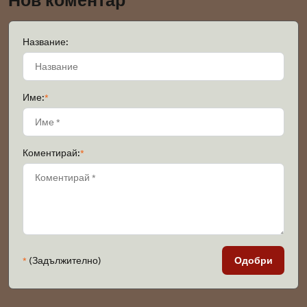
Нов коментар
Название:
Име:
*
Коментирай:
*
*
(Задължително)
Одобри