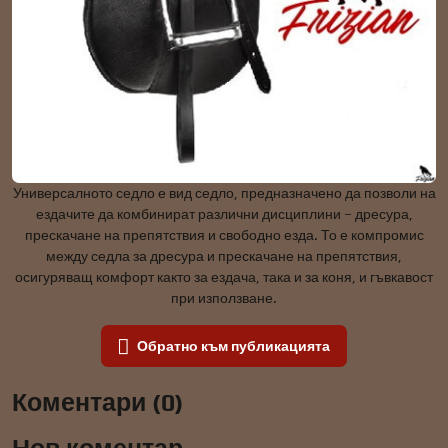
Универсалното седло е вид седло, предназначено да позволи на
ездачите да комбинират различни дисциплини – дресура,
прескачане на препятствия и свободно езда. То е компромис
между седла за дресура и прескачане на препятствия,
осигуряващ комфорт както за ездача, така и за коня, и гъвкавост
при използване.
Обратно към публикацията
Коментари (0)