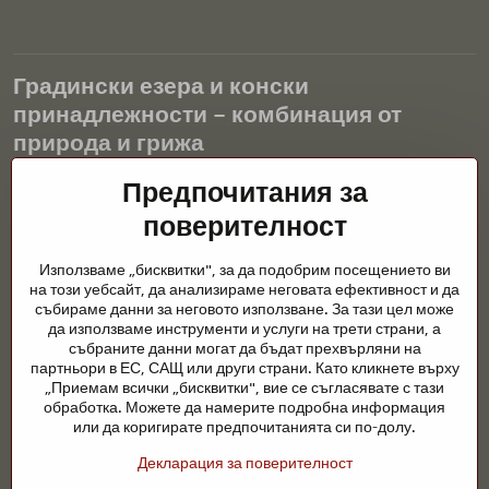
Градински езера и конски
принадлежности – комбинация от
природа и грижа
Градинските езера са красиво допълнение към всеки екстериор
Предпочитания за
и създават хармонична среда за релаксация и живот на водните
поверителност
животни. Правилната технология, филтрацията и редовната
поддръжка са ключови за чиста вода и здравословно езерце
Използваме „бисквитки", за да подобрим посещението ви
през цялата година. Също толкова важна е грижата за
на този уебсайт, да анализираме неговата ефективност и да
животните, които са част от нашия живот.
събираме данни за неговото използване. За тази цел може
да използваме инструменти и услуги на трети страни, а
Конете се нуждаят от висококачествени конски принадлежности,
събраните данни могат да бъдат прехвърляни на
правилно хранене и отговорни грижи, за да бъдат здрави, силни
партньори в ЕС, САЩ или други страни. Като кликнете върху
и доволни. Независимо дали става въпрос за екипировка за
„Приемам всички „бисквитки", вие се съгласявате с тази
ездачи, развъдчици или любители на природата, целта е да се
обработка. Можете да намерите подробна информация
създаде среда, която подкрепя естествения баланс,
или да коригирате предпочитанията си по-долу.
безопасността и благополучието както на животните, така и на
Декларация за поверителност
хората.