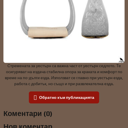
Стремената за уестърн са важна част от уестърн седлото. Те
осигуряват на ездача стабилна опора за краката и комфорт по
време на по-дълги езда. Използват се главно при уестърн езда,
работа с добитък, но също и при развлекателна езда.
Обратно към публикацията
Коментари (0)
Нов коментар