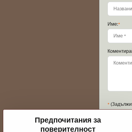
Име:
*
Коментира
*
(Задължи
Предпочитания за
поверителност