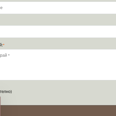
й:
*
телно)