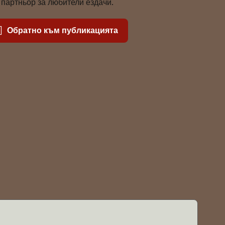
партньор за любители ездачи.
Обратно към публикацията