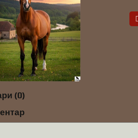
ри (0)
ментар