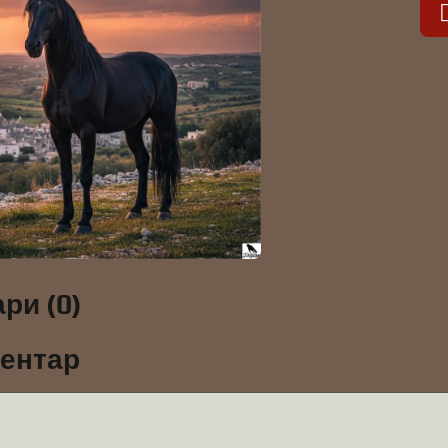
ри (0)
ментар