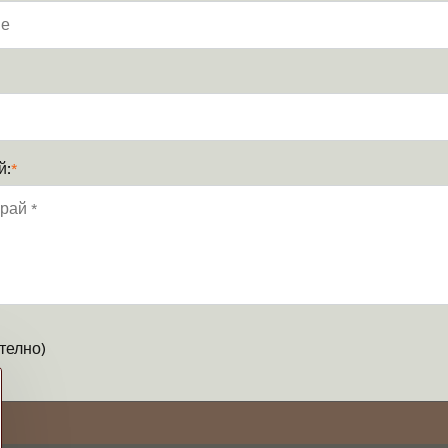
й:
*
телно)