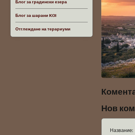
Блог за градински езера
Блог за шарани KOI
Отглеждане на терариуми
Комента
Нов ко
Название: