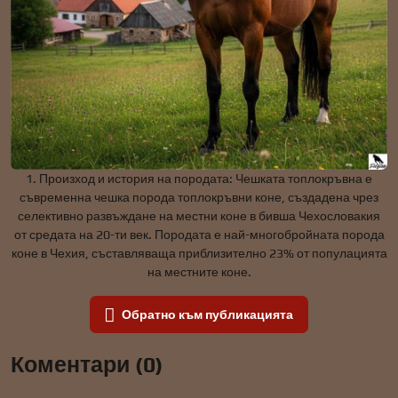
1. Произход и история на породата: Чешката топлокръвна е
съвременна чешка порода топлокръвни коне, създадена чрез
селективно развъждане на местни коне в бивша Чехословакия
от средата на 20-ти век. Породата е най-многобройната порода
коне в Чехия, съставляваща приблизително 23% от популацията
на местните коне.
Обратно към публикацията
Коментари (0)