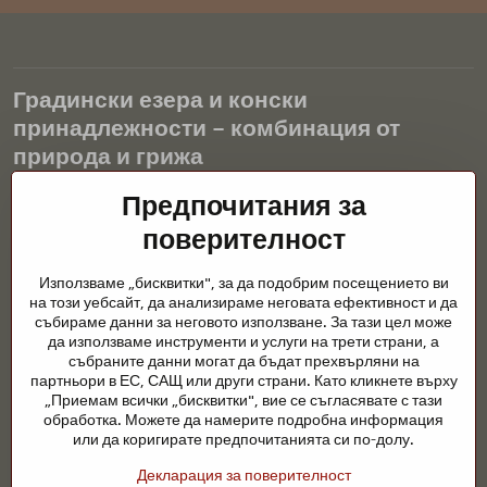
Градински езера и конски
принадлежности – комбинация от
природа и грижа
Предпочитания за
Градинските езера са красиво допълнение към всеки екстериор
и създават хармонична среда за релаксация и живот на водните
поверителност
животни. Правилната технология, филтрацията и редовната
поддръжка са ключови за чиста вода и здравословно езерце
Използваме „бисквитки", за да подобрим посещението ви
през цялата година. Също толкова важна е грижата за
на този уебсайт, да анализираме неговата ефективност и да
животните, които са част от нашия живот.
събираме данни за неговото използване. За тази цел може
да използваме инструменти и услуги на трети страни, а
Конете се нуждаят от висококачествени конски принадлежности,
събраните данни могат да бъдат прехвърляни на
правилно хранене и отговорни грижи, за да бъдат здрави, силни
партньори в ЕС, САЩ или други страни. Като кликнете върху
и доволни. Независимо дали става въпрос за екипировка за
„Приемам всички „бисквитки", вие се съгласявате с тази
ездачи, развъдчици или любители на природата, целта е да се
обработка. Можете да намерите подробна информация
създаде среда, която подкрепя естествения баланс,
или да коригирате предпочитанията си по-долу.
безопасността и благополучието както на животните, така и на
Декларация за поверителност
хората.