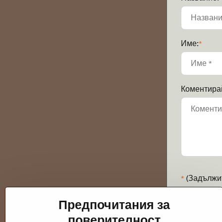
Име:
*
Коментира
*
(Задължи
Предпочитания за
поверителност