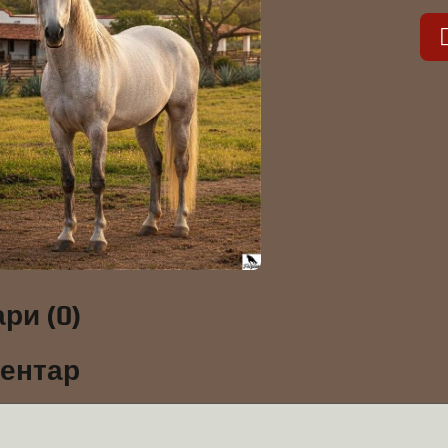
ри (0)
ментар