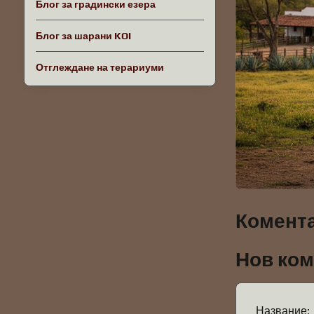
Блог за градински езера
Блог за шарани KOI
Отглеждане на терариуми
Комента
Нов ко
Название: