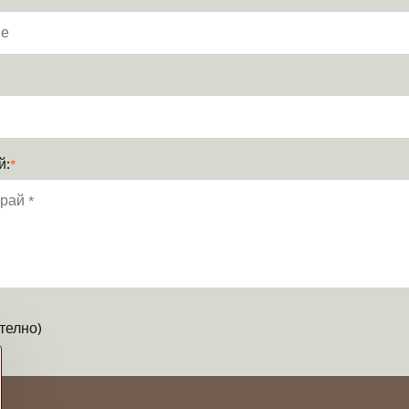
й:
*
телно)