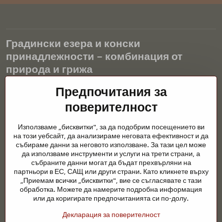
Градински езера и конски
принадлежности – комбинация от
природа и грижа
Градинските езера са красиво допълнение към всеки екстериор
Предпочитания за
и създават хармонична среда за релаксация и живот на водните
поверителност
животни. Правилната технология, филтрацията и редовната
поддръжка са ключови за чиста вода и здравословно езерце
Използваме „бисквитки", за да подобрим посещението ви
през цялата година. Също толкова важна е грижата за
на този уебсайт, да анализираме неговата ефективност и да
животните, които са част от нашия живот.
събираме данни за неговото използване. За тази цел може
да използваме инструменти и услуги на трети страни, а
Конете се нуждаят от висококачествени конски принадлежности,
събраните данни могат да бъдат прехвърляни на
правилно хранене и отговорни грижи, за да бъдат здрави, силни
партньори в ЕС, САЩ или други страни. Като кликнете върху
и доволни. Независимо дали става въпрос за екипировка за
„Приемам всички „бисквитки", вие се съгласявате с тази
ездачи, развъдчици или любители на природата, целта е да се
обработка. Можете да намерите подробна информация
създаде среда, която подкрепя естествения баланс,
или да коригирате предпочитанията си по-долу.
безопасността и благополучието както на животните, така и на
Декларация за поверителност
хората.