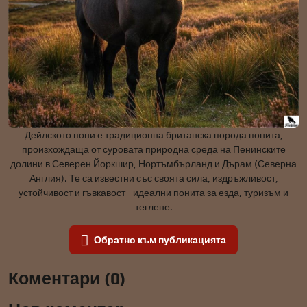
Дейлското пони е традиционна британска порода понита,
произхождаща от суровата природна среда на Пенинските
долини в Северен Йоркшир, Нортъмбърланд и Дърам (Северна
Англия). Те са известни със своята сила, издръжливост,
устойчивост и гъвкавост - идеални понита за езда, туризъм и
теглене.
Обратно към публикацията
Коментари (0)