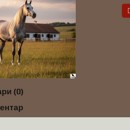
ри (0)
ментар