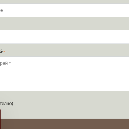
й:
*
телно)