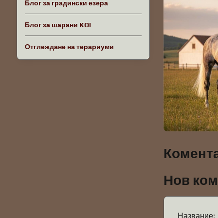
Блог за градински езера
Блог за шарани KOI
Отглеждане на терариуми
Комента
Нов ко
Название: