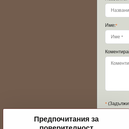
Име:
*
Коментира
*
(Задължи
Предпочитания за
поверителност