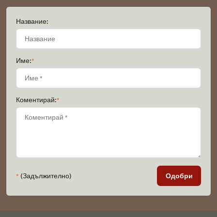
Название:
Име:
*
Коментирай:
*
*
(Задължително)
Одобри