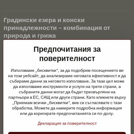
Градински езера и конски
принадлежности – комбинация от
природа и грижа
Градинските езера са красиво допълнение към всеки екстериор
Предпочитания за
и създават хармонична среда за релаксация и живот на водните
поверителност
животни. Правилната технология, филтрацията и редовната
поддръжка са ключови за чиста вода и здравословно езерце
Използваме „бисквитки", за да подобрим посещението ви
през цялата година. Също толкова важна е грижата за
на този уебсайт, да анализираме неговата ефективност и да
животните, които са част от нашия живот.
събираме данни за неговото използване. За тази цел може
да използваме инструменти и услуги на трети страни, а
Конете се нуждаят от висококачествени конски принадлежности,
събраните данни могат да бъдат прехвърляни на
правилно хранене и отговорни грижи, за да бъдат здрави, силни
партньори в ЕС, САЩ или други страни. Като кликнете върху
и доволни. Независимо дали става въпрос за екипировка за
„Приемам всички „бисквитки", вие се съгласявате с тази
ездачи, развъдчици или любители на природата, целта е да се
обработка. Можете да намерите подробна информация
създаде среда, която подкрепя естествения баланс,
или да коригирате предпочитанията си по-долу.
безопасността и благополучието както на животните, така и на
Декларация за поверителност
хората.