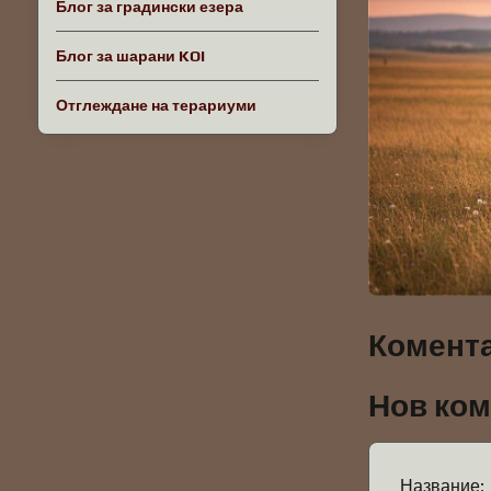
Блог за градински езера
Блог за шарани KOI
Отглеждане на терариуми
Комента
Нов ко
Название: