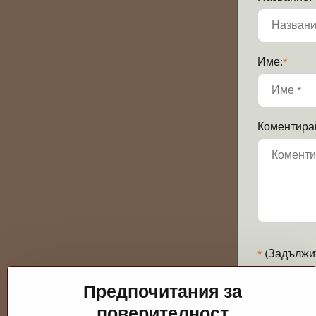
Име:
*
Коментира
*
(Задължи
Предпочитания за
поверителност