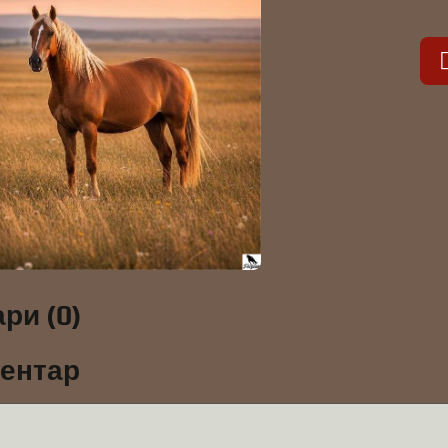
ри (0)
ментар