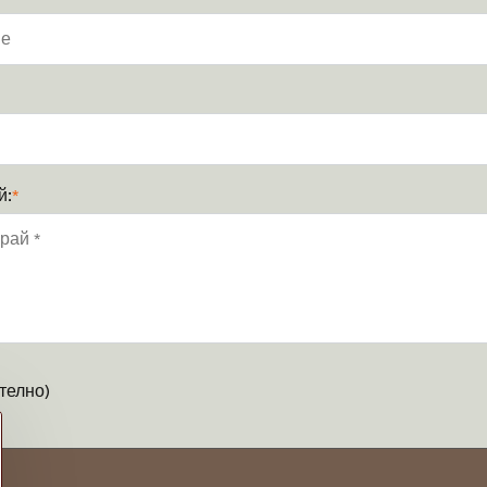
й:
*
телно)