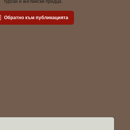
турски и английски предци.
Обратно към публикацията