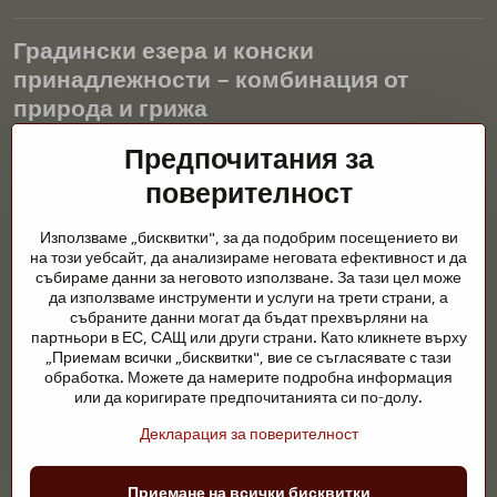
Градински езера и конски
принадлежности – комбинация от
природа и грижа
Градинските езера са красиво допълнение към всеки екстериор
Предпочитания за
и създават хармонична среда за релаксация и живот на водните
поверителност
животни. Правилната технология, филтрацията и редовната
поддръжка са ключови за чиста вода и здравословно езерце
Използваме „бисквитки", за да подобрим посещението ви
през цялата година. Също толкова важна е грижата за
на този уебсайт, да анализираме неговата ефективност и да
животните, които са част от нашия живот.
събираме данни за неговото използване. За тази цел може
да използваме инструменти и услуги на трети страни, а
Конете се нуждаят от висококачествени конски принадлежности,
събраните данни могат да бъдат прехвърляни на
правилно хранене и отговорни грижи, за да бъдат здрави, силни
партньори в ЕС, САЩ или други страни. Като кликнете върху
и доволни. Независимо дали става въпрос за екипировка за
„Приемам всички „бисквитки", вие се съгласявате с тази
ездачи, развъдчици или любители на природата, целта е да се
обработка. Можете да намерите подробна информация
създаде среда, която подкрепя естествения баланс,
или да коригирате предпочитанията си по-долу.
безопасността и благополучието както на животните, така и на
Декларация за поверителност
хората.
©
2026
Авторско право
Приемане на всички бисквитки