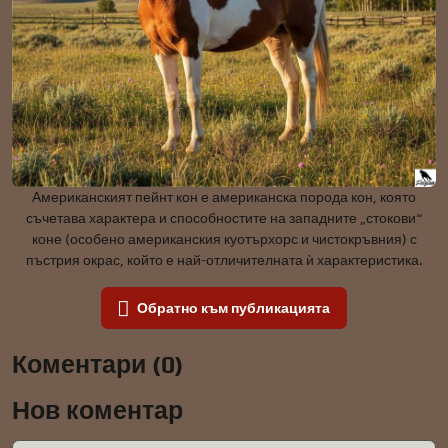
Американският пейнт кон е американска порода кон, която
съчетава характера и способностите на западните „стокови“
коне (особено американския куотърхорс и чистокръвния) с
пъстрия окрас, който е най-отличителната ѝ характеристика.
Обратно към публикацията
Коментари (0)
Нов коментар