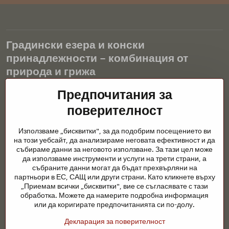
Градински езера и конски
принадлежности – комбинация от
природа и грижа
Градинските езера са красиво допълнение към всеки екстериор
Предпочитания за
и създават хармонична среда за релаксация и живот на водните
поверителност
животни. Правилната технология, филтрацията и редовната
поддръжка са ключови за чиста вода и здравословно езерце
Използваме „бисквитки", за да подобрим посещението ви
през цялата година. Също толкова важна е грижата за
на този уебсайт, да анализираме неговата ефективност и да
животните, които са част от нашия живот.
събираме данни за неговото използване. За тази цел може
да използваме инструменти и услуги на трети страни, а
Конете се нуждаят от висококачествени конски принадлежности,
събраните данни могат да бъдат прехвърляни на
правилно хранене и отговорни грижи, за да бъдат здрави, силни
партньори в ЕС, САЩ или други страни. Като кликнете върху
и доволни. Независимо дали става въпрос за екипировка за
„Приемам всички „бисквитки", вие се съгласявате с тази
ездачи, развъдчици или любители на природата, целта е да се
обработка. Можете да намерите подробна информация
създаде среда, която подкрепя естествения баланс,
или да коригирате предпочитанията си по-долу.
безопасността и благополучието както на животните, така и на
Декларация за поверителност
хората.