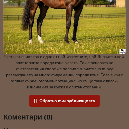
Чистокръвният кон е една от най-известните, най-бързите и най-
влиятелните породи коне в света. Той е основата на
състезателния спорт и е повлиял значително върху
развъждането на много съвременни породи коне. Това е кон с
голямо сърце, огромен потенциал, но също така с високи
изисквания за грижи и опитен стопанин.
Обратно към публикацията
Коментари (0)