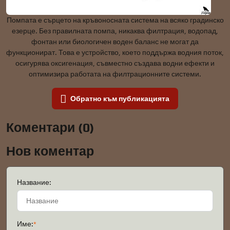
Помпата е сърцето на кръвоносната система на всяко градинско
езерце. Без правилната помпа, никаква филтрация, водопад,
фонтан или биологичен воден баланс не могат да
функционират. Това е устройство, което поддържа водния поток,
осигурява оксигенация, съвместно създава водни ефекти и
оптимизира работата на филтрационните системи.
Обратно към публикацията
Коментари (0)
Нов коментар
Название:
Име:
*