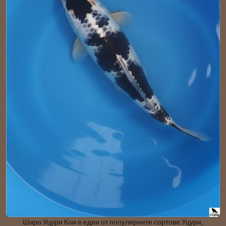
Широ Уцури Кои е един от популярните сортове Уцури,