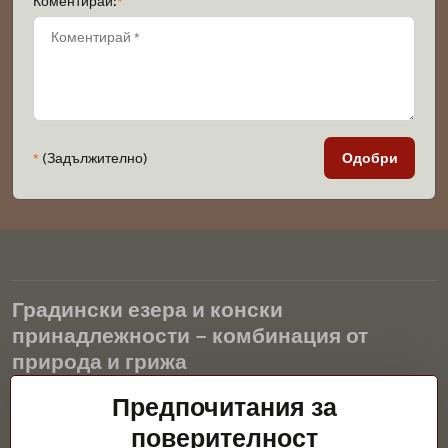
Коментирай:
*
*
(Задължително)
Одобри
Градински езера и конски
принадлежности – комбинация от
природа и грижа
Предпочитания за
Градинските езера са красиво допълнение към всеки екстериор
и създават хармонична среда за релаксация и живот на водните
поверителност
животни. Правилната технология, филтрацията и редовната