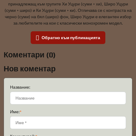
принадлежащ към групите Хи Уцури (суми + хи), Широ Уцури
(суми + широ) и Ки Уцури (суми + ки). Отличава се с контраста на
черно (суми) на бял (широ) фон, Широ Уцури е елегантен избор
за любителите на кои с класически монохромен модел.
Обратно към публикацията
Коментари (0)
Нов коментар
Название:
Име:
*