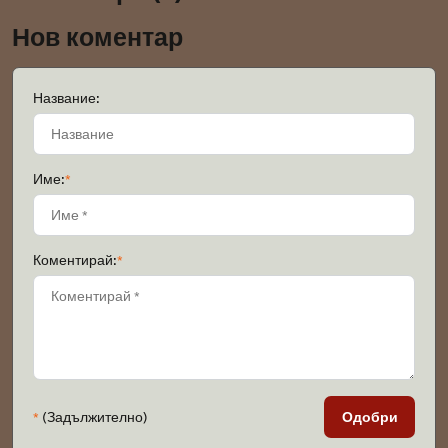
Нов коментар
Название:
Име:
*
Коментирай:
*
*
(Задължително)
Одобри