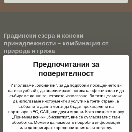
Градински езера и конски
принадлежности – комбинация от
природа и грижа
Градинските езера са красиво допълнение към всеки екстериор
Предпочитания за
и създават хармонична среда за релаксация и живот на водните
поверителност
животни. Правилната технология, филтрацията и редовната
поддръжка са ключови за чиста вода и здравословно езерце
Използваме „бисквитки", за да подобрим посещението ви
през цялата година. Също толкова важна е грижата за
на този уебсайт, да анализираме неговата ефективност и да
животните, които са част от нашия живот.
събираме данни за неговото използване. За тази цел може
да използваме инструменти и услуги на трети страни, а
Конете се нуждаят от висококачествени конски принадлежности,
събраните данни могат да бъдат прехвърляни на
правилно хранене и отговорни грижи, за да бъдат здрави, силни
партньори в ЕС, САЩ или други страни. Като кликнете върху
и доволни. Независимо дали става въпрос за екипировка за
„Приемам всички „бисквитки", вие се съгласявате с тази
ездачи, развъдчици или любители на природата, целта е да се
обработка. Можете да намерите подробна информация
създаде среда, която подкрепя естествения баланс,
или да коригирате предпочитанията си по-долу.