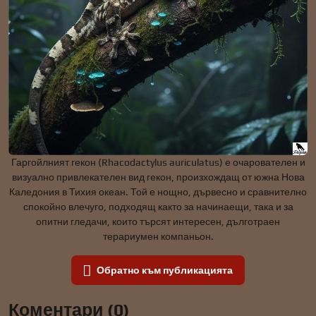
Гаргойлният гекон (Rhacodactylus auriculatus) е очарователен и
визуално привлекателен вид гекон, произхождащ от южна Нова
Каледония в Тихия океан. Той е нощно, дървесно и сравнително
спокойно влечуго, подходящ както за начинаещи, така и за
опитни гледачи, които търсят интересен, дълготраен
терариумен компаньон.
Обратно към публикацията
Коментари (0)