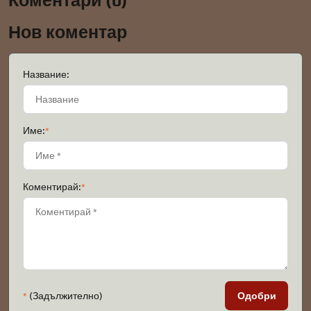
Коментари (0)
Нов коментар
Название:
Име:
*
Коментирай:
*
*
(Задължително)
Одобри