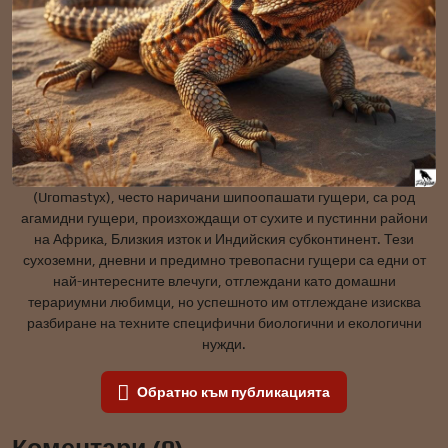
(Uromastyx), често наричани шипоопашати гущери, са род
агамидни гущери, произхождащи от сухите и пустинни райони
на Африка, Близкия изток и Индийския субконтинент. Тези
сухоземни, дневни и предимно тревопасни гущери са едни от
най-интересните влечуги, отглеждани като домашни
терариумни любимци, но успешното им отглеждане изисква
разбиране на техните специфични биологични и екологични
нужди.
Обратно към публикацията