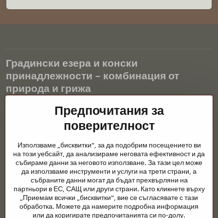
Градински езера и конски
принадлежности – комбинация от
природа и грижа
Градинските езера са красиво допълнение към всеки екстериор
Предпочитания за
и създават хармонична среда за релаксация и живот на водните
поверителност
животни. Правилната технология, филтрацията и редовната
поддръжка са ключови за чиста вода и здравословно езерце
Използваме „бисквитки", за да подобрим посещението ви
през цялата година. Също толкова важна е грижата за
на този уебсайт, да анализираме неговата ефективност и да
животните, които са част от нашия живот.
събираме данни за неговото използване. За тази цел може
да използваме инструменти и услуги на трети страни, а
Конете се нуждаят от висококачествени конски принадлежности,
събраните данни могат да бъдат прехвърляни на
правилно хранене и отговорни грижи, за да бъдат здрави, силни
партньори в ЕС, САЩ или други страни. Като кликнете върху
и доволни. Независимо дали става въпрос за екипировка за
„Приемам всички „бисквитки", вие се съгласявате с тази
ездачи, развъдчици или любители на природата, целта е да се
обработка. Можете да намерите подробна информация
създаде среда, която подкрепя естествения баланс,
или да коригирате предпочитанията си по-долу.