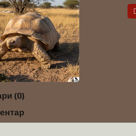
ри (0)
ментар