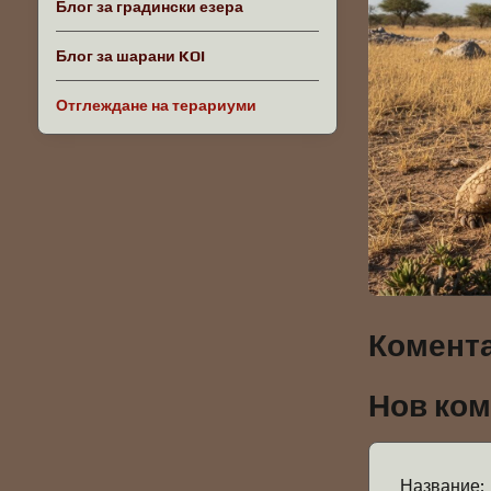
Блог за градински езера
Блог за шарани KOI
Отглеждане на терариуми
Комента
Нов ко
Название: