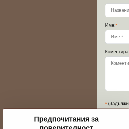
Име:
*
Коментира
*
(Задължи
Предпочитания за
поверителност