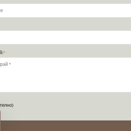
й:
*
телно)