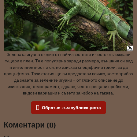
Зелената игуана е един от най-известните и често отглеждани
гущери в плен. Тя е популярна заради размера, външния си вид
и интелигентността си, но изисква специфични грижи, за да
процъфтява. Тази статия ще ви предостави всичко, което трябва
да знаете за зелените игуани – от тяхното описание до
изисквания, темперамент, здраве, често срещани проблеми,
видови вариации и съвети за избор на такава.
Обратно към публикацията
Коментари (0)