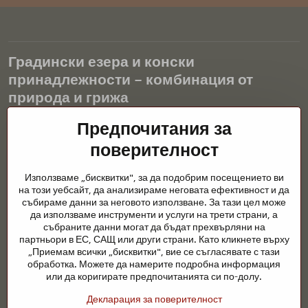
Градински езера и конски
принадлежности – комбинация от
природа и грижа
Градинските езера са красиво допълнение към всеки екстериор
Предпочитания за
и създават хармонична среда за релаксация и живот на водните
поверителност
животни. Правилната технология, филтрацията и редовната
поддръжка са ключови за чиста вода и здравословно езерце
Използваме „бисквитки", за да подобрим посещението ви
през цялата година. Също толкова важна е грижата за
на този уебсайт, да анализираме неговата ефективност и да
животните, които са част от нашия живот.
събираме данни за неговото използване. За тази цел може
да използваме инструменти и услуги на трети страни, а
Конете се нуждаят от висококачествени конски принадлежности,
събраните данни могат да бъдат прехвърляни на
правилно хранене и отговорни грижи, за да бъдат здрави, силни
партньори в ЕС, САЩ или други страни. Като кликнете върху
и доволни. Независимо дали става въпрос за екипировка за
„Приемам всички „бисквитки", вие се съгласявате с тази
ездачи, развъдчици или любители на природата, целта е да се
обработка. Можете да намерите подробна информация
създаде среда, която подкрепя естествения баланс,
или да коригирате предпочитанията си по-долу.
безопасността и благополучието както на животните, така и на
Декларация за поверителност
хората.