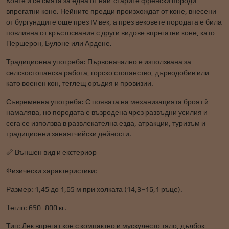
Конте и се смята за една от най-старите френски породи
впрегатни коне. Нейните предци произхождат от коне, внесени
от бургундците още през IV век, а през вековете породата е била
повлияна от кръстосвания с други видове впрегатни коне, като
Першерон, Булоне или Ардене.
Традиционна употреба: Първоначално е използвана за
селскостопанска работа, горско стопанство, дърводобив или
като военен кон, теглещ оръдия и провизии.
Съвременна употреба: С появата на механизацията броят ѝ
намалява, но породата е възродена чрез развъдни усилия и
сега се използва в развлекателна езда, атракции, туризъм и
традиционни занаятчийски дейности.
📏 Външен вид и екстериор
Физически характеристики:
Размер: 1,45 до 1,65 м при холката (14,3–16,1 ръце).
Тегло: 650–800 кг.
Тип: Лек впрегат кон с компактно и мускулесто тяло, дълбок