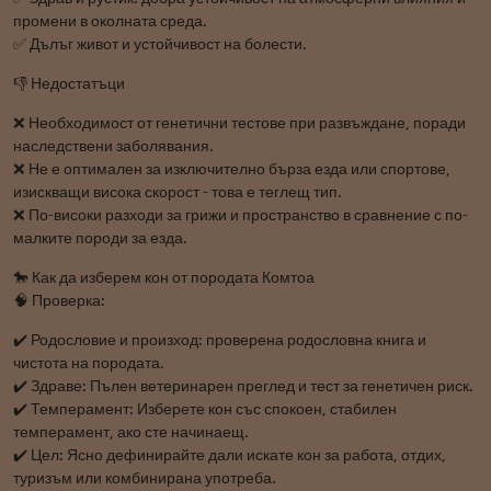
промени в околната среда.
✅ Дълъг живот и устойчивост на болести.
👎 Недостатъци
❌ Необходимост от генетични тестове при развъждане, поради
наследствени заболявания.
❌ Не е оптимален за изключително бърза езда или спортове,
изискващи висока скорост - това е теглещ тип.
❌ По-високи разходи за грижи и пространство в сравнение с по-
малките породи за езда.
🐎 Как да изберем кон от породата Комтоа
🧠 Проверка:
✔️ Родословие и произход: проверена родословна книга и
чистота на породата.
✔️ Здраве: Пълен ветеринарен преглед и тест за генетичен риск.
✔️ Темперамент: Изберете кон със спокоен, стабилен
темперамент, ако сте начинаещ.
✔️ Цел: Ясно дефинирайте дали искате кон за работа, отдих,
туризъм или комбинирана употреба.