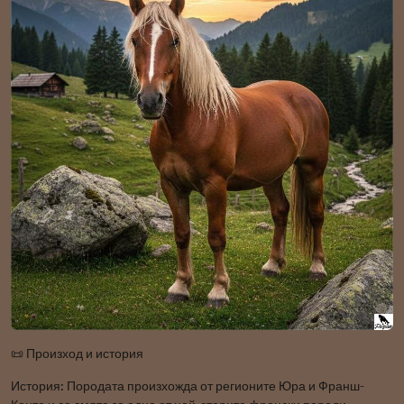
📜 Произход и история
История: Породата произхожда от регионите Юра и Франш-