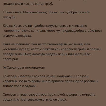
гръден кош и къс, но силен гръб.
Глава и шия: Масивна глава, права шия и добре развити
мускули.
Крака: Къси, силни и добре замускулени, с минимално
"оперение" около копитата, което му придава добра стабилност
и сигурна походка.
Цвят на козината: Най-често тъмнокафяв (кестеняв) или
кестеняв (кафяв), често с бежови или сребристи гриви и опашки
поради гена Silver; могат да бъдат и черни или кестеняво-
сребърни.
🐎 Характер и темперамент
Комтоа е известен със своя нежен, надежден и спокоен
характер, което го прави много приятен партньор за различни
типове хора и задачи:
Спокоен и уравновесен: реагира спокойно дори на оживена
среда и не проявява изключителен страх.