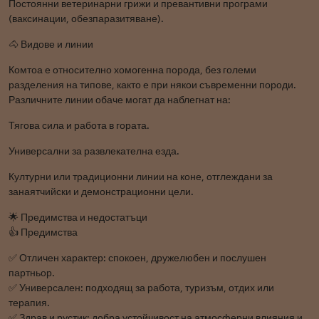
Постоянни ветеринарни грижи и превантивни програми
(ваксинации, обезпаразитяване).
🐴 Видове и линии
Комтоа е относително хомогенна порода, без големи
разделения на типове, както е при някои съвременни породи.
Различните линии обаче могат да наблегнат на:
Тягова сила и работа в гората.
Универсални за развлекателна езда.
Културни или традиционни линии на коне, отглеждани за
занаятчийски и демонстрационни цели.
🌟 Предимства и недостатъци
👍 Предимства
✅ Отличен характер: спокоен, дружелюбен и послушен
партньор.
✅ Универсален: подходящ за работа, туризъм, отдих или
терапия.
✅ Здрав и рустик: добра устойчивост на атмосферни влияния и