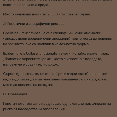
влажна и планинска среда.
Много индивиди достигат 25–30 или повече години.
⚠️ Генетични и специфични рискове
Сребърен ген: свързан е със специфични очни аномалии
(множествени вродени очни аномалии), които могат да повлияят
на зрението, ако са налични в хомозиготна форма.
Epidermolysis bullosa junctionalis: генетично заболяване, т.нар.
„болест на червените крака", което е известно в породата,
въпреки че е сравнително рядко.
Сърповидни скакателни стави (криви задни стави): при някои
индивиди може да има генетично повишена склонност, която
може да повлияе на походката.
👩‍⚕️ Превенция
Генетичното тестване преди разплод помага за намаляване на
риска от наследствени заболявания.