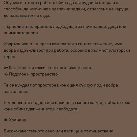
Обучим и готов за работа: обича да сътрудничи с хора и е
способен да изпълнява различни задачи, от теглене на каруца
до развлекателна езда.
Търпелив и толерантен: подходящ и за начинаещи, деца или
анималотерапия.
Издръжливост: въпреки компактното си телосложение, има
добра издръжливост при работа, особено в хълмист или горски
терен.
🏡 Как живеят и какви са техните изисквания
🐴 Подслон и пространство
Те се нуждаят от просторна конюшня със сух под и добра
вентилация.
Ежедневното падане или пасище са много важни, тъй като тези
коне обичат движението и свободата.
🍀 Хранене
Висококачественото сено или пасище е от съществено