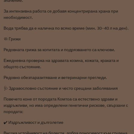
значение.
За интензивна работа се добавя концентрирана храна при
необходимост.
Вода трябва да е налична по всяко време (мин. 30–40 л на ден).
🧼 Грижи
Редовната грижа за копитата и подрязването са ключови.
Ежедневна проверка на здравата козина, кожата, краката и
общото състояние.
Редовно обезпаразитяване и ветеринарни прегледи.
🩺 Здравословно състояние и често срещани заболявания
Повечето коне от породата Комтоа са естествено здрави и
издръжливи, но има определени генетични рискове, свързани с
породата:
✔️ Издръжливост и дълголетие
Висока устойчивост на болести, добра поносимост към студена,