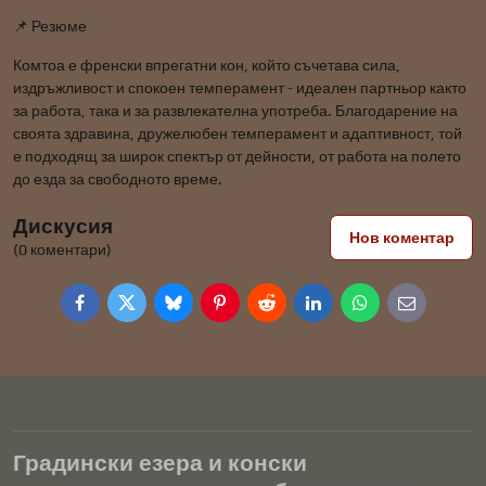
📌 Резюме
Комтоа е френски впрегатни кон, който съчетава сила,
издръжливост и спокоен темперамент - идеален партньор както
за работа, така и за развлекателна употреба. Благодарение на
своята здравина, дружелюбен темперамент и адаптивност, той
е подходящ за широк спектър от дейности, от работа на полето
до езда за свободното време.
Дискусия
Нов коментар
(0 коментари)
Facebook
Twitter
Bluesky
Pinterest
Reddit
LinkedIn
WhatsApp
E-
mail
Градински езера и конски