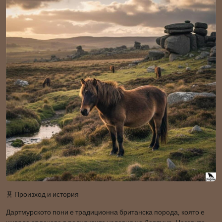
🧬 Произход и история
Дартмурското пони е традиционна британска порода, която е