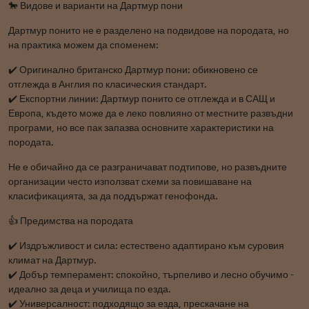
🐎 Видове и варианти на Дартмур пони
Дартмур понито не е разделено на подвидове на породата, но
на практика можем да споменем:
✔️ Оригинално британско Дартмур пони: обикновено се
отглежда в Англия по класическия стандарт.
✔️ Експортни линии: Дартмур понито се отглежда и в САЩ и
Европа, където може да е леко повлияно от местните развъдни
програми, но все пак запазва основните характеристики на
породата.
Не е обичайно да се разграничават подтипове, но развъдните
организации често използват схеми за повишаване на
класификацията, за да поддържат генофонда.
👍 Предимства на породата
✔️ Издръжливост и сила: естествено адаптирано към суровия
климат на Дартмур.
✔️ Добър темперамент: спокойно, търпеливо и лесно обучимо -
идеално за деца и училища по езда.
✔️ Универсалност: подходящо за езда, прескачане на