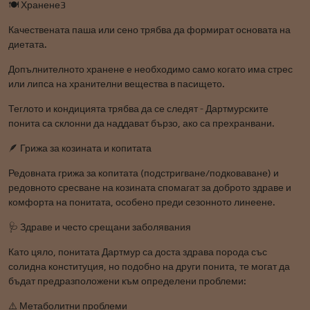
🍽️ Хранене3
Качествената паша или сено трябва да формират основата на
диетата.
Допълнителното хранене е необходимо само когато има стрес
или липса на хранителни вещества в пасището.
Теглото и кондицията трябва да се следят - Дартмурските
понита са склонни да наддават бързо, ако са прехранвани.
🪶 Грижа за козината и копитата
Редовната грижа за копитата (подстригване/подковаване) и
редовното сресване на козината спомагат за доброто здраве и
комфорта на понитата, особено преди сезонното линеене.
🩺 Здраве и често срещани заболявания
Като цяло, понитата Дартмур са доста здрава порода със
солидна конституция, но подобно на други понита, те могат да
бъдат предразположени към определени проблеми:
⚠️ Метаболитни проблеми