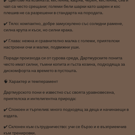
✔️ Цветове на козината: кестеняв, кафяв, черен, кестеняв, сив и
чап са често срещани; големи бели шарки като шарен и кос
плешив не са разрешени в стандарта на породата.
✔️ Тяло: компактно, добре замускулено със солидни рамене,
силна крупа и къси, но силни крака.
✔️ Глава: нежна и сравнително малка с големи, приятелски
настроени очи и малки, подвижни уши.
Поради произхода си от сурова среда, Дартмурските понита
често имат силни, тъмни копита и гъста козина, подходяща за
дискомфорта на времето в пустошта.
🧠 Характер и темперамент
Дартмурското пони е известно със своята уравновесена,
приятелска и интелигентна природа:
✔️ Спокоен и търпелив: много подходящ за деца и начинаещи в
ездата.
✔️ Склонен към сътрудничество: учи се бързо и е възприемчив
към тренировки.