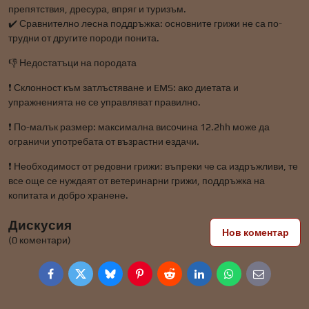
препятствия, дресура, впряг и туризъм.
✔️ Сравнително лесна поддръжка: основните грижи не са по-
трудни от другите породи понита.
👎 Недостатъци на породата
❗ Склонност към затлъстяване и EMS: ако диетата и
упражненията не се управляват правилно.
❗ По-малък размер: максимална височина 12.2hh може да
ограничи употребата от възрастни ездачи.
❗ Необходимост от редовни грижи: въпреки че са издръжливи, те
все още се нуждаят от ветеринарни грижи, поддръжка на
копитата и добро хранене.
Дискусия
Нов коментар
(0 коментари)
Facebook
Twitter
Bluesky
Pinterest
Reddit
LinkedIn
WhatsApp
E-
mail