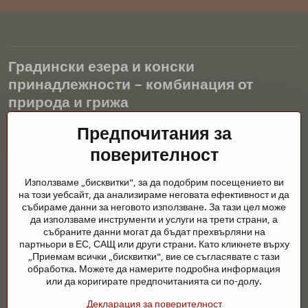
Градински езера и конски
принадлежности – комбинация от
природа и грижа
Градинските езера са красиво допълнение към всеки екстериор
Предпочитания за
и създават хармонична среда за релаксация и живот на водните
поверителност
животни. Правилната технология, филтрацията и редовната
поддръжка са ключови за чиста вода и здравословно езерце
Използваме „бисквитки", за да подобрим посещението ви
през цялата година. Също толкова важна е грижата за
на този уебсайт, да анализираме неговата ефективност и да
животните, които са част от нашия живот.
събираме данни за неговото използване. За тази цел може
да използваме инструменти и услуги на трети страни, а
Конете се нуждаят от висококачествени конски принадлежности,
събраните данни могат да бъдат прехвърляни на
правилно хранене и отговорни грижи, за да бъдат здрави, силни
партньори в ЕС, САЩ или други страни. Като кликнете върху
и доволни. Независимо дали става въпрос за екипировка за
„Приемам всички „бисквитки", вие се съгласявате с тази
ездачи, развъдчици или любители на природата, целта е да се
обработка. Можете да намерите подробна информация
създаде среда, която подкрепя естествения баланс,
или да коригирате предпочитанията си по-долу.
безопасността и благополучието както на животните, така и на
Декларация за поверителност