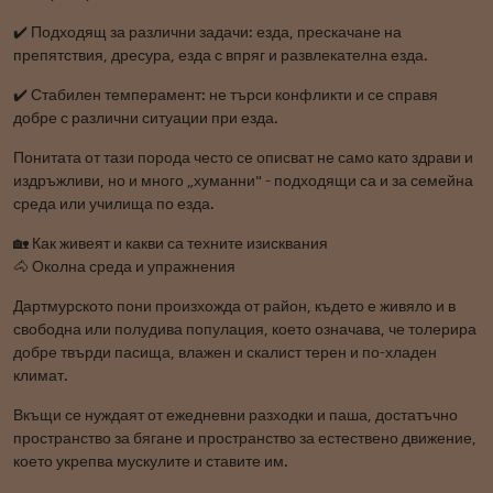
✔️ Подходящ за различни задачи: езда, прескачане на
препятствия, дресура, езда с впряг и развлекателна езда.
✔️ Стабилен темперамент: не търси конфликти и се справя
добре с различни ситуации при езда.
Понитата от тази порода често се описват не само като здрави и
издръжливи, но и много „хуманни" - подходящи са и за семейна
среда или училища по езда.
🏡 Как живеят и какви са техните изисквания
🐴 Околна среда и упражнения
Дартмурското пони произхожда от район, където е живяло и в
свободна или полудива популация, което означава, че толерира
добре твърди пасища, влажен и скалист терен и по-хладен
климат.
Вкъщи се нуждаят от ежедневни разходки и паша, достатъчно
пространство за бягане и пространство за естествено движение,
което укрепва мускулите и ставите им.