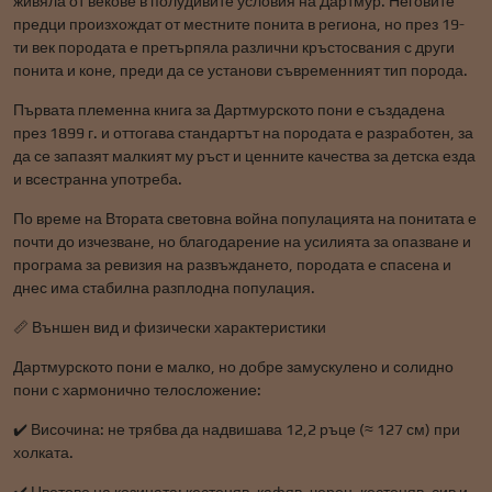
живяла от векове в полудивите условия на Дартмур. Неговите
предци произхождат от местните понита в региона, но през 19-
ти век породата е претърпяла различни кръстосвания с други
понита и коне, преди да се установи съвременният тип порода.
Първата племенна книга за Дартмурското пони е създадена
през 1899 г. и оттогава стандартът на породата е разработен, за
да се запазят малкият му ръст и ценните качества за детска езда
и всестранна употреба.
По време на Втората световна война популацията на понитата е
почти до изчезване, но благодарение на усилията за опазване и
програма за ревизия на развъждането, породата е спасена и
днес има стабилна разплодна популация.
📏 Външен вид и физически характеристики
Дартмурското пони е малко, но добре замускулено и солидно
пони с хармонично телосложение:
✔️ Височина: не трябва да надвишава 12,2 ръце (≈ 127 см) при
холката.