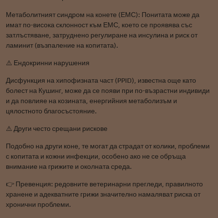
Метаболитният синдром на конете (ЕМС): Понитата може да
имат по-висока склонност към ЕМС, което се проявява със
затлъстяване, затруднено регулиране на инсулина и риск от
ламинит (възпаление на копитата).
⚠️ Ендокринни нарушения
Дисфункция на хипофизната част (PPID), известна още като
болест на Кушинг, може да се появи при по-възрастни индивиди
и да повлияе на козината, енергийния метаболизъм и
цялостното благосъстояние.
⚠️ Други често срещани рискове
Подобно на други коне, те могат да страдат от колики, проблеми
с копитата и кожни инфекции, особено ако не се обръща
внимание на грижите и околната среда.
👉 Превенция: редовните ветеринарни прегледи, правилното
хранене и адекватните грижи значително намаляват риска от
хронични проблеми.