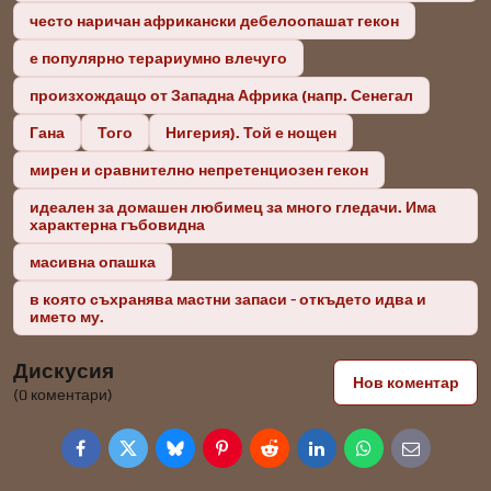
често наричан африкански дебелоопашат гекон
е популярно терариумно влечуго
произхождащо от Западна Африка (напр. Сенегал
Гана
Того
Нигерия). Той е нощен
мирен и сравнително непретенциозен гекон
идеален за домашен любимец за много гледачи. Има
характерна гъбовидна
масивна опашка
в която съхранява мастни запаси - откъдето идва и
името му.
Дискусия
Нов коментар
(0 коментари)
Facebook
Twitter
Bluesky
Pinterest
Reddit
LinkedIn
WhatsApp
E-
mail