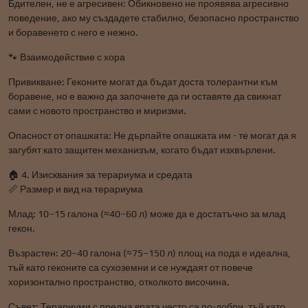
Бдителен, не е агресивен: Обикновено не проявява агресивно
поведение, ако му създадете стабилно, безопасно пространство
и боравенето с него е нежно.
🐾 Взаимодействие с хора
Привикване: Геконите могат да бъдат доста толерантни към
боравене, но е важно да започнете да ги оставяте да свикнат
сами с новото пространство и миризми.
Опасност от опашката: Не дърпайте опашката им - те могат да я
загубят като защитен механизъм, когато бъдат изхвърлени.
🏠 4. Изисквания за терариума и средата
📏 Размер и вид на терариума
Млад: 10–15 галона (≈40–60 л) може да е достатъчно за млад
гекон.
Възрастен: 20–40 галона (≈75–150 л) площ на пода е идеална,
тъй като геконите са сухоземни и се нуждаят от повече
хоризонтално пространство, отколкото височина.
Съвет: Терариуми с предна врата често са по-добри, тъй като