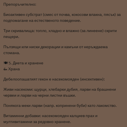
Препоръчително:
Биоактивен субстрат (смес от почва, кокосови влакна, пясък) за
подпомагане на естественото поведение.
Три скривалища: топло, хладно и влажно (за линеене) скрити
пещери.
Пълзящи или ниски декорации и камъни от неръждаема
стомана.
🍽️ 5. Диета и хранене
🦗 Храна
Дебелоопашатият гекон е насекомояден (инсективен):
Живи насекоми: щурци, хлебарки дубия, ларви на брашнени
червеи и ларви на черни листни въшки.
Понякога меки ларви (напр. копринени буби) като лакомство.
Витаминни добавки: насекомояден калциев прах и
мултивитамини за редовно хранене.