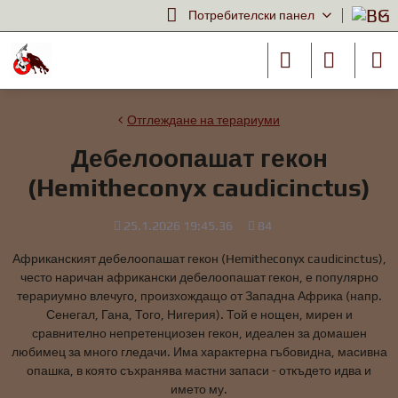
Потребителски панел
Отглеждане на терариуми
Дебелоопашат гекон
(Hemitheconyx caudicinctus)
Добавено
Брой
25.1.2026 19:45.36
84
преглеждания
Африканският дебелоопашат гекон (Hemitheconyx caudicinctus),
често наричан африкански дебелоопашат гекон, е популярно
терариумно влечуго, произхождащо от Западна Африка (напр.
Сенегал, Гана, Того, Нигерия). Той е нощен, мирен и
сравнително непретенциозен гекон, идеален за домашен
любимец за много гледачи. Има характерна гъбовидна, масивна
опашка, в която съхранява мастни запаси - откъдето идва и
името му.