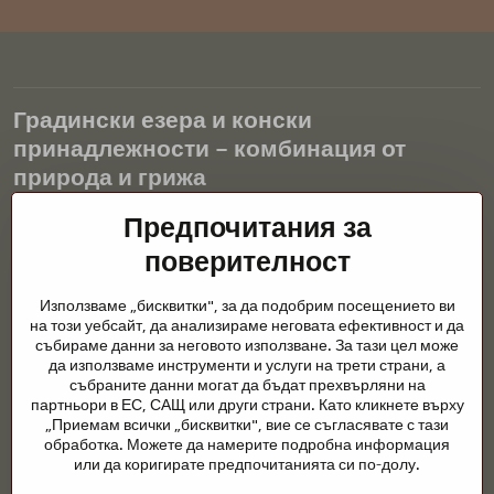
Градински езера и конски
принадлежности – комбинация от
природа и грижа
Градинските езера са красиво допълнение към всеки екстериор
Предпочитания за
и създават хармонична среда за релаксация и живот на водните
поверителност
животни. Правилната технология, филтрацията и редовната
поддръжка са ключови за чиста вода и здравословно езерце
Използваме „бисквитки", за да подобрим посещението ви
през цялата година. Също толкова важна е грижата за
на този уебсайт, да анализираме неговата ефективност и да
животните, които са част от нашия живот.
събираме данни за неговото използване. За тази цел може
да използваме инструменти и услуги на трети страни, а
Конете се нуждаят от висококачествени конски принадлежности,
събраните данни могат да бъдат прехвърляни на
правилно хранене и отговорни грижи, за да бъдат здрави, силни
партньори в ЕС, САЩ или други страни. Като кликнете върху
и доволни. Независимо дали става въпрос за екипировка за
„Приемам всички „бисквитки", вие се съгласявате с тази
ездачи, развъдчици или любители на природата, целта е да се
обработка. Можете да намерите подробна информация
създаде среда, която подкрепя естествения баланс,
или да коригирате предпочитанията си по-долу.
безопасността и благополучието както на животните, така и на