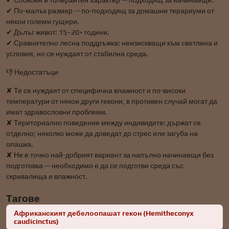
✔ Спокоен и толерантен характер — подходящ за начинаещи.
✔ По-малък размер — по-подходящ за домашни терариуми от
някои големи гущери.
✔ Дълъг живот: 15–20+ години.
✔ Сравнително лесна поддръжка: неизискващи към светлина и
условия, но се нуждаят от стабилна среда.
👎 Недостатъци
✘ Те се нуждаят от специфична влажност и по-високи
температури от някои други гекони, в противен случай могат да
имат здравословни проблеми.
✘ Териториално поведение между индивидите: държат се
отделно; няколко може да доведат до стрес или загуба на
опашка.
✘ Не е точно най-добрият вариант за напълно начинаещи без
подготовка — необходимо е да се подготви среда със
скривалища и влажност.
Тагове
Африканският дебелоопашат гекон (Hemitheconyx
caudicinctus)