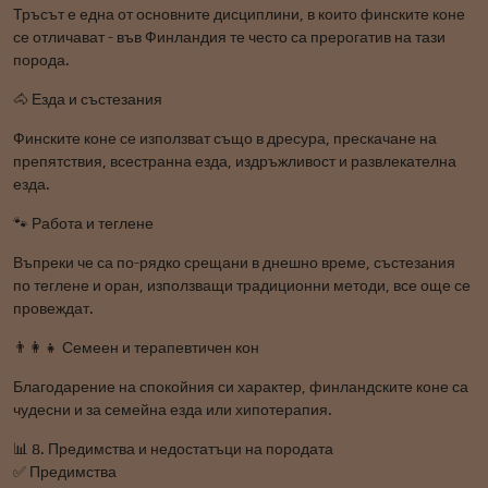
Тръсът е една от основните дисциплини, в които финските коне
се отличават - във Финландия те често са прерогатив на тази
порода.
🐴 Езда и състезания
Финските коне се използват също в дресура, прескачане на
препятствия, всестранна езда, издръжливост и развлекателна
езда.
🐾 Работа и теглене
Въпреки че са по-рядко срещани в днешно време, състезания
по теглене и оран, използващи традиционни методи, все още се
провеждат.
👨‍👩‍👧 Семеен и терапевтичен кон
Благодарение на спокойния си характер, финландските коне са
чудесни и за семейна езда или хипотерапия.
📊 8. Предимства и недостатъци на породата
✅ Предимства