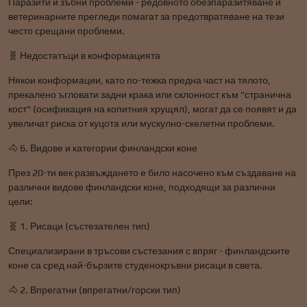
Паразити и зъбни проблеми - редовното обезпаразитяване и
ветеринарните прегледи помагат за предотвратяване на тези
често срещани проблеми.
🧬 Недостатъци в конформацията
Някои конформации, като по-тежка предна част на тялото,
прекалено ъгловати задни крака или склонност към "странична
кост" (осификация на копитния хрущял), могат да се появят и да
увеличат риска от куцота или мускулно-скелетни проблеми.
🐴 6. Видове и категории финландски коне
През 20-ти век развъждането е било насочено към създаване на
различни видове финландски коне, подходящи за различни
цели:
🧬 1. Рисаци (състезателен тип)
Специализирани в тръсови състезания с впряг - финландските
коне са сред най-бързите студенокръвни рисаци в света.
🐴 2. Впрегатни (впрегатни/горски тип)