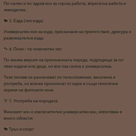
По-силен и по-здрав кон за горска работа, впрегатна работа и
земеделие.
🐎 3. Езда (тип езда)
Универсален кон за езда, прескачане на препятствия, дресура и
развлекателна езда.
🐾 4. Пони / по-компактен тип
По-малка версия на оригиналната порода, подходяща за по-
леки ездачи или деца, но все пак силна и универсална.
Тези типове се различават по телосложение, височина и
употреба, но всички произтичат от едни и същи генетични
корени на финските коне.
🏅 7. Употреба на породата
Финският кон е изключително универсален кон, използван в
много области:
🐎 Тръс и спорт