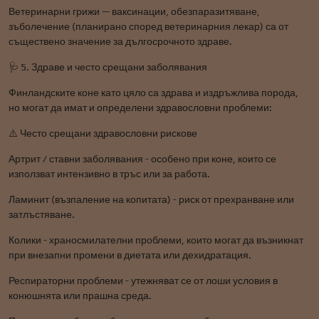
Ветеринарни грижи — ваксинации, обезпаразитяване,
зъболечение (планирано според ветеринарния лекар) са от
съществено значение за дългосрочното здраве.
🩺 5. Здраве и често срещани заболявания
Финландските коне като цяло са здрава и издръжлива порода,
но могат да имат и определени здравословни проблеми:
⚠️ Често срещани здравословни рискове
Артрит / ставни заболявания - особено при коне, които се
използват интензивно в тръс или за работа.
Ламинит (възпаление на копитата) - риск от прехранване или
затлъстяване.
Колики - храносмилателни проблеми, които могат да възникнат
при внезапни промени в диетата или дехидратация.
Респираторни проблеми - утежняват се от лоши условия в
конюшнята или прашна среда.