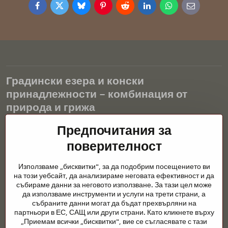
Facebook
Twitter
Bluesky
Pinterest
Reddit
LinkedIn
WhatsApp
E-
mail
Градински езера и конски
принадлежности – комбинация от
природа и грижа
Градинските езера са красиво допълнение към всеки екстериор
Предпочитания за
и създават хармонична среда за релаксация и живот на водните
поверителност
животни. Правилната технология, филтрацията и редовната
поддръжка са ключови за чиста вода и здравословно езерце
Използваме „бисквитки", за да подобрим посещението ви
през цялата година. Също толкова важна е грижата за
на този уебсайт, да анализираме неговата ефективност и да
животните, които са част от нашия живот.
събираме данни за неговото използване. За тази цел може
да използваме инструменти и услуги на трети страни, а
Конете се нуждаят от висококачествени конски принадлежности,
събраните данни могат да бъдат прехвърляни на
правилно хранене и отговорни грижи, за да бъдат здрави, силни
партньори в ЕС, САЩ или други страни. Като кликнете върху
и доволни. Независимо дали става въпрос за екипировка за
„Приемам всички „бисквитки", вие се съгласявате с тази
ездачи, развъдчици или любители на природата, целта е да се