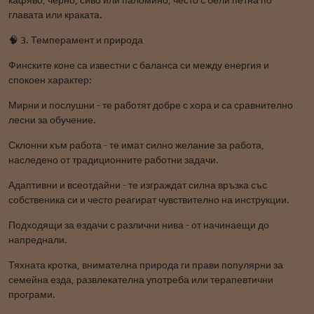
кафяво, черно, сиво или паломино, често с бели петна по
главата или краката.
🧠 3. Темперамент и природа
Финските коне са известни с баланса си между енергия и
спокоен характер:
Мирни и послушни - те работят добре с хора и са сравнително
лесни за обучение.
Склонни към работа - те имат силно желание за работа,
наследено от традиционните работни задачи.
Адаптивни и всеотдайни - те изграждат силна връзка със
собственика си и често реагират чувствително на инструкции.
Подходящи за ездачи с различни нива - от начинаещи до
напреднали.
Тяхната кротка, внимателна природа ги прави популярни за
семейна езда, развлекателна употреба или терапевтични
програми.