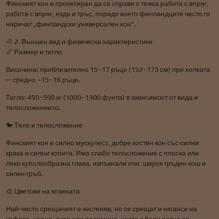
Финският кон е проектиран да се справя с тежка работа с впряг,
работа с впряг, езда и тръс, поради което финландците често го
наричат ​​„финландски универсален кон".
🐴 2. Външен вид и физически характеристики
📏 Размер и тегло
Височина: приблизително 15–17 ръце (152–173 см) при холката
— средно ~15–16 ръце.
Тегло: 450–590 кг (1000–1300 фунта) в зависимост от вида и
телосложението.
🐎 Тяло и телосложение
Финският кон е силно мускулест, добре костен кон със силни
крака и силни копита. Има слабо телосложение с плоска или
леко куполообразна глава, изпъкнали очи, широк гръден кош и
силен гръб.
🎨 Цветове на козината
Най-често срещаният е кестеняв, но се срещат и нюанси на