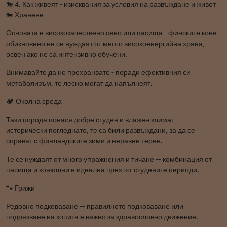
🐎 4. Как живеят - изисквания за условия на развъждане и живот
🐄 Хранене
Основата е висококачествено сено или пасища - финските коне
обикновено не се нуждаят от много високоенергийна храна,
освен ако не са интензивно обучени.
Внимавайте да не прехранвате - поради ефективния си
метаболизъм, те лесно могат да напълнеят.
🏕️ Околна среда
Тази порода понася добре студен и влажен климат —
исторически погледнато, те са били развъждани, за да се
справят с финландските зими и неравен терен.
Те се нуждаят от много упражнения и тичане — комбинация от
пасища и конюшни е идеална през по-студените периоди.
🐾 Грижи
Редовно подковаване — правилното подковаване или
подрязване на копита е важно за здравословно движение.