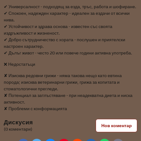
✔ Универсалност - подходящ за езда, тръс, работа и шофиране.
✔ Спокоен, надежден характер - идеален за ездачи от всички
нива.
✔ Устойчивост и здрава основа - известен със своята
издръжливост и жизненост.
✔ Добро сътрудничество с хората - послушен и приятелски
настроен характер.
✔ Дълъг живот - често 20 или повече години активна употреба.
❌ Недостатъци
✘ Изисква редовни грижи - няма такова нещо като евтина
порода; изисква ветеринарни грижи, грижа за копитата и
стоматологични прегледи.
✘ Потенциал за затлъстяване - при неадекватна диета и ниска
активност.
✘ Проблеми с конформацията
Дискусия
Нов коментар
(0 коментари)