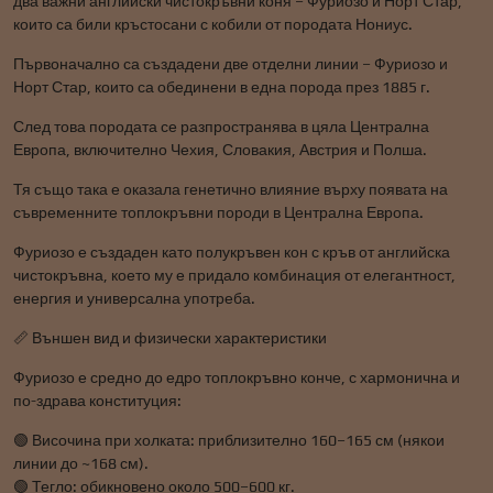
два важни английски чистокръвни коня – Фуриозо и Норт Стар,
които са били кръстосани с кобили от породата Нониус.
Първоначално са създадени две отделни линии – Фуриозо и
Норт Стар, които са обединени в една порода през 1885 г.
След това породата се разпространява в цяла Централна
Европа, включително Чехия, Словакия, Австрия и Полша.
Тя също така е оказала генетично влияние върху появата на
съвременните топлокръвни породи в Централна Европа.
Фуриозо е създаден като полукръвен кон с кръв от английска
чистокръвна, което му е придало комбинация от елегантност,
енергия и универсална употреба.
📏 Външен вид и физически характеристики
Фуриозо е средно до едро топлокръвно конче, с хармонична и
по-здрава конституция:
🟢 Височина при холката: приблизително 160–165 см (някои
линии до ~168 см).
🟢 Тегло: обикновено около 500–600 кг.