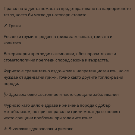
Правилната диета помага за предотвратяване на наднорменото
тегло, което би могло да натовари ставите.
🪶 Грижи
Ресане и груминг: редовна грижа за козината, гривата и
копитата.
Ветеринарни прегледи: ваксинации, обезпаразитяване и
стоматологични прегледи според сезона и възрастта.
Фуриозо е сравнително издръжлив и непретенциозен кон, но се
нуждае от адекватни грижи, точно както другите топлокръвни
породи.
🩺 Здравословно състояние и често срещани заболявания
Фуриозо като цяло е здрава и жизнена порода с добър
метаболизъм, но при неправилни грижи могат да се появят
често срещани проблеми при големите коне:
⚠️ Възможни здравословни рискове