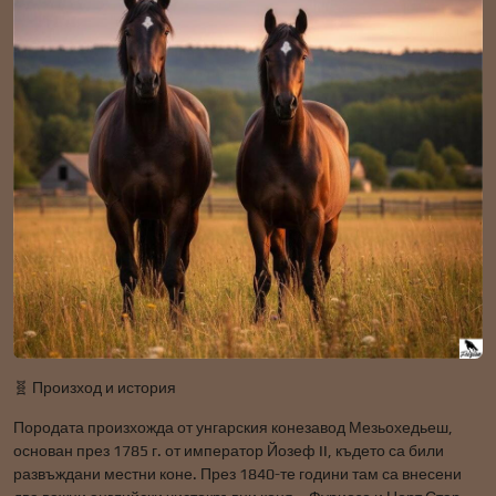
🧬 Произход и история
Породата произхожда от унгарския конезавод Мезьохедьеш,
основан през 1785 г. от император Йозеф II, където са били
развъждани местни коне. През 1840-те години там са внесени