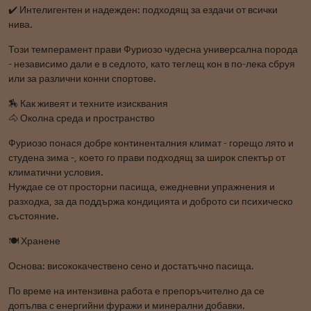
✔️ Интелигентен и надежден: подходящ за ездачи от всички
нива.
Този темперамент прави Фуриозо чудесна универсална порода
- независимо дали е в седлото, като теглещ кон в по-лека сбруя
или за различни конни спортове.
🏇 Как живеят и техните изисквания
🐴 Околна среда и пространство
Фуриозо понася добре континенталния климат - горещо лято и
студена зима -, което го прави подходящ за широк спектър от
климатични условия.
Нуждае се от просторни пасища, ежедневни упражнения и
разходка, за да поддържа кондицията и доброто си психическо
състояние.
🍽️ Хранене
Основа: висококачествено сено и достатъчно пасища.
По време на интензивна работа е препоръчително да се
допълва с енергийни фуражи и минерални добавки.