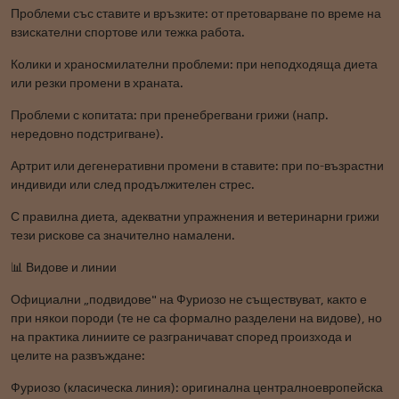
Проблеми със ставите и връзките: от претоварване по време на
взискателни спортове или тежка работа.
Колики и храносмилателни проблеми: при неподходяща диета
или резки промени в храната.
Проблеми с копитата: при пренебрегвани грижи (напр.
нередовно подстригване).
Артрит или дегенеративни промени в ставите: при по-възрастни
индивиди или след продължителен стрес.
С правилна диета, адекватни упражнения и ветеринарни грижи
тези рискове са значително намалени.
📊 Видове и линии
Официални „подвидове" на Фуриозо не съществуват, както е
при някои породи (те не са формално разделени на видове), но
на практика линиите се разграничават според произхода и
целите на развъждане:
Фуриозо (класическа линия): оригинална централноевропейска