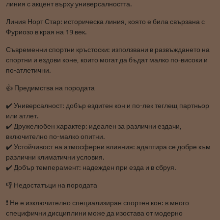
линия с акцент върху универсалността.
Линия Норт Стар: историческа линия, която е била свързана с
Фуриозо в края на 19 век.
Съвременни спортни кръстоски: използвани в развъждането на
спортни и ездови коне, които могат да бъдат малко по-високи и
по-атлетични.
👍 Предимства на породата
✔️ Универсалност: добър ездитен кон и по-лек теглещ партньор
или атлет.
✔️ Дружелюбен характер: идеален за различни ездачи,
включително по-малко опитни.
✔️ Устойчивост на атмосферни влияния: адаптира се добре към
различни климатични условия.
✔️ Добър темперамент: надежден при езда и в сбруя.
👎 Недостатъци на породата
❗ Не е изключително специализиран спортен кон: в много
специфични дисциплини може да изостава от модерно