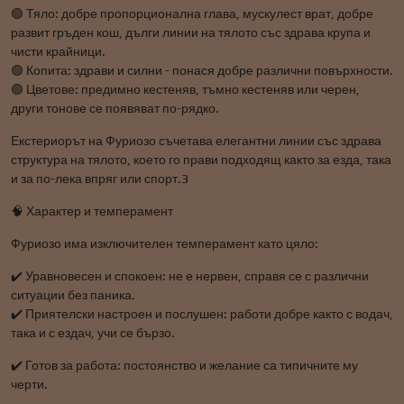
🟢 Тяло: добре пропорционална глава, мускулест врат, добре
развит гръден кош, дълги линии на тялото със здрава крупа и
чисти крайници.
🟢 Копита: здрави и силни - понася добре различни повърхности.
🟢 Цветове: предимно кестеняв, тъмно кестеняв или черен,
други тонове се появяват по-рядко.
Екстериорът на Фуриозо съчетава елегантни линии със здрава
структура на тялото, което го прави подходящ както за езда, така
и за по-лека впряг или спорт.3
🧠 Характер и темперамент
Фуриозо има изключителен темперамент като цяло:
✔️ Уравновесен и спокоен: не е нервен, справя се с различни
ситуации без паника.
✔️ Приятелски настроен и послушен: работи добре както с водач,
така и с ездач, учи се бързо.
✔️ Готов за работа: постоянство и желание са типичните му
черти.