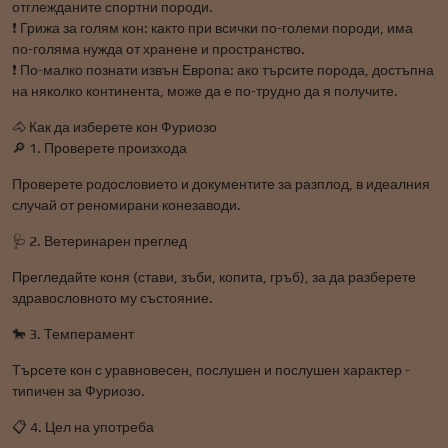
отглежданите спортни породи.
❗ Грижа за голям кон: както при всички по-големи породи, има
по-голяма нужда от хранене и пространство.
❗ По-малко познати извън Европа: ако търсите порода, достъпна
на няколко континента, може да е по-трудно да я получите.
🐴 Как да изберете кон Фуриозо
🔎 1. Проверете произхода
Проверете родословието и документите за разплод, в идеалния
случай от реномирани конезаводи.
🩺 2. Ветеринарен преглед
Прегледайте коня (стави, зъби, копита, гръб), за да разберете
здравословното му състояние.
🐎 3. Темперамент
Търсете кон с уравновесен, послушен и послушен характер -
типичен за Фуриозо.
📋 4. Цел на употреба