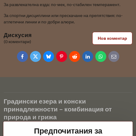
За развлекателна езда: по-мек, по-стабилен темперамент.
За спортни дисциплини или прескачане на препятствия: по-
атлетични линии и по-добри алюри.
Дискусия
Нов коментар
(0 коментари)
Facebook
Twitter
Bluesky
Pinterest
Reddit
LinkedIn
WhatsApp
E-
mail
Градински езера и конски
принадлежности – комбинация от
природа и грижа
Градинските езера са красиво допълнение към всеки екстериор
Предпочитания за
и създават хармонична среда за релаксация и живот на водните