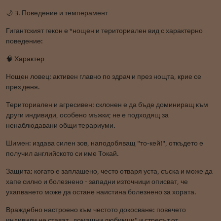
🌙 3. Поведение и темперамент
Гигантският гекон е *нощен и териториален вид с характерно
поведение:
🧠 Характер
Нощен ловец: активен главно по здрач и през нощта, крие се
през деня.
Териториален и агресивен: склонен е да бъде доминиращ към
други индивиди, особено мъжки; не е подходящ за
ненаблюдавани общи терариуми.
Шимен: издава силен зов, наподобяващ "то-кей!", откъдето е
получил английското си име Токай.
Защита: когато е заплашено, често отваря уста, съска и може да
хапе силно и болезнено - западни източници описват, че
ухапването може да остане наистина болезнено за хората.
Враждебно настроено към честото докосване: повечето
индивиди не стават „домашни любимци" и стресът от