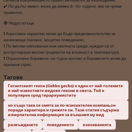
силната комуникация го правят интересен за наблюдение.
✔️ По-дълъг живот: може да живее 8–10+ години, ако се грижи
правилно.
🔴 Недостатъци
❗ Агресивен характер: може да бъде предизвикателство за
начинаещи (хапане, защитно поведение).
❗ По-високи изисквания към околната среда: нуждае се от
контролирани високи градиенти на влажност и температура.
❗ Ограничено боравене: не търси контакт и боравенето може да
причини стрес.
Тагове
Гигантският гекон (Gekko gecko) е един от най-големите
и най-известните видове гекони в света. Той е
популярен сред терариумистите
но също така се смята за по-взискателен компаньон
поради характера и грижите си. Тази статия съдържа
изчерпателна информация за външния му вид
развъждането
поведението
изискванията