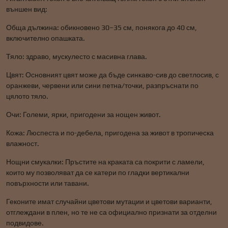
външен вид:
Обща дължина: обикновено 30–35 см, понякога до 40 см,
включително опашката.
Тяло: здраво, мускулесто с масивна глава.
Цвят: Основният цвят може да бъде синкаво-сив до светлосив, с
оранжеви, червени или сини петна/точки, разпръснати по
цялото тяло.
Очи: Големи, ярки, пригодени за нощен живот.
Кожа: Люспеста и по-дебела, пригодена за живот в тропическа
влажност.
Нощни смукалки: Пръстите на краката са покрити с ламели,
които му позволяват да се катери по гладки вертикални
повърхности или тавани.
Геконите имат случайни цветови мутации и цветови варианти,
отглеждани в плен, но те не са официално признати за отделни
подвидове.