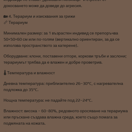
докосването може да доведе до агресия.
🏡 4. Терариум и изисквания за грижи
📏 Терариум
Минимален размер: за 1 възрастен индивид се препоръчва
50×50×60 см или по-голям (вертикално ориентиран, за да се
използва пространството за катерене).
Оборудване: клони, поставени отгоре, коркови тръби и заслони;
терариумът трябва да е влажен и добре проветрив.
🌡️ Температура и влажност
Дневна температура: приблизително 26–30°C, с нагревателна
подложка до 35°C.
Нощна температура: не падайте под 22–24°C.
Влажност: висока – 60–80%, редовното оросяване на терариума
или пръскане създава влажна среда, което също помага за
подмяната на кожата.