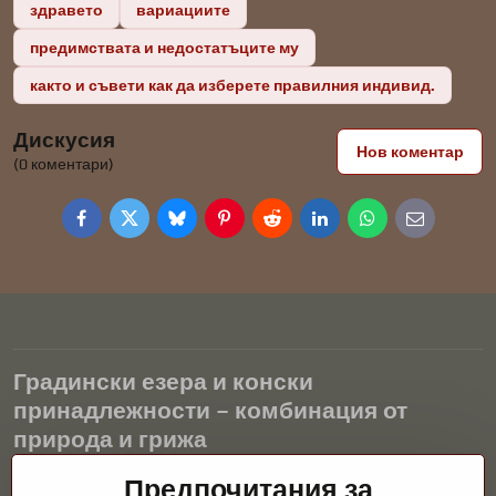
здравето
вариациите
предимствата и недостатъците му
както и съвети как да изберете правилния индивид.
Дискусия
Нов коментар
(0 коментари)
Facebook
Twitter
Bluesky
Pinterest
Reddit
LinkedIn
WhatsApp
E-
mail
Градински езера и конски
принадлежности – комбинация от
природа и грижа
Предпочитания за
Градинските езера са красиво допълнение към всеки екстериор