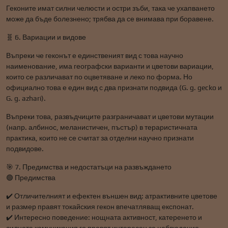
Геконите имат силни челюсти и остри зъби, така че ухапването
може да бъде болезнено; трябва да се внимава при боравене.
🧬 6. Вариации и видове
Въпреки че геконът е единственият вид с това научно
наименование, има географски варианти и цветови вариации,
които се различават по оцветяване и леко по форма. Но
официално това е един вид с два признати подвида (G. g. gecko и
G. g. azhari).
Въпреки това, развъдчиците разграничават и цветови мутации
(напр. албинос, меланистичен, пъстър) в тераристичната
практика, които не се считат за отделни научно признати
подвидове.
🎯 7. Предимства и недостатъци на развъждането
🟢 Предимства
✔️ Отличителният и ефектен външен вид: атрактивните цветове
и размер правят токайския гекон впечатляващ експонат.
✔️ Интересно поведение: нощната активност, катеренето и