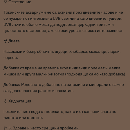
🌞 Осветление
Токайските аквариуми не са активни през дневните часове и не
се нуждаят от интензивна UVB светлина като дневните гущери.
UVB лъчите обаче могат да поддържат циркадния ритъм и
цялостното състояние, ако се осигуряват с ниска интензивност.
🥣 Диета
Насекоми и безгръбначни: щурци, хлебарки, скакалци, ларви,
червеи.
Добавки от време на време: някои индивиди приемат и малки
мишки или други малки животни (подходящи само като добавка).
Добавки: Редовното добавяне на витамини и минерали е важно
за здравословния растеж и развитие.
💧 Хидратация
Геконите пият вода от поилките, както и от капчици влага по
листата или стените.
🩺 5. Здраве и често срещани проблеми