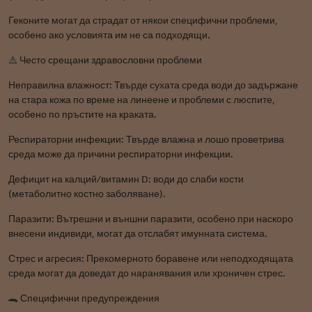
Геконите могат да страдат от някои специфични проблеми,
особено ако условията им не са подходящи.
⚠️ Често срещани здравословни проблеми
Неправилна влажност: Твърде сухата среда води до задържане
на стара кожа по време на линеене и проблеми с люспите,
особено по пръстите на краката.
Респираторни инфекции: Твърде влажна и лошо проветрива
среда може да причини респираторни инфекции.
Дефицит на калций/витамин D: води до слаби кости
(метаболитно костно заболяване).
Паразити: Вътрешни и външни паразити, особено при наскоро
внесени индивиди, могат да отслабят имунната система.
Стрес и агресия: Прекомерното боравене или неподходящата
среда могат да доведат до наранявания или хроничен стрес.
🐊 Специфични предупреждения