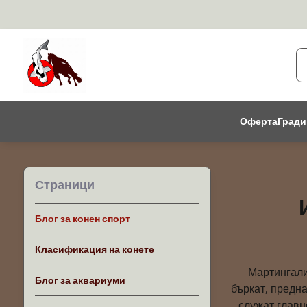
Оферта
Гради
Страници
Блог за конен спорт
Класификация на конете
Мартингали
Блог за аквариуми
бъркат, предна
служат главн