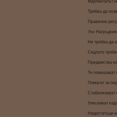
Мартингалът не
Трябва да поз
Правилно регу
The Нагръдникъ
Не трябва да 
Седлото трябва
Предимства на
Те повишават 
Помагат за по
Стабилизират 
Улесняват езда
Недостатъци и