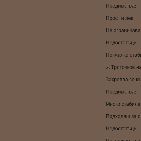
Предимства:
Прост и лек
Не ограничава
Недостатъци:
По-малко стаб
2. Триточков н
Закрепва се к
Предимства:
Много стабиле
Подходящ за с
Недостатъци:
По-труден за 