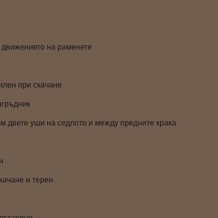
 движението на раменете
илен при скачане
агръдник
ъм двете уши на седлото и между предните крака
н
качане и терен
поставяне