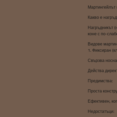
Мартингейлът 
Какво е нагръд
Нагръдникът (н
коне с по-слаб
Видове марти
1. Фиксиран (к
Свързва носна
Действа директ
Предимства:
Проста констр
Ефективен, ког
Недостатъци: