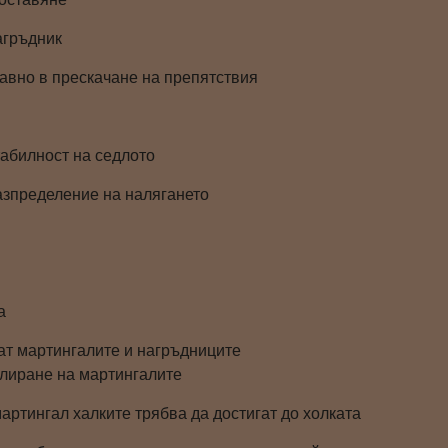
агръдник
лавно в прескачане на препятствия
абилност на седлото
зпределение на налягането
а
ват мартингалите и нагръдниците
лиране на мартингалите
артингал халките трябва да достигат до холката