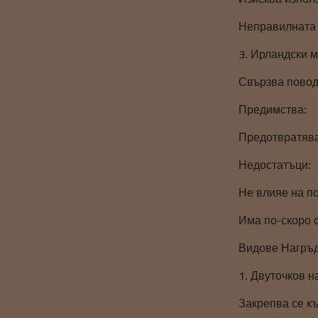
Неправилната 
3. Ирландски 
Свързва повод
Предимства:
Предотвратява
Недостатъци:
Не влияе на п
Има по-скоро 
Видове Нагръ
1. Двуточков 
Закрепва се к