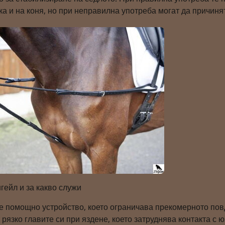
ка и на коня, но при неправилна употреба могат да причин
гейл и за какво служи
 помощно устройство, което ограничава прекомерното повди
 рязко главите си при яздене, което затруднява контакта с ю