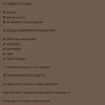
👎 НЕДОСТАТЪЦИ
❌ шумно
❌ пречи на CO₂
❌ не винаги е необходимо
🛒 КАК ДА ИЗБЕРЕМ ПРАВИЛНИЯ?
✔️ обем на аквариума
✔️ вид риби
✔️ растения
✔️ шум
✔️ брой изходи
📌 повече мощност ≠ по-добре
🧭 ПРАКТИЧЕСКИ СЪВЕТИ
възвратният клапан е задължителен
компресорът винаги е над нивото на водата
може да е полезен през нощта