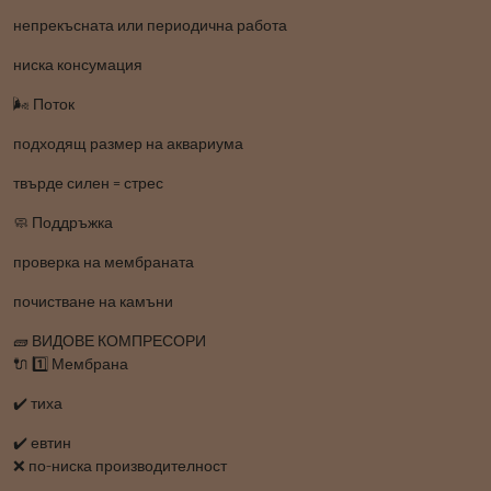
непрекъсната или периодична работа
ниска консумация
🌬️ Поток
подходящ размер на аквариума
твърде силен = стрес
🧼 Поддръжка
проверка на мембраната
почистване на камъни
🧱 ВИДОВЕ КОМПРЕСОРИ
🔌 1️⃣ Мембрана
✔️ тиха
✔️ евтин
❌ по-ниска производителност