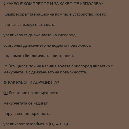
🧪 КАКВО Е КОМПРЕСОР И ЗА КАКВО СЕ ИЗПОЛЗВА?
Компресорът (аерационна помпа) е устройство, което:
впръсква въздух във водата,
увеличава съдържанието на кислород,
осигурява движението на водната повърхност,
подпомага биологичната филтрация.
📌 Всъщност, той не насища водата с кислород директно с
мехурчета, а с движението на повърхността.
⚙️ КАК РАБОТИ АЕРАЦИЯТА?
1️⃣ Движение на повърхността
мехурчетата се издигат
нарушават повърхността
увеличават газообмена (O₂ ↔ CO₂)