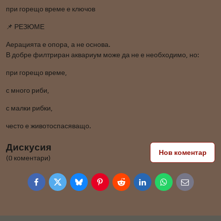
при горещо време е ключов
📌 РЕЗЮМЕ
Аерацията е опора, а не основа.
В добре филтриран аквариум може да не е необходимо, но:
при горещо време,
с много риби,
с малки рибки,
често е животоспасяващо.
Дискусия
Нов коментар
(0 коментари)
Facebook
Twitter
Bluesky
Pinterest
Reddit
LinkedIn
WhatsApp
E-
mail