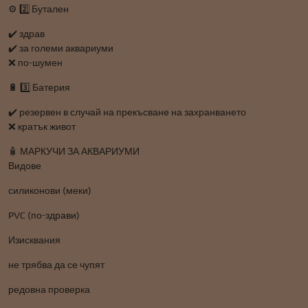
⚙️ 2️⃣ Бутален
✔️ здрав
✔️ за големи аквариуми
❌ по-шумен
🔋 3️⃣ Батерия
✔️ резервен в случай на прекъсване на захранването
❌ кратък живот
🧴 МАРКУЧИ ЗА АКВАРИУМИ
Видове
силиконови (меки)
PVC (по-здрави)
Изисквания
не трябва да се чупят
редовна проверка