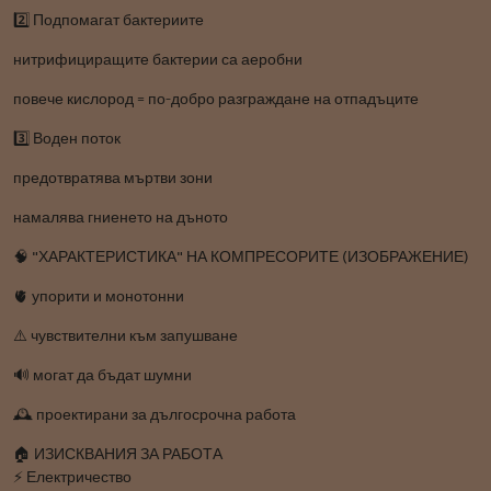
2️⃣ Подпомагат бактериите
нитрифициращите бактерии са аеробни
повече кислород = по-добро разграждане на отпадъците
3️⃣ Воден поток
предотвратява мъртви зони
намалява гниенето на дъното
🧠 "ХАРАКТЕРИСТИКА" НА КОМПРЕСОРИТЕ (ИЗОБРАЖЕНИЕ)
🫀 упорити и монотонни
⚠️ чувствителни към запушване
🔊 могат да бъдат шумни
🕰️ проектирани за дългосрочна работа
🏠 ИЗИСКВАНИЯ ЗА РАБОТА
⚡ Електричество