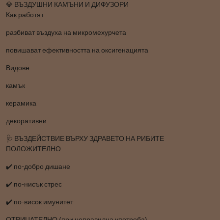
💎 ВЪЗДУШНИ КАМЪНИ И ДИФУЗОРИ
Как работят
разбиват въздуха на микромехурчета
повишават ефективността на оксигенацията
Видове
камък
керамика
декоративни
🩺 ВЪЗДЕЙСТВИЕ ВЪРХУ ЗДРАВЕТО НА РИБИТЕ
ПОЛОЖИТЕЛНО
✔️ по-добро дишане
✔️ по-нисък стрес
✔️ по-висок имунитет
ОТРИЦАТЕЛНО (при неправилна употреба)