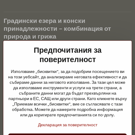
Градински езера и конски
принадлежности – комбинация от
природа и грижа
Градинските езера са красиво допълнение към всеки екстериор
Предпочитания за
и създават хармонична среда за релаксация и живот на водните
поверителност
животни. Правилната технология, филтрацията и редовната
поддръжка са ключови за чиста вода и здравословно езерце
Използваме „бисквитки", за да подобрим посещението ви
през цялата година. Също толкова важна е грижата за
на този уебсайт, да анализираме неговата ефективност и да
животните, които са част от нашия живот.
събираме данни за неговото използване. За тази цел може
да използваме инструменти и услуги на трети страни, а
Конете се нуждаят от висококачествени конски принадлежности,
събраните данни могат да бъдат прехвърляни на
правилно хранене и отговорни грижи, за да бъдат здрави, силни
партньори в ЕС, САЩ или други страни. Като кликнете върху
и доволни. Независимо дали става въпрос за екипировка за
„Приемам всички „бисквитки", вие се съгласявате с тази
ездачи, развъдчици или любители на природата, целта е да се
обработка. Можете да намерите подробна информация
създаде среда, която подкрепя естествения баланс,
или да коригирате предпочитанията си по-долу.
безопасността и благополучието както на животните, така и на
Декларация за поверителност
хората.