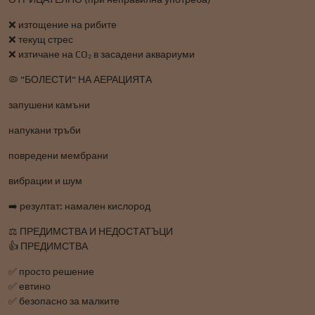
❌ изтощение на рибите
❌ текущ стрес
❌ изтичане на CO₂ в засадени аквариуми
🦠 "БОЛЕСТИ" НА АЕРАЦИЯТА
запушени камъни
напукани тръби
повредени мембрани
вибрации и шум
➡️ резултат: намален кислород
⚖️ ПРЕДИМСТВА И НЕДОСТАТЪЦИ
👍 ПРЕДИМСТВА
✅ просто решение
✅ евтино
✅ безопасно за малките