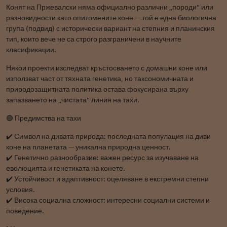
Конят на Пржевалски няма официално различни „породи" или
разновидности като опитомените коне — той е една биологична
група (подвид) с исторически вариант на степния и планинския
тип, които вече не са строго разграничени в научните
класификации.
Някои проекти изследват кръстосването с домашни коне или
използват част от тяхната генетика, но таксономичната и
природозащитната политика остава фокусирана върху
запазването на „чистата" линия на тахи.
🟢 Предимства на тахи
✔️ Символ на дивата природа: последната популация на диви
коне на планетата — уникална природна ценност.
✔️ Генетично разнообразие: важен ресурс за изучаване на
еволюцията и генетиката на конете.
✔️ Устойчивост и адаптивност: оцеляване в екстремни степни
условия.
✔️ Висока социална сложност: интересни социални системи и
поведение.