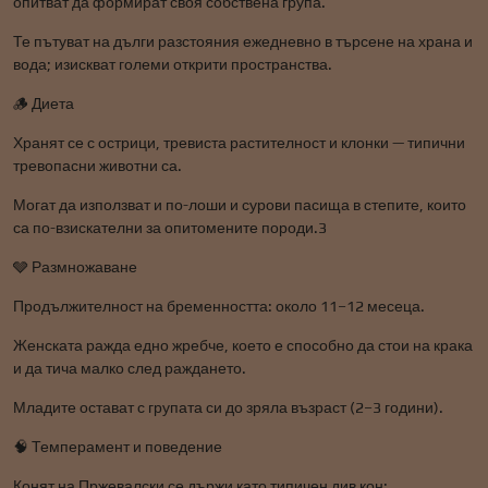
опитват да формират своя собствена група.
Те пътуват на дълги разстояния ежедневно в търсене на храна и
вода; изискват големи открити пространства.
🪵 Диета
Хранят се с острици, тревиста растителност и клонки — типични
тревопасни животни са.
Могат да използват и по-лоши и сурови пасища в степите, които
са по-взискателни за опитомените породи.3
🩶 Размножаване
Продължителност на бременността: около 11–12 месеца.
Женската ражда едно жребче, което е способно да стои на крака
и да тича малко след раждането.
Младите остават с групата си до зряла възраст (2–3 години).
🧠 Темперамент и поведение
Конят на Пржевалски се държи като типичен див кон: