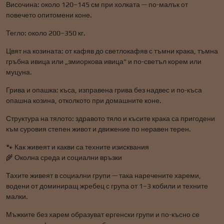
Височина: около 120–145 см при холката — по-малък от
повечето опитомени коне.
Тегло: около 200–350 кг.
Цвят на козината: от кафяв до светлокафяв с тъмни крака, тъмна
гръбна ивица или „змиоркова ивица" и по-светъл корем или
муцуна.
Грива и опашка: къса, изправена грива без надвес и по-къса
опашна козина, отколкото при домашните коне.
Структура на тялото: здравото тяло и късите крака са пригодени
към суровия степен живот и движение по неравен терен.
🐾 Как живеят и какви са техните изисквания
🌾 Околна среда и социални връзки
Тахите живеят в социални групи — така наречените хареми,
водени от доминиращ жребец с група от 1–3 кобили и техните
малки.
Мъжките без харем образуват ергенски групи и по-късно се