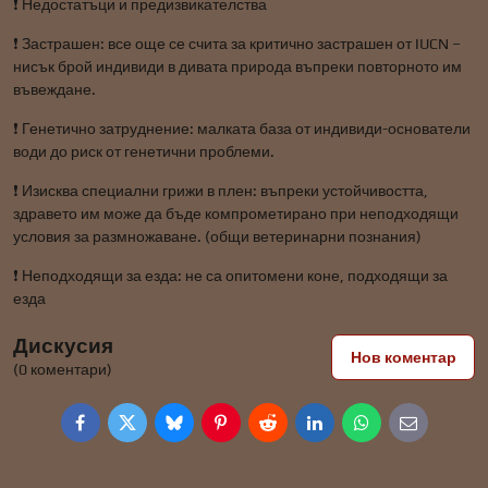
❗ Недостатъци и предизвикателства
❗ Застрашен: все още се счита за критично застрашен от IUCN –
нисък брой индивиди в дивата природа въпреки повторното им
въвеждане.
❗ Генетично затруднение: малката база от индивиди-основатели
води до риск от генетични проблеми.
❗ Изисква специални грижи в плен: въпреки устойчивостта,
здравето им може да бъде компрометирано при неподходящи
условия за размножаване. (общи ветеринарни познания)
❗ Неподходящи за езда: не са опитомени коне, подходящи за
езда
Дискусия
Нов коментар
(0 коментари)
Facebook
Twitter
Bluesky
Pinterest
Reddit
LinkedIn
WhatsApp
E-
mail