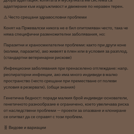
Добра адаптация: копитата и мускулната им система са
адаптирани към издръжливост и движение по неравен терен.
⚠️ Често срещани здравословни проблеми
Конят на Пржевалски никога не е бил опитомяван често, така че
няма специфични размножителни заболявания, но:
Паразитни и храносмилателни проблеми: както при други коне
(колики, паразити), ако живеят в плен или в условия за разплод.
(стандартни ветеринарни рискове)
Инфекциозни заболявания при пренаселено отглеждане: напр.
респираторни инфекции, ако има много индивиди в малко
пространство (често срещани при преместване от полеви
условия в резервати). (общи знания)
Генетична бедност: поради малкия брой индивиди-основатели,
генетичното разнообразие е ограничено, което увеличава риска
от наследствени проблеми — проекти за опазване и клониране
се опитват да се справят с този проблем.
🧬 Видове и вариации