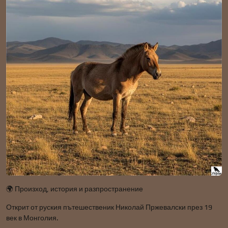
🌍 Произход, история и разпространение
Открит от руския пътешественик Николай Пржевалски през 19
век в Монголия.