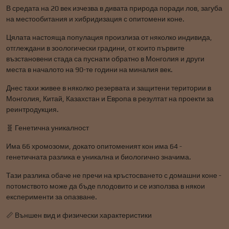
В средата на 20 век изчезва в дивата природа поради лов, загуба
на местообитания и хибридизация с опитомени коне.
Цялата настояща популация произлиза от няколко индивида,
отглеждани в зоологически градини, от които първите
възстановени стада са пуснати обратно в Монголия и други
места в началото на 90-те години на миналия век.
Днес тахи живее в няколко резервата и защитени територии в
Монголия, Китай, Казахстан и Европа в резултат на проекти за
реинтродукция.
🧬 Генетична уникалност
Има 66 хромозоми, докато опитоменият кон има 64 -
генетичната разлика е уникална и биологично значима.
Тази разлика обаче не пречи на кръстосването с домашни коне -
потомството може да бъде плодовито и се използва в някои
експерименти за опазване.
📏 Външен вид и физически характеристики