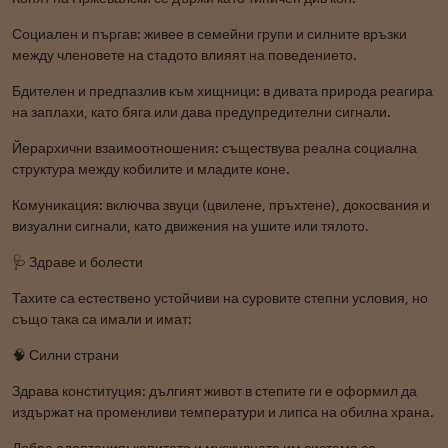
Социален и пъргав: живее в семейни групи и силните връзки
между членовете на стадото влияят на поведението.
Бдителен и предпазлив към хищници: в дивата природа реагира
на заплахи, като бяга или дава предупредителни сигнали.
Йерархични взаимоотношения: съществува реална социална
структура между кобилите и младите коне.
Комуникация: включва звуци (цвилене, пръхтене), докосвания и
визуални сигнали, като движения на ушите или тялото.
🩺 Здраве и болести
Тахите са естествено устойчиви на суровите степни условия, но
също така са имали и имат:
🧠 Силни страни
Здрава конституция: дългият живот в степите ги е оформил да
издържат на променливи температури и липса на обилна храна.