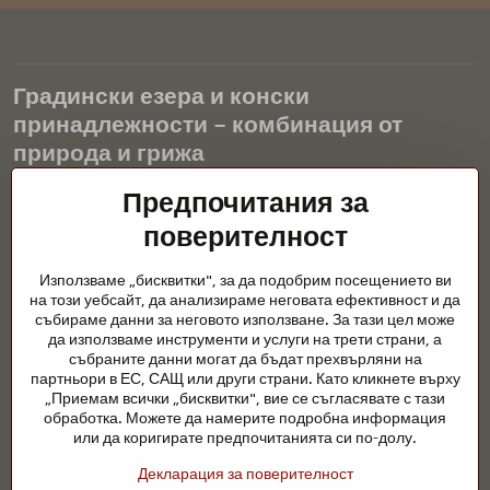
Градински езера и конски
принадлежности – комбинация от
природа и грижа
Градинските езера са красиво допълнение към всеки екстериор
Предпочитания за
и създават хармонична среда за релаксация и живот на водните
поверителност
животни. Правилната технология, филтрацията и редовната
поддръжка са ключови за чиста вода и здравословно езерце
Използваме „бисквитки", за да подобрим посещението ви
през цялата година. Също толкова важна е грижата за
на този уебсайт, да анализираме неговата ефективност и да
животните, които са част от нашия живот.
събираме данни за неговото използване. За тази цел може
да използваме инструменти и услуги на трети страни, а
Конете се нуждаят от висококачествени конски принадлежности,
събраните данни могат да бъдат прехвърляни на
правилно хранене и отговорни грижи, за да бъдат здрави, силни
партньори в ЕС, САЩ или други страни. Като кликнете върху
и доволни. Независимо дали става въпрос за екипировка за
„Приемам всички „бисквитки", вие се съгласявате с тази
ездачи, развъдчици или любители на природата, целта е да се
обработка. Можете да намерите подробна информация
създаде среда, която подкрепя естествения баланс,
или да коригирате предпочитанията си по-долу.
безопасността и благополучието както на животните, така и на
Декларация за поверителност
хората.