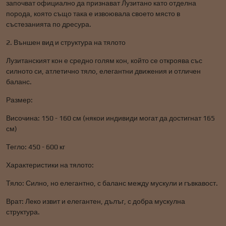
започват официално да признават Лузитано като отделна
порода, която също така е извоювала своето място в
състезанията по дресура.
2. Външен вид и структура на тялото
Лузитанският кон е средно голям кон, който се откроява със
силното си, атлетично тяло, елегантни движения и отличен
баланс.
Размер:
Височина: 150 - 160 см (някои индивиди могат да достигнат 165
см)
Тегло: 450 - 600 кг
Характеристики на тялото:
Тяло: Силно, но елегантно, с баланс между мускули и гъвкавост.
Врат: Леко извит и елегантен, дълъг, с добра мускулна
структура.