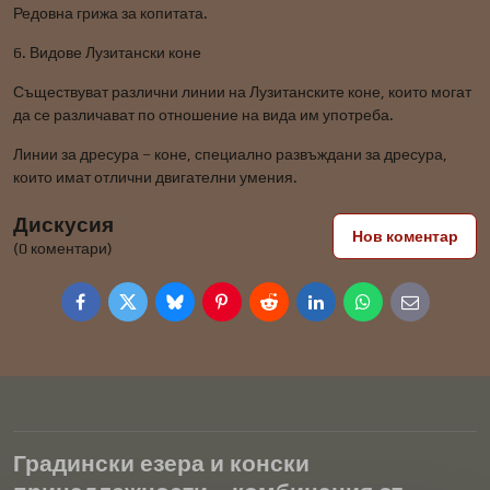
Редовна грижа за копитата.
6. Видове Лузитански коне
Съществуват различни линии на Лузитанските коне, които могат
да се различават по отношение на вида им употреба.
Линии за дресура – ​​коне, специално развъждани за дресура,
които имат отлични двигателни умения.
Дискусия
Нов коментар
(0 коментари)
Facebook
Twitter
Bluesky
Pinterest
Reddit
LinkedIn
WhatsApp
E-
mail
Градински езера и конски