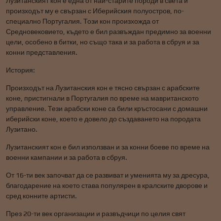
Лузитанският кон е една от най-старите породи в света и
произходът му е свързан с Иберийския полуостров, по-
специално Португалия. Този кон произхожда от
Средновековието, където е бил развъждан предимно за военни
цели, особено в битки, но също така и за работа в сбруя и за
конни представления.
История:
Произходът на Лузитанския кон е тясно свързан с арабските
коне, пристигнали в Португалия по време на мавританското
управление. Тези арабски коне са били кръстосани с домашни
иберийски коне, което е довело до създаването на породата
Лузитано.
Лузитанският кон е бил използван и за конни боеве по време на
военни кампании и за работа в сбруя.
От 16-ти век започват да се развиват и уменията му за дресура,
благодарение на което става популярен в кралските дворове и
сред конните артисти.
През 20-ти век организации и развъдчици по целия свят