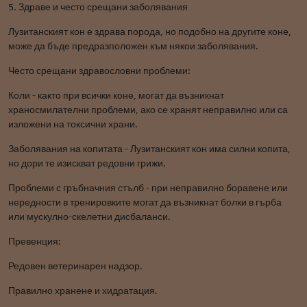
5. Здраве и често срещани заболявания
Лузитанският кон е здрава порода, но подобно на другите коне,
може да бъде предразположен към някои заболявания.
Често срещани здравословни проблеми:
Коли - както при всички коне, могат да възникнат
храносмилателни проблеми, ако се хранят неправилно или са
изложени на токсични храни.
Заболявания на копитата - Лузитанският кон има силни копита,
но дори те изискват редовни грижи.
Проблеми с гръбначния стълб - при неправилно боравене или
нередности в тренировките могат да възникнат болки в гърба
или мускулно-скелетни дисбаланси.
Превенция:
Редовен ветеринарен надзор.
Правилно хранене и хидратация.