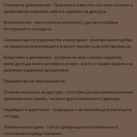
Спокоен и уравновесен - Лузитано е известен със своя спокоен и
уравновесен характер, който е идеален за дресура.
Интелигентен - има отлична способност да учи и разбира
инструкциите на ездача.
Склонен към сътрудничество и всеотдаен - реагира много добре
на правилна комуникация и е много лоялен към собственика си.
Енергичен и динамичен - въпреки че има спокоен характер,
може да бъде много активен и упорит, което го прави идеален за
различни ездачески дисциплини.
Предимства на темперамента:
Отличен партньор за дресура - способен да изпълнява различни
движения като пиафе, пасаж и други елементи от дресура.
Надежден и адаптивен - подходящ и за начинаещи в училищата
по езда.
Лоялен и всеотдаен - той се превръща в популярен кон в
състезания и представления.