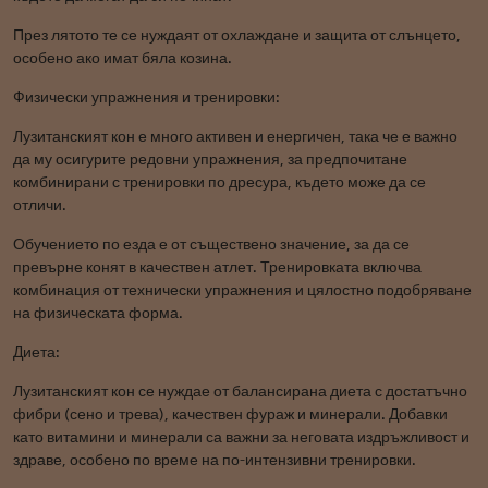
През лятото те се нуждаят от охлаждане и защита от слънцето,
особено ако имат бяла козина.
Физически упражнения и тренировки:
Лузитанският кон е много активен и енергичен, така че е важно
да му осигурите редовни упражнения, за предпочитане
комбинирани с тренировки по дресура, където може да се
отличи.
Обучението по езда е от съществено значение, за да се
превърне конят в качествен атлет. Тренировката включва
комбинация от технически упражнения и цялостно подобряване
на физическата форма.
Диета:
Лузитанският кон се нуждае от балансирана диета с достатъчно
фибри (сено и трева), качествен фураж и минерали. Добавки
като витамини и минерали са важни за неговата издръжливост и
здраве, особено по време на по-интензивни тренировки.