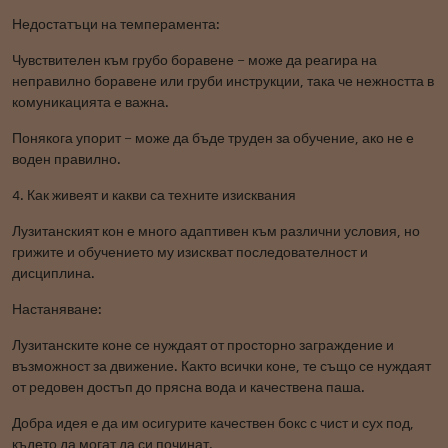
Недостатъци на темперамента:
Чувствителен към грубо боравене – може да реагира на
неправилно боравене или груби инструкции, така че нежността в
комуникацията е важна.
Понякога упорит – може да бъде труден за обучение, ако не е
воден правилно.
4. Как живеят и какви са техните изисквания
Лузитанският кон е много адаптивен към различни условия, но
грижите и обучението му изискват последователност и
дисциплина.
Настаняване:
Лузитанските коне се нуждаят от просторно заграждение и
възможност за движение. Както всички коне, те също се нуждаят
от редовен достъп до прясна вода и качествена паша.
Добра идея е да им осигурите качествен бокс с чист и сух под,
където да могат да си починат.