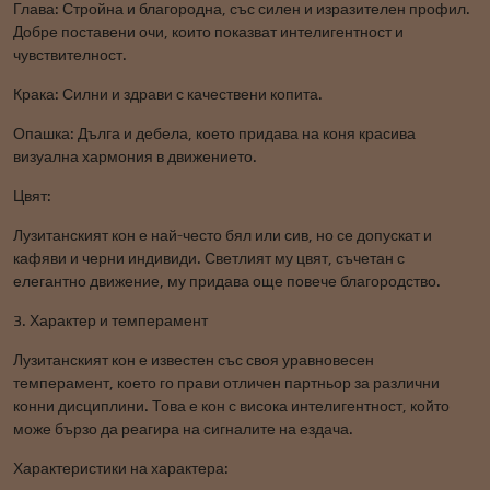
Глава: Стройна и благородна, със силен и изразителен профил.
Добре поставени очи, които показват интелигентност и
чувствителност.
Крака: Силни и здрави с качествени копита.
Опашка: Дълга и дебела, което придава на коня красива
визуална хармония в движението.
Цвят:
Лузитанският кон е най-често бял или сив, но се допускат и
кафяви и черни индивиди. Светлият му цвят, съчетан с
елегантно движение, му придава още повече благородство.
3. Характер и темперамент
Лузитанският кон е известен със своя уравновесен
темперамент, което го прави отличен партньор за различни
конни дисциплини. Това е кон с висока интелигентност, който
може бързо да реагира на сигналите на ездача.
Характеристики на характера: