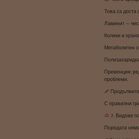
Това са доста 
Ламинит — чес
Колики и хран
Метаболитен с
Полизахаридна
Превенция: ред
проблеми.
🩹 Продължите
С правилни гри
🐴 7. Видове п
Породата няма 