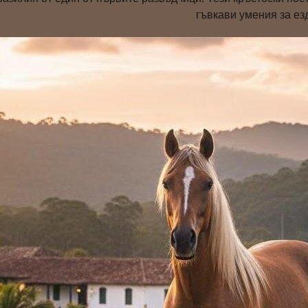
гъвкави умения за ез