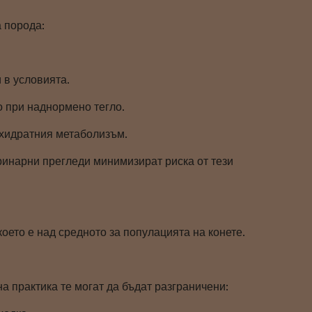
а порода:
 в условията.
 при наднормено тегло.
хидратния метаболизъм.
ринарни прегледи минимизират риска от тези
оето е над средното за популацията на конете.
а практика те могат да бъдат разграничени: