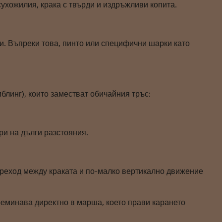
сухожилия, крака с твърди и издръжливи копита.
ви. Въпреки това, пинто или специфични шарки като
блинг), които заместват обичайния тръс:
ри на дълги разстояния.
преход между краката и по-малко вертикално движение
преминава директно в марша, което прави карането