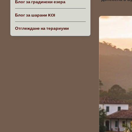
Блог за градински езера
Блог за шарани KOI
Отглеждане на терариуми