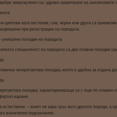
 добре замускулени със здраво закрепване на ахилесовите 
ината
и цветове като кестеняв, сив, черен или други са приемли
 разрешени при регистрация на породата.
— уникални походки на породата
елната специалност на породата са две плавни походки (ам
да
тмична четиритактова походка, която е удобна за ездача до
да
иритактова походка, характеризираща се с още по-плавен 
фортно каране.
а естествени — конят не кара тръс като другите породи, а 
без значителни подскачания.