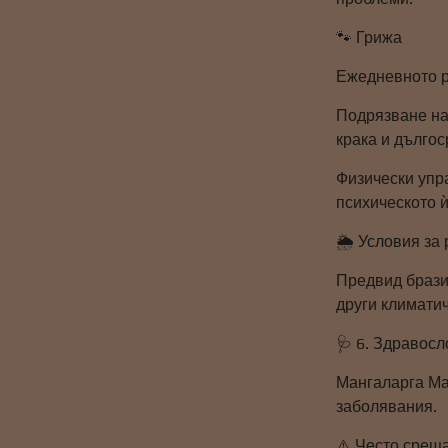
🐾 Грижа
Ежедневното р
Подрязване на
крака и дългос
Физически упр
психическото ѝ
🌦️ Условия з
Предвид бразил
други климатич
🩺 6. Здравос
Мангаларга Ма
заболявания.
⚠️ Често срещ