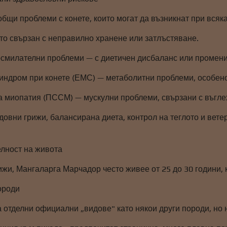
общи проблеми с конете, които могат да възникнат при всяк
то свързан с неправилно хранене или затлъстяване.
осмилателни проблеми — с диетичен дисбаланс или промени
индром при конете (ЕМС) — метаболитни проблеми, особено
 миопатия (ПССМ) — мускулни проблеми, свързани с въгле
овни грижи, балансирана диета, контрол на теглото и вете
лност на живота
жи, Мангаларга Марчадор често живее от 25 до 30 години, к
ороди
отделни официални „видове" като някои други породи, но н