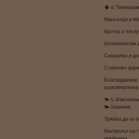
🧠 4. Темперам
Мангаларга Ма
Кротък и посл
Интелигентен и
Социален и дов
Стабилен дори 
Благодарение н
развлекателна 
🐎 5. Изискван
🐄 Хранене
Трябва да се о
Контролът на 
проблеми.