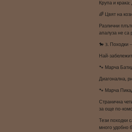
Крупа и крака:
🌈 Цвят на коз
Различни плътн
апалуза не са
🐎 3. Походки 
Най-забележит
🐾 Марча Бати
Диагонална, ри
🐾 Марча Пика
Странична чет
за още по-ком
Тези походки с
много удобно 