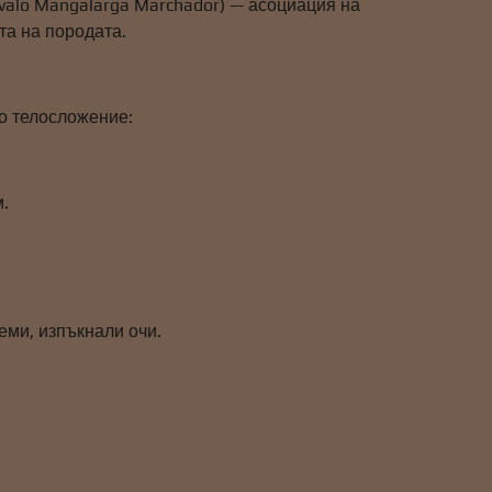
Cavalo Mangalarga Marchador) — асоциация на
та на породата.
но телосложение:
м.
еми, изпъкнали очи.