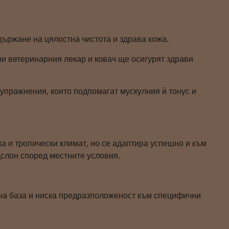
държане на цялостна чистота и здрава кожа.
и ветеринарния лекар и ковач ще осигурят здрави
упражнения, които подпомагат мускулния ѝ тонус и
ка и тропически климат, но се адаптира успешно и към
дслон според местните условия.
чна база и ниска предразположеност към специфични