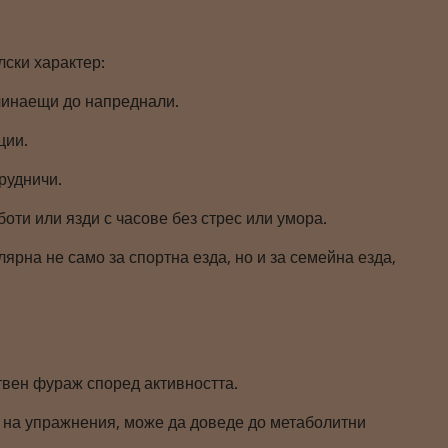
лски характер:
ачинаещи до напреднали.
ции.
рудничи.
оти или язди с часове без стрес или умора.
ярна не само за спортна езда, но и за семейна езда,
ствен фураж според активността.
а на упражнения, може да доведе до метаболитни