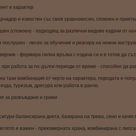
ент и характер
рчадор е известен със своя уравновесен, спокоен и прияте
ушен (спокоен) - подходящ за различни видове ездачи от н
 послушен - лесен за обучение и реагира на нежни инструк
ерчив - формира силна връзка с ездача си и е готов да сът
при работа за по-дълги периоди от време - способен да раб
а тази комбинация от черти на характера, породата е попул
езда, туризъм, дресура или работа в ранчо.
ия за развъждане и грижи
сигури балансирана диета, базирана на трева, сено и каче
теглото е важен - прекомерната храна, комбинирана с липс