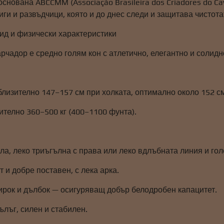
 основана ABCCMM (Associação Brasileira dos Criadores do 
ги и развъдчици, която и до днес следи и защитава чистота
вид и физически характеристики
рчадор е средно голям кон с атлетично, елегантно и солид
близително 147–157 см при холката, оптимално около 152 с
ително 360–500 кг (400–1100 фунта).
ла, леко триъгълна с права или леко вдлъбната линия и гол
т и добре поставен, с лека арка.
ирок и дълбок — осигуряващ добър белодробен капацитет.
ълъг, силен и стабилен.