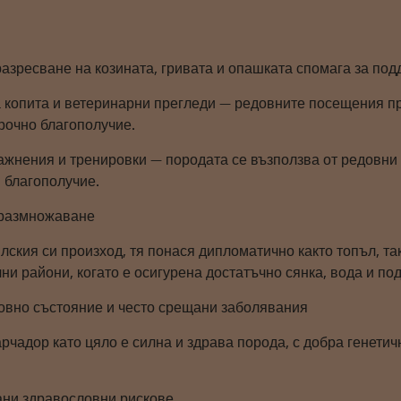
азресване на козината, гривата и опашката спомага за под
 копита и ветеринарни прегледи — редовните посещения пр
рочно благополучие.
ажнения и тренировки — породата се възползва от редовни 
 благополучие.
а размножаване
ския си произход, тя понася дипломатично както топъл, та
ни райони, когато е осигурена достатъчно сянка, вода и по
ловно състояние и често срещани заболявания
рчадор като цяло е силна и здрава порода, с добра генети
ани здравословни рискове