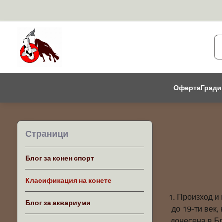
Оферта
Гради
Страници
Блог за конен спорт
Класификация на конете
1. Произход и
Блог за аквариуми
до 19-ти век,
донесена в Бр