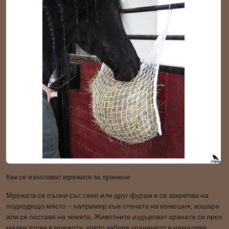
Как се използват мрежите за хранене
Мрежата се пълни със сено или друг фураж и се закрепва на
подходящо място – например към стената на конюшня, кошара
или се поставя на земята. Животните издърпват храната си през
малки дупки в мрежата, което забавя храненето и намалява