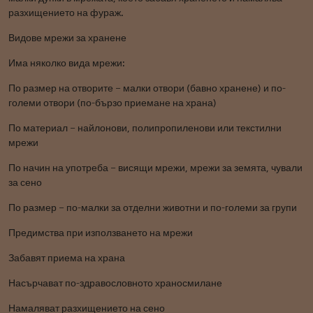
разхищението на фураж.
Видове мрежи за хранене
Има няколко вида мрежи:
По размер на отворите – малки отвори (бавно хранене) и по-
големи отвори (по-бързо приемане на храна)
По материал – найлонови, полипропиленови или текстилни
мрежи
По начин на употреба – висящи мрежи, мрежи за земята, чували
за сено
По размер – по-малки за отделни животни и по-големи за групи
Предимства при използването на мрежи
Забавят приема на храна
Насърчават по-здравословното храносмилане
Намаляват разхищението на сено