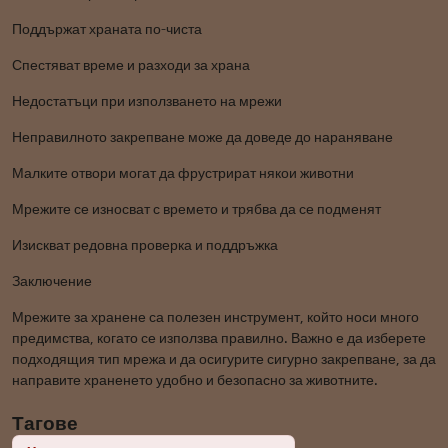
Поддържат храната по-чиста
Спестяват време и разходи за храна
Недостатъци при използването на мрежи
Неправилното закрепване може да доведе до нараняване
Малките отвори могат да фрустрират някои животни
Мрежите се износват с времето и трябва да се подменят
Изискват редовна проверка и поддръжка
Заключение
Мрежите за хранене са полезен инструмент, който носи много
предимства, когато се използва правилно. Важно е да изберете
подходящия тип мрежа и да осигурите сигурно закрепване, за да
направите храненето удобно и безопасно за животните.
Тагове