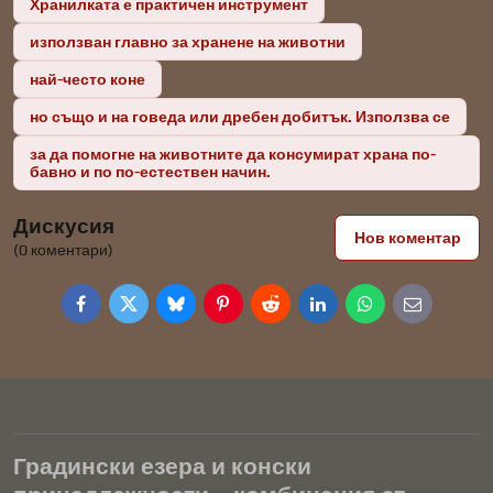
Хранилката е практичен инструмент
използван главно за хранене на животни
най-често коне
но също и на говеда или дребен добитък. Използва се
за да помогне на животните да консумират храна по-
бавно и по по-естествен начин.
Дискусия
Нов коментар
(0 коментари)
Facebook
Twitter
Bluesky
Pinterest
Reddit
LinkedIn
WhatsApp
E-
mail
Градински езера и конски