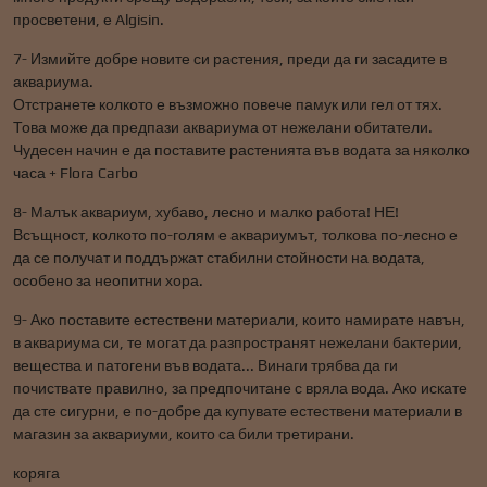
просветени, е Algisin.
7- Измийте добре новите си растения, преди да ги засадите в
аквариума.
Отстранете колкото е възможно повече памук или гел от тях.
Това може да предпази аквариума от нежелани обитатели.
Чудесен начин е да поставите растенията във водата за няколко
часа + Flora Carbo
8- Малък аквариум, хубаво, лесно и малко работа! НЕ!
Всъщност, колкото по-голям е аквариумът, толкова по-лесно е
да се получат и поддържат стабилни стойности на водата,
особено за неопитни хора.
9- Ако поставите естествени материали, които намирате навън,
в аквариума си, те могат да разпространят нежелани бактерии,
вещества и патогени във водата... Винаги трябва да ги
почиствате правилно, за предпочитане с вряла вода. Ако искате
да сте сигурни, е по-добре да купувате естествени материали в
магазин за аквариуми, които са били третирани.
коряга