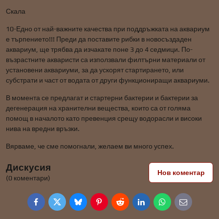
Скала
10-Едно от най-важните качества при поддръжката на аквариум
е търпението!!! Преди да поставите рибки в новосъздаден
аквариум, ще трябва да изчакате поне 3 до 4 седмици. По-
възрастните акваристи са използвали филтърни материали от
установени аквариуми, за да ускорят стартирането, или
субстрати и част от водата от други функциониращи аквариуми.
В момента се предлагат и стартерни бактерии и бактерии за
дегенерация на хранителни вещества, които са от голяма
помощ в началото като превенция срещу водорасли и високи
нива на вредни връзки.
Вярваме, че сме помогнали, желаем ви много успех.
Дискусия
Нов коментар
(0 коментари)
Facebook
Twitter
Bluesky
Pinterest
Reddit
LinkedIn
WhatsApp
E-
mail