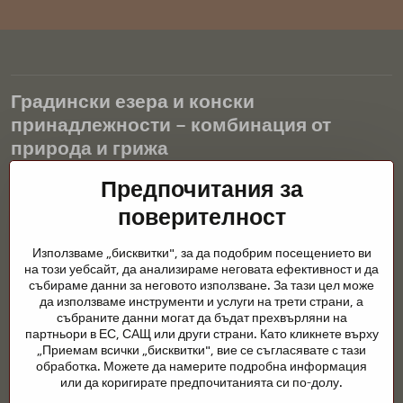
Градински езера и конски
принадлежности – комбинация от
природа и грижа
Предпочитания за
Градинските езера са красиво допълнение към всеки екстериор
и създават хармонична среда за релаксация и живот на водните
поверителност
животни. Правилната технология, филтрацията и редовната
поддръжка са ключови за чиста вода и здравословно езерце
Използваме „бисквитки", за да подобрим посещението ви
през цялата година. Също толкова важна е грижата за
на този уебсайт, да анализираме неговата ефективност и да
животните, които са част от нашия живот.
събираме данни за неговото използване. За тази цел може
да използваме инструменти и услуги на трети страни, а
Конете се нуждаят от висококачествени конски принадлежности,
събраните данни могат да бъдат прехвърляни на
правилно хранене и отговорни грижи, за да бъдат здрави, силни
партньори в ЕС, САЩ или други страни. Като кликнете върху
и доволни. Независимо дали става въпрос за екипировка за
„Приемам всички „бисквитки", вие се съгласявате с тази
ездачи, развъдчици или любители на природата, целта е да се
обработка. Можете да намерите подробна информация
създаде среда, която подкрепя естествения баланс,
или да коригирате предпочитанията си по-долу.
безопасността и благополучието както на животните, така и на