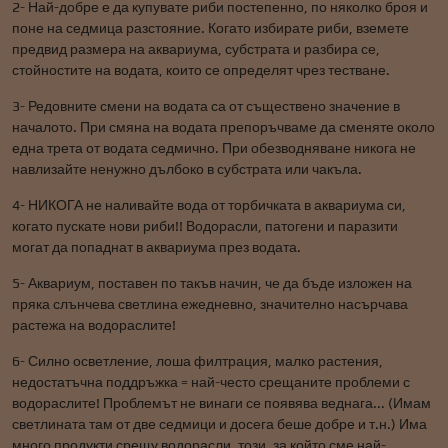
2- Най-добре е да купувате риби постепенно, по няколко броя и
поне на седмица разстояние. Когато избирате риби, вземете
предвид размера на аквариума, субстрата и разбира се,
стойностите на водата, които се определят чрез тестване.
3- Редовните смени на водата са от съществено значение в
началото. При смяна на водата препоръчваме да сменяте около
една трета от водата седмично. При обезводняване никога не
навлизайте ненужно дълбоко в субстрата или чакъла.
4- НИКОГА не наливайте вода от торбичката в аквариума си,
когато пускате нови риби!! Водорасли, патогени и паразити
могат да попаднат в аквариума през водата.
5- Аквариум, поставен по такъв начин, че да бъде изложен на
пряка слънчева светлина ежедневно, значително насърчава
растежа на водораслите!
6- Силно осветление, лоша филтрация, малко растения,
недостатъчна поддръжка = най-често срещаните проблеми с
водораслите! Проблемът не винаги се появява веднага... (Имам
светлината там от две седмици и досега беше добре и т.н.) Има
много продукти срещу водорасли, този, за който сме най-