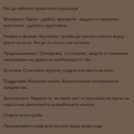
Как да изберем правилните наушници
Материал: Памук - удобни, мрежести - защита от насекоми,
еластични - удобни и адаптивни.
Размер и форма: Наушникът трябва да приляга плътно върху
ушите на коня, без да се хлъзга или натиска.
Предназначение: Тренировка, състезание, защита от насекоми,
намаляване на шума или комбинация от тях.
Естетика: Съчетайте седлото, юздата или цвета на коня.
Поддръжка: Машинно пране, бързосъхнещи материали са
предимство.
Безопасност: Уверете се, че никоя част от наушника не пречи на
ездача или движенията на крайниците на коня.
Съвети за употреба
Проверявайте комфорта на коня преди всяко езда