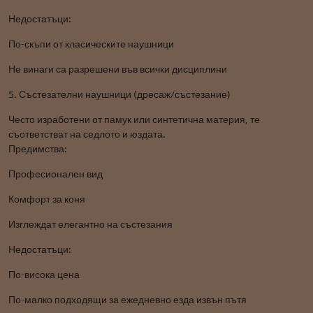
Недостатъци:
По-скъпи от класическите наушници
Не винаги са разрешени във всички дисциплини
5. Състезателни наушници (дресаж/състезание)
Често изработени от памук или синтетична материя, те
съответстват на седлото и юздата.
Предимства:
Професионален вид
Комфорт за коня
Изглеждат елегантно на състезания
Недостатъци:
По-висока цена
По-малко подходящи за ежедневно езда извън пътя