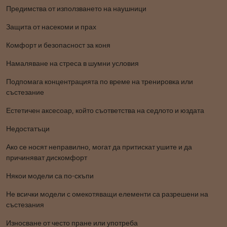
Предимства от използването на наушници
Защита от насекоми и прах
Комфорт и безопасност за коня
Намаляване на стреса в шумни условия
Подпомага концентрацията по време на тренировка или
състезание
Естетичен аксесоар, който съответства на седлото и юздата
Недостатъци
Ако се носят неправилно, могат да притискат ушите и да
причиняват дискомфорт
Някои модели са по-скъпи
Не всички модели с омекотяващи елементи са разрешени на
състезания
Износване от често пране или употреба