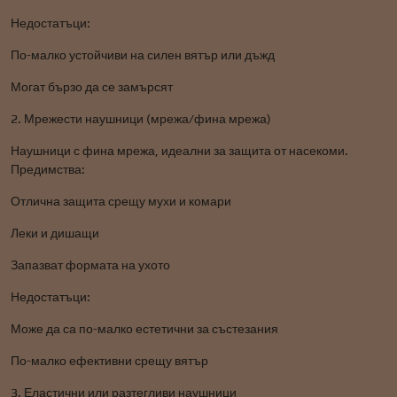
Недостатъци:
По-малко устойчиви на силен вятър или дъжд
Могат бързо да се замърсят
2. Мрежести наушници (мрежа/фина мрежа)
Наушници с фина мрежа, идеални за защита от насекоми.
Предимства:
Отлична защита срещу мухи и комари
Леки и дишащи
Запазват формата на ухото
Недостатъци:
Може да са по-малко естетични за състезания
По-малко ефективни срещу вятър
3. Еластични или разтегливи наушници