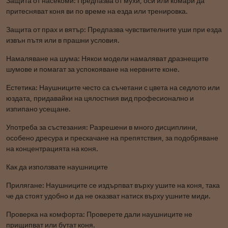
Защита от насекоми: Предпазва от мухи, оси или комари да
притесняват коня ви по време на езда или тренировка.
Защита от прах и вятър: Предпазва чувствителните уши при езда
извън пътя или в прашни условия.
Намаляване на шума: Някои модели намаляват дразнещите
шумове и помагат за успокояване на нервните коне.
Естетика: Наушниците често са съчетани с цвета на седлото или
юздата, придавайки на цялостния вид професионално и
изпипано усещане.
Употреба за състезания: Разрешени в много дисциплини,
особено дресура и прескачане на препятствия, за подобряване
на концентрацията на коня.
Как да използвате наушниците
Прилягане: Наушниците се издърпват върху ушите на коня, така
че да стоят удобно и да не оказват натиск върху ушните миди.
Проверка на комфорта: Проверете дали наушниците не
прищипват или бутат коня.