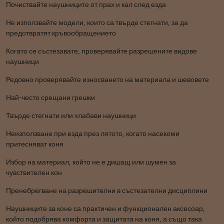
Почиствайте наушниците от прах и кал след езда
Не използвайте модели, които са твърде стегнати, за да
предотвратят кръвообращението
Когато се състезавате, проверявайте разрешените видове
наушници
Редовно проверявайте износването на материала и шевовете
Най-често срещани грешки
Твърде стегнати или хлабави наушници
Неизползване при езда през лятото, когато насекоми
притесняват коня
Избор на материал, който не е дишащ или шумен за
чувствителен кон
Пренебрегване на разрешителни в състезателни дисциплини
Наушниците за коне са практичен и функционален аксесоар,
който подобрява комфорта и защитата на коня, а също така