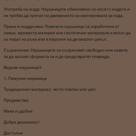
Употреба на юзда: Наушниците обикновено се носят с юздата и
не трябва да пречат на движението на екипировката за езда.
Пране и поддръжка: Повечето наушници са изработени от
памук, мрежеста материя или синтетични материали и могат да
се перат на ръка или в пералня на деликатен цикъл.
Съхранение: Наушниците се съхраняват свободно или навити,
за да запазят формата си и да предотвратят повреда.
Видове наушници5
1. Памучни наушници
Традиционен материал, често плетен или шит.
Предимства:
Меки и удобни
Добра дишаемост
Достъпни