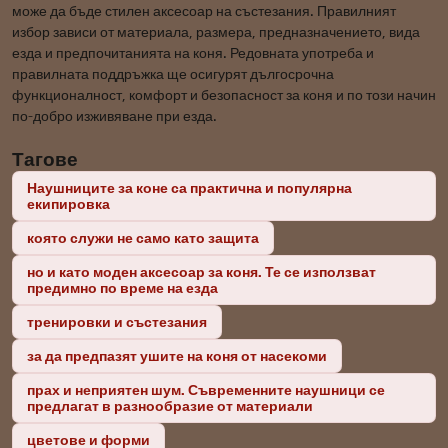
може да бъде стилен аксесоар на състезания. Правилният
избор зависи от материала, размера, предназначението, вида
езда и предпочитанията на коня. Редовната употреба и
правилната поддръжка ще осигурят дългосрочна
функционалност, комфорт и безопасност за коня и по този начин
по-добро изживяване при езда.
Тагове
Наушниците за коне са практична и популярна
екипировка
която служи не само като защита
но и като моден аксесоар за коня. Те се използват
предимно по време на езда
тренировки и състезания
за да предпазят ушите на коня от насекоми
прах и неприятен шум. Съвременните наушници се
предлагат в разнообразие от материали
цветове и форми