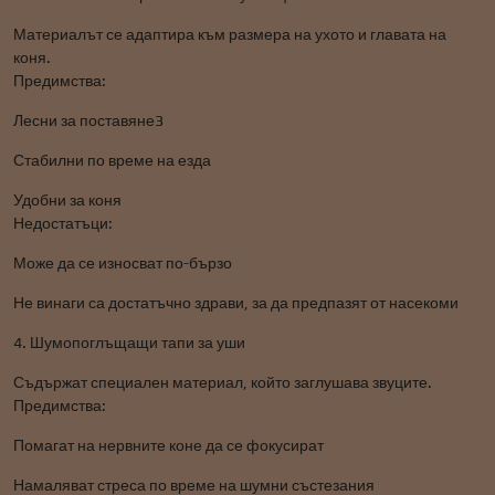
Материалът се адаптира към размера на ухото и главата на
коня.
Предимства:
Лесни за поставяне3
Стабилни по време на езда
Удобни за коня
Недостатъци:
Може да се износват по-бързо
Не винаги са достатъчно здрави, за да предпазят от насекоми
4. Шумопоглъщащи тапи за уши
Съдържат специален материал, който заглушава звуците.
Предимства:
Помагат на нервните коне да се фокусират
Намаляват стреса по време на шумни състезания