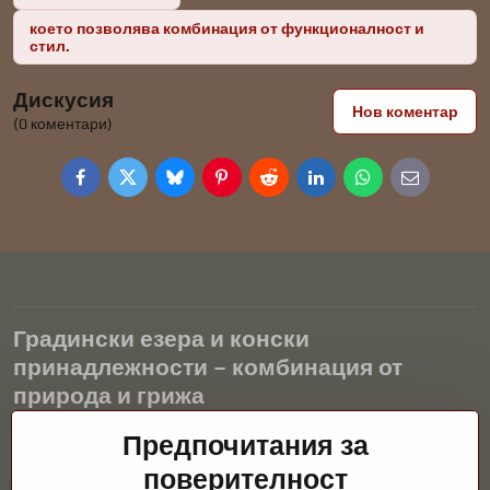
което позволява комбинация от функционалност и
стил.
Дискусия
Нов коментар
(0 коментари)
Facebook
Twitter
Bluesky
Pinterest
Reddit
LinkedIn
WhatsApp
E-
mail
Градински езера и конски
принадлежности – комбинация от
природа и грижа
Градинските езера са красиво допълнение към всеки екстериор
Предпочитания за
и създават хармонична среда за релаксация и живот на водните
поверителност
животни. Правилната технология, филтрацията и редовната