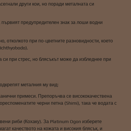
сегнали други кои, но поради металната си
а първият предупредителен знак за лоши водни
о, отколкото при по-цветните разновидности, което
Ichthyobodo).
а си при стрес, но блясъкът може да избледнее при
одкрепят металния му вид:
еханични примеси. Препоръчва се висококачествена
респоменатите черни петна (Shimi), така че водата с
вени риби (Кохаку). За Platinum Ogon изберете
гат качеството на кожата и високия блясък, и