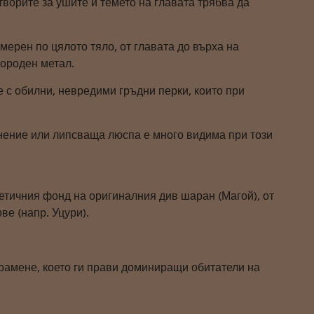
творите за ушите и темето на главата трябва да
мерен по цялото тяло, от главата до върха на
городен метал.
е с обилни, невредими гръдни перки, които при
нение или липсваща люспа е много видима при този
етичния фонд на оригиналния див шаран (Магой), от
ве (напр. Уцури).
 рамене, което ги прави доминиращи обитатели на