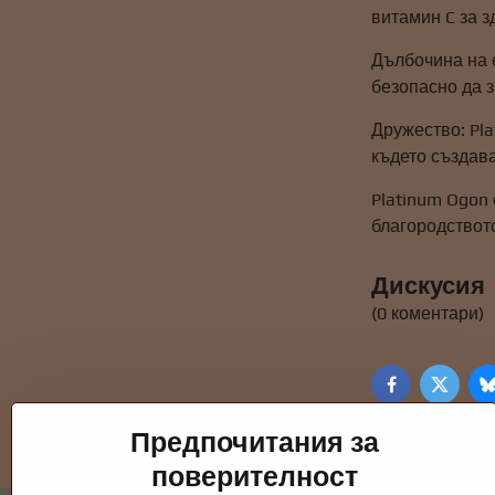
витамин C за з
Дълбочина на е
безопасно да з
Дружество: Pl
където създава
Platinum Ogon 
благородството
Дискусия
(0 коментари)
Facebook
Twitte
Предпочитания за
поверителност