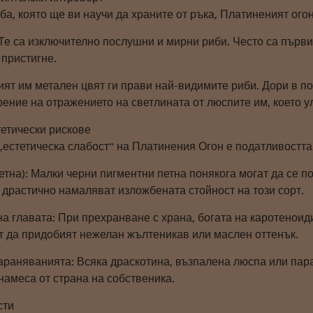
ба, която ще ви научи да храните от ръка, Платиненият ого
е са изключително послушни и мирни риби. Често са първит
 пристигне.
ят им метален цвят ги прави най-видимите риби. Дори в по
ение на отражението на светлината от люспите им, което у
тетически рискове
„естетическа слабост" на Платинения Огон е податливостта
тна): Малки черни пигментни петна понякога могат да се по
е драстично намаляват изложбената стойност на този сорт.
 главата: При прехранване с храна, богата на каротеноиди
т да придобият нежелан жълтеникав или маслен оттенък.
араняванията: Всяка драскотина, възпалена люспа или пара
намеса от страна на собственика.
сти