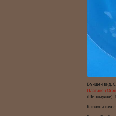
Външен вид: С
Платинен Ого
(Широмуджи), 
Ключови качес