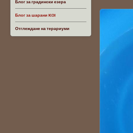
Блог за градински езера
Блог за шарани KOI
Отглеждане на терариуми