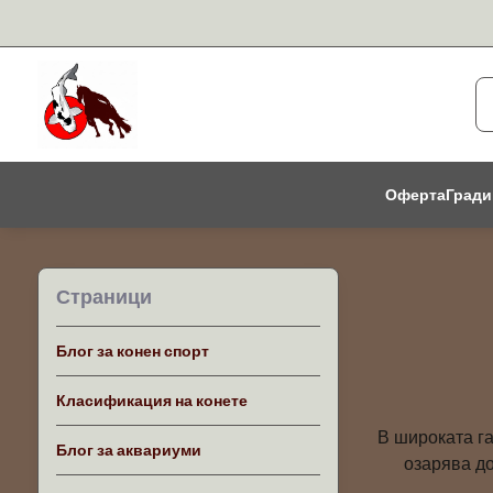
Оферта
Гради
Страници
Блог за конен спорт
Класификация на конете
В широката га
Блог за аквариуми
озарява до