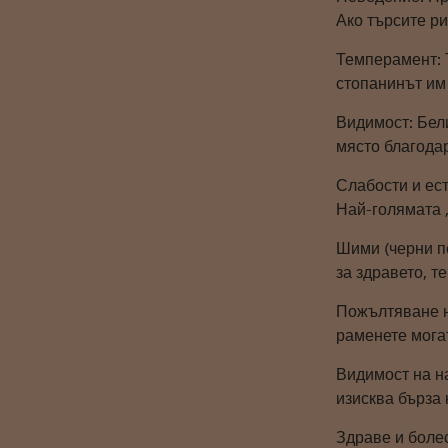
Ако търсите ри
Темперамент: Т
стопанинът им
Видимост: Бели
място благодар
Слабости и ес
Най-голямата 
Шими (черни пе
за здравето, т
Пожълтяване на
раменете мога
Видимост на н
изисква бърза 
Здраве и боле