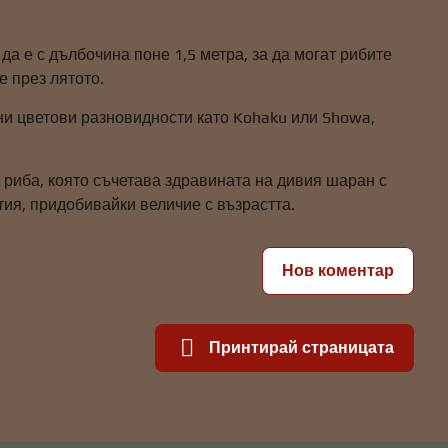
а е с дълбочина поне 1,5 метра, за да могат рибите
е през лятото.
ни цветови разновидности като Kohaku или Showa,
е риба, която съчетава здравината на дивия шаран с
ия, придобивайки величие с възрастта.
Нов коментар
Принтирай страницата