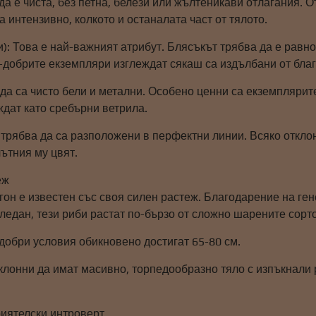
да е чиста, без петна, белези или жълтеникави отлагания. О
а интензивно, колкото и останалата част от тялото.
): Това е най-важният атрибут. Блясъкът трябва да е равно
-добрите екземпляри изглеждат сякаш са издълбани от бла
да са чисто бели и метални. Особено ценни са екземплярит
ждат като сребърни ветрила.
 трябва да са разположени в перфектни линии. Всяко откло
ътния му цвят.
еж
он е известен със своя силен растеж. Благодарение на ген
гледан, тези риби растат по-бързо от сложно шарените сорто
добри условия обикновено достигат 65-80 см.
склонни да имат масивно, торпедообразно тяло с изпъкнали
иятелски интроверт