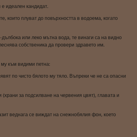
н е идеален кандидат.
е, които плуват до повърхността в водоема, когато
-дълбока или леко мътна вода, те винаги са на видно
леснява собственика да провери здравето им.
 му към видими петна:
явят по чисто бялото му тяло. Въпреки че не са опасни
 (храни за подсилване на червения цвят), главата и
зит веднага се виждат на снежнобялия фон, което