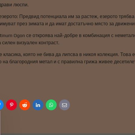
драви люспи.
зерото: Предвид потенциала им за растеж, езерото трябва д
имуват през зимата и да имат достатъчно място за движени
atinum Ogon се откроява най-добре в комбинация с неметал
 силен визуален контраст.
е класика, която не бива да липсва в никоя колекция. Това 
 на благородния метал и с правилна грижа живее десетилет
r
Bluesky
Pinterest
Reddit
LinkedIn
WhatsApp
E-
mail