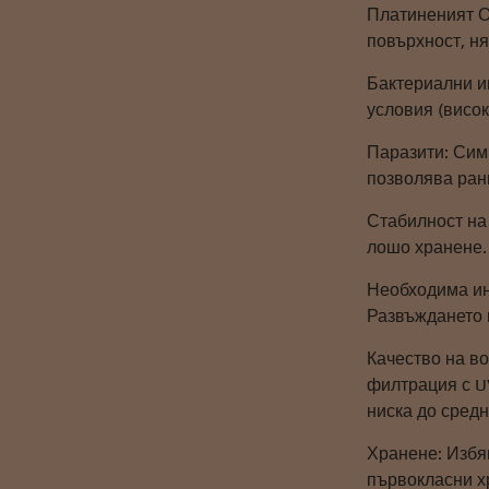
Платиненият Ог
повърхност, н
Бактериални и
условия (висок
Паразити: Симп
позволява ранн
Стабилност на 
лошо хранене.
Необходима и
Развъждането 
Качество на во
филтрация с UV
ниска до средн
Хранене: Избяг
първокласни хр