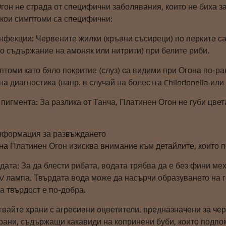
он не страда от специфични заболявания, които не биха за
якои симптоми са специфични:
нфекции: Червените жилки (кръвни съсиреци) по перките с
о съдържание на амоняк или нитрити) при белите риби.
томи като бяло покритие (слуз) са видими при Огона по-ран
а диагностика (напр. в случай на болестта Chilodonella или 
пигмента: За разлика от Танча, Платинен Огон не губи цвет
нформация за развъждането
на Платинен Огон изисква внимание към детайлите, които п
дата: За да блести рибата, водата трябва да е без фини м
 лампа. Твърдата вода може да насърчи образуването на го
а твърдост е по-добра.
вайте храни с агресивни оцветители, предназначени за чер
ани, съдържащи какавиди на копринени буби, които подпома