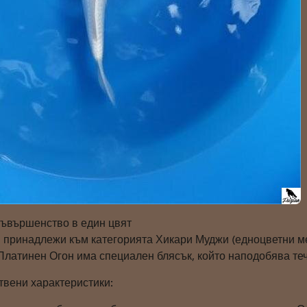
ъвършенство в един цвят
н
принадлежи към категорията Хикари Муджи (едноцветни мет
Платинен Огон има специален блясък, който наподобява теч
твени характеристики: