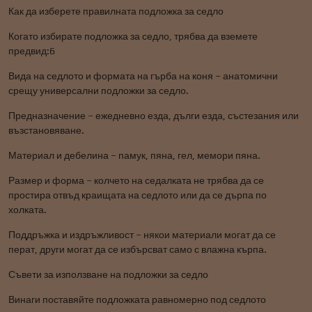
Как да изберете правилната подложка за седло
Когато избирате подложка за седло, трябва да вземете
предвид:6
Вида на седлото и формата на гърба на коня – анатомични
срещу универсални подложки за седло.
Предназначение – ежедневно езда, дълги езда, състезания или
възстановяване.
Материал и дебелина – памук, пяна, гел, мемори пяна.
Размер и форма – колчето на седалката не трябва да се
простира отвъд краищата на седлото или да се дърпа по
холката.
Поддръжка и издръжливост – някои материали могат да се
перат, други могат да се избърсват само с влажна кърпа.
Съвети за използване на подложки за седло
Винаги поставяйте подложката равномерно под седлото