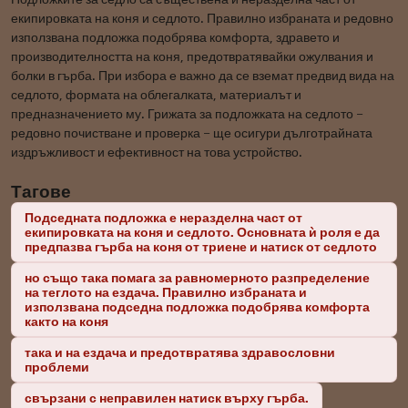
екипировката на коня и седлото. Правилно избраната и редовно
използвана подложка подобрява комфорта, здравето и
производителността на коня, предотвратявайки ожулвания и
болки в гърба. При избора е важно да се вземат предвид вида на
седлото, формата на облегалката, материалът и
предназначението му. Грижата за подложката на седлото –
редовно почистване и проверка – ще осигури дълготрайната
издръжливост и ефективност на това устройство.
Тагове
Подседната подложка е неразделна част от
екипировката на коня и седлото. Основната ѝ роля е да
предпазва гърба на коня от триене и натиск от седлото
но също така помага за равномерното разпределение
на теглото на ездача. Правилно избраната и
използвана подседна подложка подобрява комфорта
както на коня
така и на ездача и предотвратява здравословни
проблеми
свързани с неправилен натиск върху гърба.