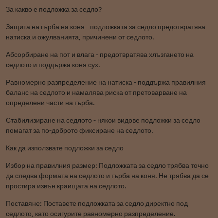
За какво е подложка за седло?
Защита на гърба на коня - подложката за седло предотвратява
натиска и ожулванията, причинени от седлото.
Абсорбиране на пот и влага - предотвратява хлъзгането на
седлото и поддържа коня сух.
Равномерно разпределение на натиска - поддържа правилния
баланс на седлото и намалява риска от претоварване на
определени части на гърба.
Стабилизиране на седлото - някои видове подложки за седло
помагат за по-доброто фиксиране на седлото.
Как да използвате подложки за седло
Избор на правилния размер: Подложката за седло трябва точно
да следва формата на седлото и гърба на коня. Не трябва да се
простира извън краищата на седлото.
Поставяне: Поставете подложката за седло директно под
седлото, като осигурите равномерно разпределение.