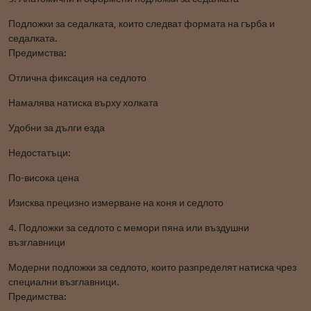
Подложки за седалката, които следват формата на гърба и
седалката.
Предимства:
Отлична фиксация на седлото
Намалява натиска върху холката
Удобни за дълги езда
Недостатъци:
По-висока цена
Изисква прецизно измерване на коня и седлото
4. Подложки за седлото с мемори пяна или въздушни
възглавници
Модерни подложки за седлото, които разпределят натиска чрез
специални възглавници.
Предимства: