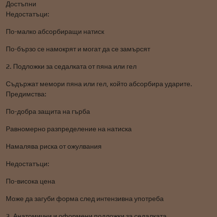
Достъпни
Недостатъци:
По-малко абсорбиращи натиск
По-бързо се намокрят и могат да се замърсят
2. Подложки за седалката от пяна или гел
Съдържат мемори пяна или гел, който абсорбира ударите.
Предимства:
По-добра защита на гърба
Равномерно разпределение на натиска
Намалява риска от ожулвания
Недостатъци:
По-висока цена
Може да загуби форма след интензивна употреба
3. Анатомични и оформени подложки за седалката