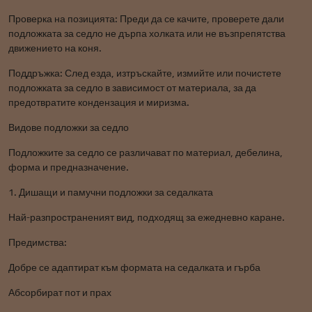
Проверка на позицията: Преди да се качите, проверете дали
подложката за седло не дърпа холката или не възпрепятства
движението на коня.
Поддръжка: След езда, изтръскайте, измийте или почистете
подложката за седло в зависимост от материала, за да
предотвратите кондензация и миризма.
Видове подложки за седло
Подложките за седло се различават по материал, дебелина,
форма и предназначение.
1. Дишащи и памучни подложки за седалката
Най-разпространеният вид, подходящ за ежедневно каране.
Предимства:
Добре се адаптират към формата на седалката и гърба
Абсорбират пот и прах