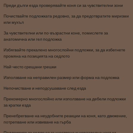
Преди дълги езда проверявайте коня си за чувствителни зони
Почиствайте подложката редовно, за да предотвратите миризми
или мухъл
За чувствителни или по-възрастни коне, помислете за
анатомична или гел подложка
Избягвайте прекалено многослойни подложки, за да избегнете
промяна на позицията на седлото
Най-често срещани грешки
Използване на неправилен размер или форма на подложка
Непочистване и неподсушаване след езда
Прекомерно многослойно или използване на дебели подложки
за кратки езда
Пренебрегване на неудобните реакции на коня, като движение,
потрепване или извиване на гърба
Подложките за седло са съществена и неразделна част от