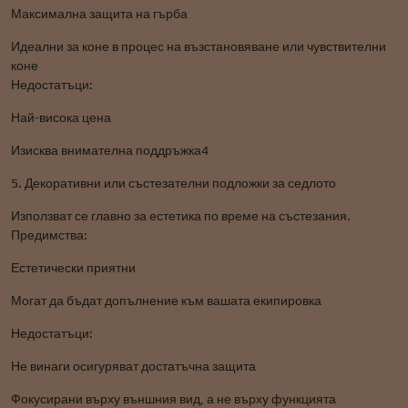
Максимална защита на гърба
Идеални за коне в процес на възстановяване или чувствителни
коне
Недостатъци:
Най-висока цена
Изисква внимателна поддръжка4
5. Декоративни или състезателни подложки за седлото
Използват се главно за естетика по време на състезания.
Предимства:
Естетически приятни
Могат да бъдат допълнение към вашата екипировка
Недостатъци:
Не винаги осигуряват достатъчна защита
Фокусирани върху външния вид, а не върху функцията