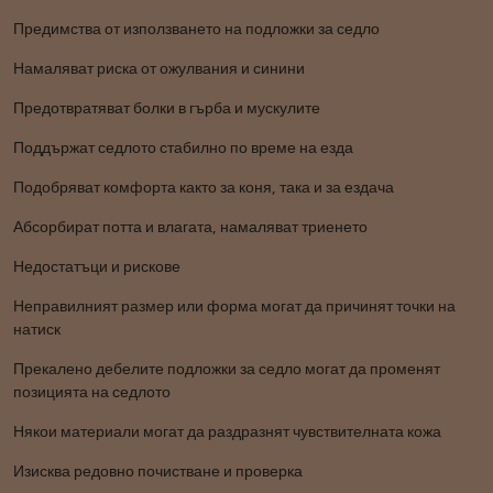
Предимства от използването на подложки за седло
Намаляват риска от ожулвания и синини
Предотвратяват болки в гърба и мускулите
Поддържат седлото стабилно по време на езда
Подобряват комфорта както за коня, така и за ездача
Абсорбират потта и влагата, намаляват триенето
Недостатъци и рискове
Неправилният размер или форма могат да причинят точки на
натиск
Прекалено дебелите подложки за седло могат да променят
позицията на седлото
Някои материали могат да раздразнят чувствителната кожа
Изисква редовно почистване и проверка