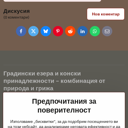
Дискусия
Нов коментар
(0 коментари)
Facebook
Twitter
Bluesky
Pinterest
Reddit
LinkedIn
WhatsApp
E-
mail
Градински езера и конски
принадлежности – комбинация от
природа и грижа
Градинските езера са красиво допълнение към всеки екстериор
Предпочитания за
и създават хармонична среда за релаксация и живот на водните
поверителност
животни. Правилната технология, филтрацията и редовната
поддръжка са ключови за чиста вода и здравословно езерце
Използваме „бисквитки", за да подобрим посещението ви
през цялата година. Също толкова важна е грижата за
на този уебсайт, да анализираме неговата ефективност и да